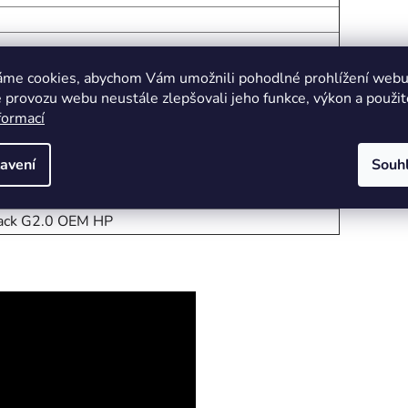
10mm - 400mm (cc shifters) - 420mm (cc drops) //
áme cookies, abychom Vám umožnili pohodlné prohlížení webu 
 provozu webu neustále zlepšovali jeho funkce, výkon a použit
formací
 350mm
avení
Souh
2x142mm // Tubeless Ready // 30mm Deep // 22mm
lack G2.0 OEM HP