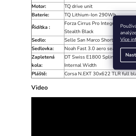
Motor:
TQ drive unit
Baterie:
TQ Lithium-Ion 290Wh
Forza Cirrus Pro Integrated // 1
Použív
Řidítka :
Stealth Black
analýze
Více in
Sedlo:
Selle San Marco Shortfit 2.0
Sedlovka:
Noah Fast 3.0 aero seatpost //
Nast
Zapletená
DT Swiss E1800 Spline // TA 1
kola:
Internal Width
Pláště:
Corsa N.EXT 30x622 TLR full b
Video