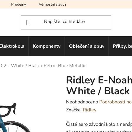
Prodejny
Věrnostní slevy pro vás
Na splátky
Hodno
Elektrokola
Komponenty
Oblečení a obuv
Přilby, b
2 - White / Black / Petrol Blue Metallic
Ridley E-Noah
White / Black 
Průměrné
Neohodnoceno
Podrobnosti ho
hodnocení
Značka:
Ridley
produktu
Čisté aero závodní kolo s nená
je