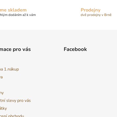
me skladem
Prodejny
chlým dodáním až k vám
dvě prodejny v Brně
mace pro vás
Facebook
na 1.nákup
va
ny
tní slevy pro vás
átky
ení obchodu