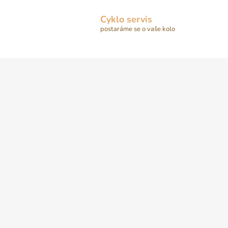
Cyklo servis
postaráme se o vaše kolo