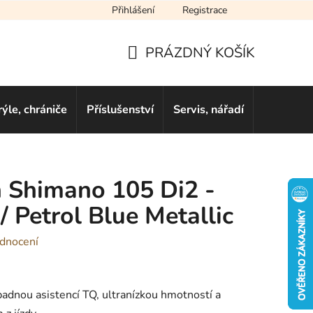
Přihlášení
Registrace
cení obchodu
Novinky
Obchodní podmínky
Podmínky ochra
PRÁZDNÝ KOŠÍK
NÁKUPNÍ
KOŠÍK
rýle, chrániče
Příslušenství
Servis, nářadí
Dárkové 
 Shimano 105 Di2 -
/ Petrol Blue Metallic
dnocení
padnou asistencí TQ, ultranízkou hmotností a