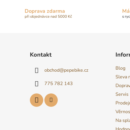
Doprava zdarma
Má
při objednávce nad 5000 Kč
s ry
Z
á
Kontakt
Infor
p
a
Blog
obchod
@
pepebike.cz
t
Sleva 
í
775 782 143
Dopra
Servis
Prodej
Věrnos
Na spl
Hodnoc