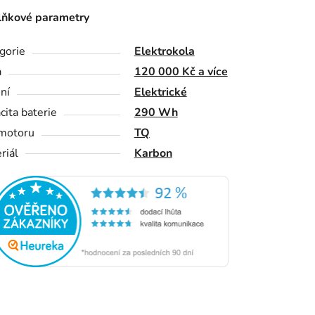
ňkové parametry
gorie
Elektrokola
a
120 000 Kč a více
ní
Elektrické
cita baterie
290 Wh
motoru
TQ
riál
Karbon