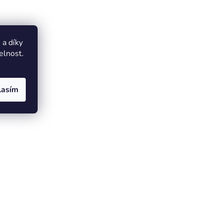
a díky
elnost.
lasím