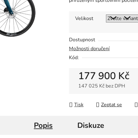
přirozeným sportovním pocitem 
0,0
z
5
Velikost
hvězdiček.
Dostupnost
Možnosti doručení
Kód:
177 900 Kč
147 025 Kč bez DPH
Měrná cena:
Tisk
Zeptat se
Popis
Diskuze