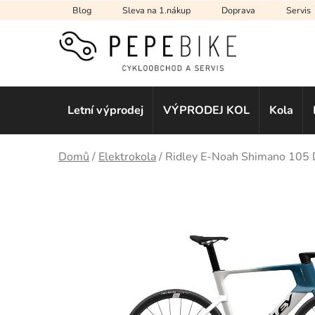
Přejít
Blog
Sleva na 1.nákup
Doprava
Servis
na
obsah
Letní výprodej
VÝPRODEJ KOL
Kola
Domů
/
Elektrokola
/
Ridley E-Noah Shimano 105 Di