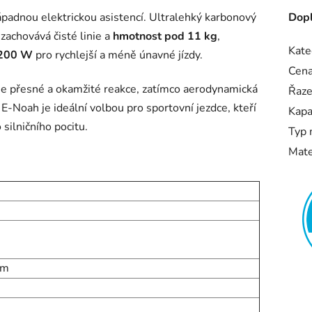
ápadnou elektrickou asistencí. Ultralehký karbonový
Dopl
zachovává čisté linie a
hmotnost pod 11 kg
,
Kate
200 W
pro rychlejší a méně únavné jízdy.
Cen
uje přesné a okamžité reakce, zatímco aerodynamická
Řaze
-Noah je ideální volbou pro sportovní jezdce, kteří
Kapa
 silničního pocitu.
Typ 
Mate
mm