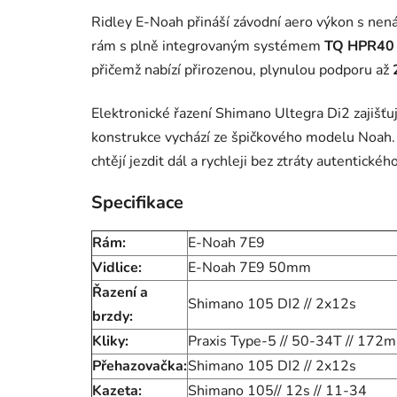
Ridley E-Noah přináší závodní aero výkon s nen
rám s plně integrovaným systémem
TQ HPR40
přičemž nabízí přirozenou, plynulou podporu až
Elektronické řazení Shimano Ultegra Di2 zajišť
konstrukce vychází ze špičkového modelu Noah. E
chtějí jezdit dál a rychleji bez ztráty autentického
Specifikace
Rám:
E-Noah 7E9
Vidlice:
E-Noah 7E9 50mm
Řazení a
Shimano 105 DI2 // 2x12s
brzdy:
Kliky:
Praxis Type-5 // 50-34T // 172
Přehazovačka:
Shimano 105 DI2 // 2x12s
Kazeta:
Shimano 105// 12s // 11-34