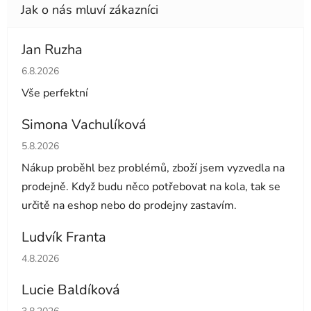
Jan Ruzha
Hodnocení obchodu je 5 z 5 hvězdiček.
6.8.2026
Vše perfektní
Simona Vachulíková
Hodnocení obchodu je 5 z 5 hvězdiček.
5.8.2026
Nákup proběhl bez problémů, zboží jsem vyzvedla na
prodejně. Když budu něco potřebovat na kola, tak se
určitě na eshop nebo do prodejny zastavím.
Ludvík Franta
Hodnocení obchodu je 5 z 5 hvězdiček.
4.8.2026
Lucie Baldíková
Hodnocení obchodu je 5 z 5 hvězdiček.