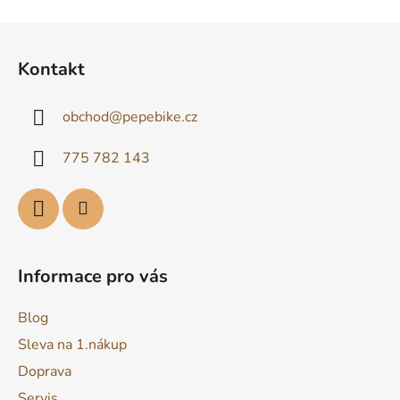
Z
á
Kontakt
p
a
obchod
@
pepebike.cz
t
í
775 782 143
Informace pro vás
Blog
Sleva na 1.nákup
Doprava
Servis