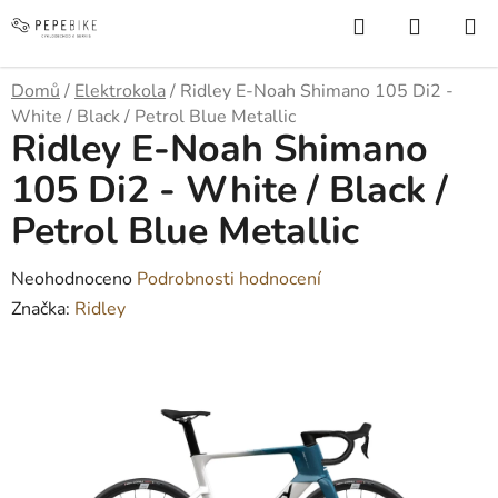
Přejít
Hledat
NÁKUP
na
KOŠÍK
obsah
Domů
/
Elektrokola
/
Ridley E-Noah Shimano 105 Di2 -
White / Black / Petrol Blue Metallic
Ridley E-Noah Shimano
105 Di2 - White / Black /
Petrol Blue Metallic
Průměrné
Neohodnoceno
Podrobnosti hodnocení
hodnocení
Značka:
Ridley
produktu
je
0,0
z
5
hvězdiček.