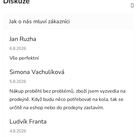
Diskuze
Jan Ruzha
Hodnocení obchodu je 5 z 5 hvězdiček.
6.8.2026
Vše perfektní
Simona Vachulíková
Hodnocení obchodu je 5 z 5 hvězdiček.
5.8.2026
Nákup proběhl bez problémů, zboží jsem vyzvedla na
prodejně. Když budu něco potřebovat na kola, tak se
určitě na eshop nebo do prodejny zastavím.
Ludvík Franta
Hodnocení obchodu je 5 z 5 hvězdiček.
4.8.2026