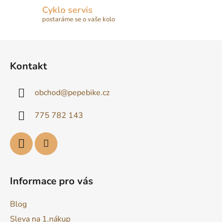
Cyklo servis
postaráme se o vaše kolo
Z
á
Kontakt
p
a
obchod
@
pepebike.cz
t
í
775 782 143
Informace pro vás
Blog
Sleva na 1.nákup