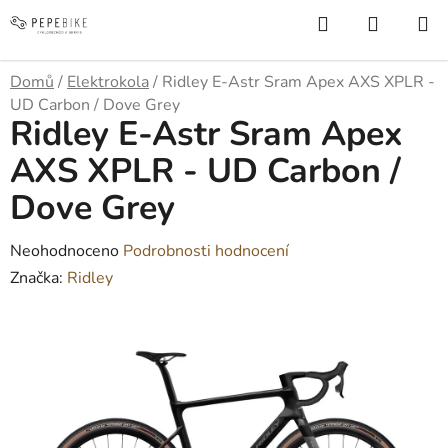
Přejít
Hledat
NÁKUP
na
KOŠÍK
obsah
Domů
/
Elektrokola
/
Ridley E-Astr Sram Apex AXS XPLR -
UD Carbon / Dove Grey
Ridley E-Astr Sram Apex
AXS XPLR - UD Carbon /
Dove Grey
Průměrné
Neohodnoceno
Podrobnosti hodnocení
hodnocení
Značka:
Ridley
produktu
je
0,0
z
5
hvězdiček.