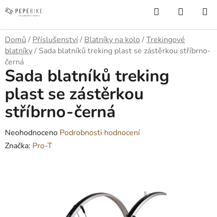
Přejít
Hledat
NÁKUP
na
KOŠÍK
obsah
Domů
/
Příslušenství
/
Blatníky na kolo
/
Trekingové
blatníky
/
Sada blatníků treking plast se zástěrkou stříbrno-
černá
Sada blatníků treking
plast se zástěrkou
stříbrno-černá
Průměrné
Neohodnoceno
Podrobnosti hodnocení
hodnocení
Značka:
Pro-T
produktu
je
0,0
z
5