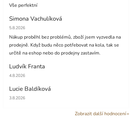
Vše perfektní
Simona Vachulíková
Hodnocení obchodu je 5 z 5 hvězdiček.
5.8.2026
Nákup proběhl bez problémů, zboží jsem vyzvedla na
prodejně. Když budu něco potřebovat na kola, tak se
určitě na eshop nebo do prodejny zastavím.
Ludvík Franta
Hodnocení obchodu je 5 z 5 hvězdiček.
4.8.2026
Lucie Baldíková
Hodnocení obchodu je 5 z 5 hvězdiček.
3.8.2026
Zobrazit další hodnocení