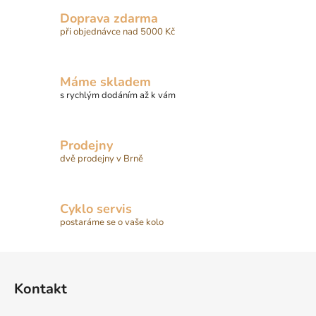
Doprava zdarma
při objednávce nad 5000 Kč
Máme skladem
s rychlým dodáním až k vám
Prodejny
dvě prodejny v Brně
Cyklo servis
postaráme se o vaše kolo
Z
á
Kontakt
p
a