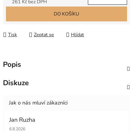
261 Kč bez DPH
Měrná cena:
DO KOŠÍKU
Tisk
Zeptat se
Hlídat
Popis
Diskuze
Jan Ruzha
Hodnocení obchodu je 5 z 5 hvězdiček.
6.8.2026