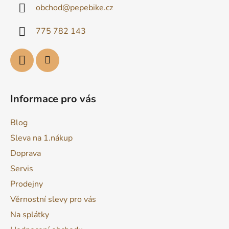
obchod
@
pepebike.cz
t
í
775 782 143
Informace pro vás
Blog
Sleva na 1.nákup
Doprava
Servis
Prodejny
Věrnostní slevy pro vás
Na splátky