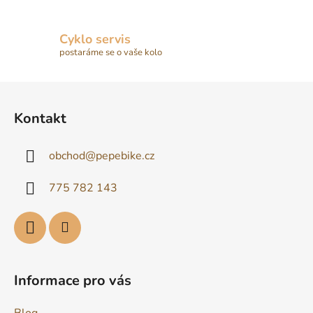
Cyklo servis
postaráme se o vaše kolo
Z
á
Kontakt
p
a
obchod
@
pepebike.cz
t
í
775 782 143
Informace pro vás