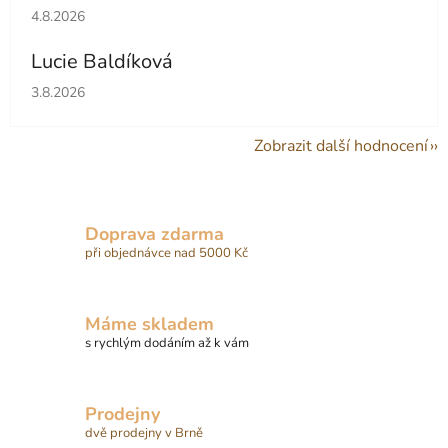
Hodnocení obchodu je 5 z 5 hvězdiček.
4.8.2026
Lucie Baldíková
Hodnocení obchodu je 5 z 5 hvězdiček.
3.8.2026
Zobrazit další hodnocení
Doprava zdarma
při objednávce nad 5000 Kč
Máme skladem
s rychlým dodáním až k vám
Prodejny
dvě prodejny v Brně