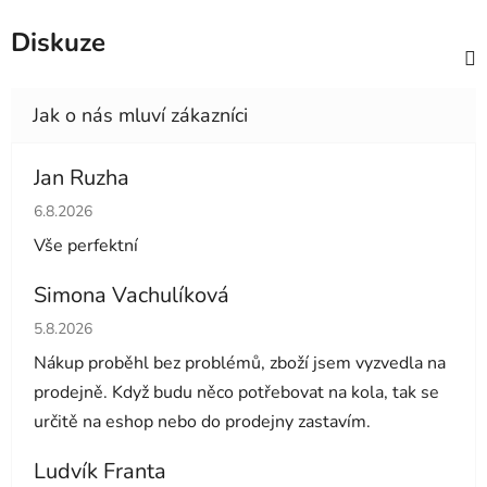
Diskuze
Jan Ruzha
Hodnocení obchodu je 5 z 5 hvězdiček.
6.8.2026
Vše perfektní
Simona Vachulíková
Hodnocení obchodu je 5 z 5 hvězdiček.
5.8.2026
Nákup proběhl bez problémů, zboží jsem vyzvedla na
prodejně. Když budu něco potřebovat na kola, tak se
určitě na eshop nebo do prodejny zastavím.
Ludvík Franta