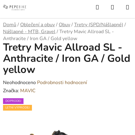
Přejít
Hledat
NÁKUP
na
KOŠÍK
obsah
Domů
/
Oblečení a obuv
/
Obuv
/
Tretry (SPD/Nášlapné)
/
Nášlapné - MTB, Gravel
/
Tretry Mavic Allroad SL -
Anthracite / Iron GA / Gold yellow
Tretry Mavic Allroad SL -
Anthracite / Iron GA / Gold
yellow
Průměrné
Neohodnoceno
Podrobnosti hodnocení
hodnocení
Značka:
MAVIC
produktu
DOPRODEJ
je
LETNÍ VÝPRODEJ
0,0
z
5