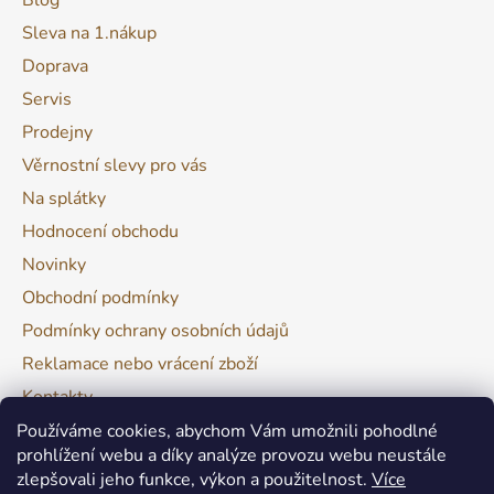
Blog
Sleva na 1.nákup
Doprava
Servis
Prodejny
Věrnostní slevy pro vás
Na splátky
Hodnocení obchodu
Novinky
Obchodní podmínky
Podmínky ochrany osobních údajů
Reklamace nebo vrácení zboží
Kontakty
Moje objednávka
Používáme cookies, abychom Vám umožnili pohodlné
prohlížení webu a díky analýze provozu webu neustále
zlepšovali jeho funkce, výkon a použitelnost.
Více