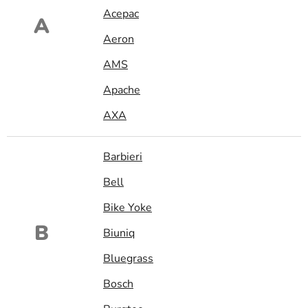
Acepac
A
Aeron
AMS
Apache
AXA
Barbieri
Bell
Bike Yoke
B
Biuniq
Bluegrass
Bosch