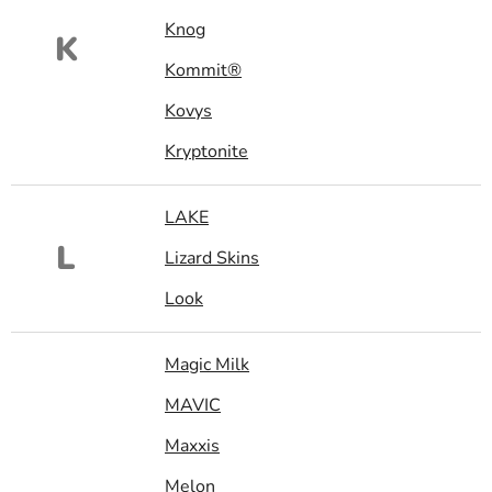
Knog
K
Kommit®
Kovys
Kryptonite
LAKE
L
Lizard Skins
Look
Magic Milk
MAVIC
Maxxis
Melon