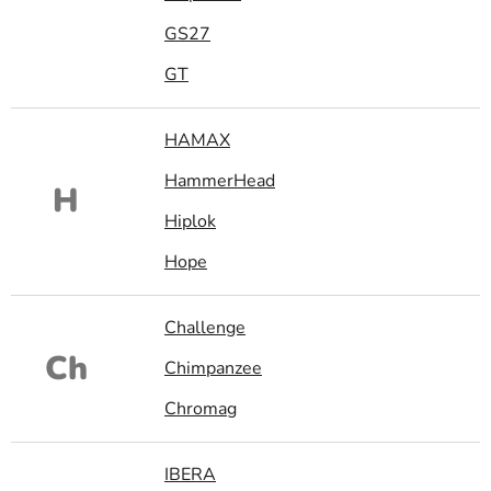
GS27
GT
HAMAX
HammerHead
H
Hiplok
Hope
Challenge
Ch
Chimpanzee
Chromag
IBERA