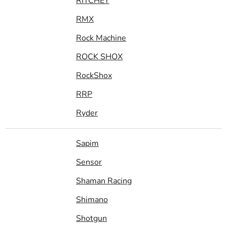
RITCHEY
RMX
Rock Machine
ROCK SHOX
RockShox
RRP
Ryder
Sapim
Sensor
Shaman Racing
Shimano
Shotgun