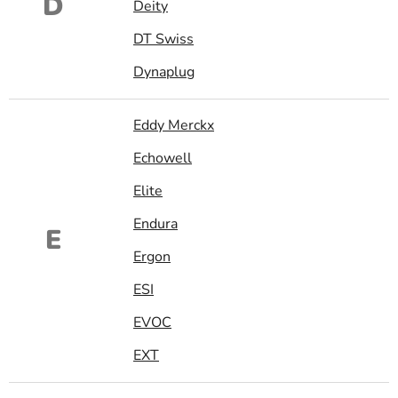
D
Deity
DT Swiss
Dynaplug
Eddy Merckx
Echowell
Elite
Endura
E
Ergon
ESI
EVOC
EXT