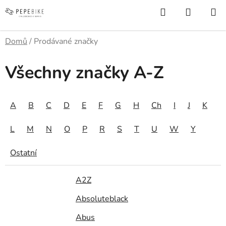
Přejít
Hledat
NÁKUP
na
KOŠÍK
obsah
Domů
/
Prodávané značky
Všechny značky A-Z
A
B
C
D
E
F
G
H
Ch
I
J
K
L
M
N
O
P
R
S
T
U
W
Y
Ostatní
A2Z
Absoluteblack
Abus