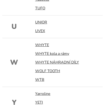
TUFO
UNIOR
U
UVEX
WHYTE
WHYTE kola a rámy
W
WHYTE NÁHRADNÍ DÍLY
WOLF TOOTH
WTB
Yarroline
Y
YETI