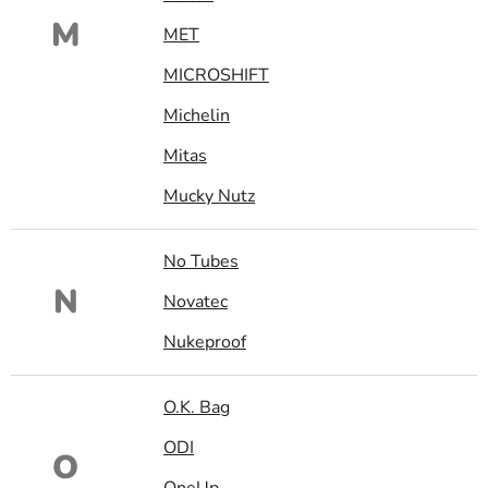
M
MET
MICROSHIFT
Michelin
Mitas
Mucky Nutz
No Tubes
N
Novatec
Nukeproof
O.K. Bag
ODI
O
OneUp