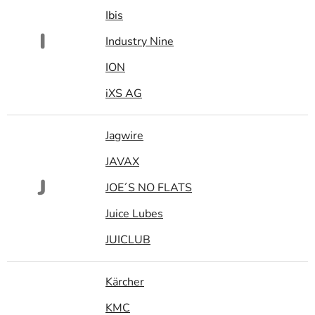
Ibis
I
Industry Nine
ION
iXS AG
Jagwire
JAVAX
J
JOE´S NO FLATS
Juice Lubes
JUICLUB
Kärcher
KMC