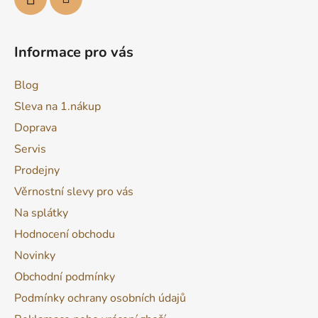
v
ý
p
Informace pro vás
i
s
Blog
u
Sleva na 1.nákup
Doprava
Servis
Prodejny
Věrnostní slevy pro vás
Na splátky
Hodnocení obchodu
Novinky
Obchodní podmínky
Podmínky ochrany osobních údajů