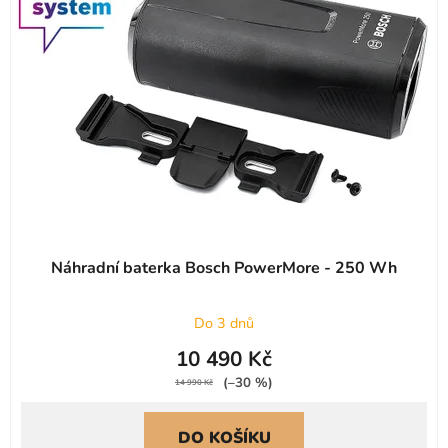
s
r
p
o
r
d
o
u
d
k
u
t
k
ů
t
ů
Náhradní baterka Bosch PowerMore - 250 Wh
Do 3 dnů
10 490 Kč
(–30 %)
14 990 Kč
DO KOŠÍKU