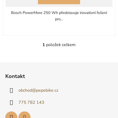
Bosch PowerMore 250 Wh představuje inovativní řešení
pro...
1
položek celkem
O
v
l
á
Z
d
á
Kontakt
a
p
c
a
í
obchod
@
pepebike.cz
t
p
í
r
775 782 143
v
k
y