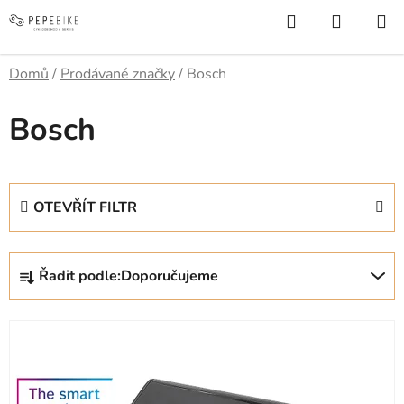
Přejít
Hledat
NÁKUP
na
KOŠÍK
obsah
Domů
/
Prodávané značky
/
Bosch
Bosch
OTEVŘÍT FILTR
Ř
Řadit podle:
Doporučujeme
a
z
V
e
ý
n
p
í
i
p