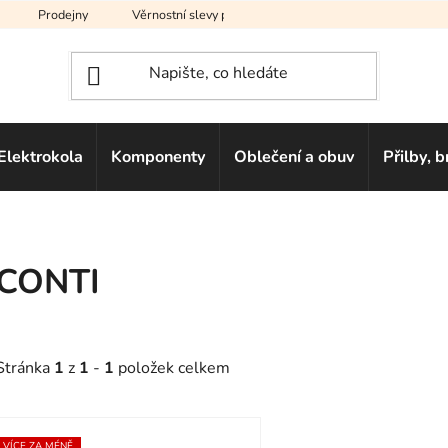
Prodejny
Věrnostní slevy pro vás
Na splátky
Hodno
Elektrokola
Komponenty
Oblečení a obuv
Přilby, b
CONTI
Stránka
1
z
1
-
1
položek celkem
V
VÍCE ZA MÉNĚ