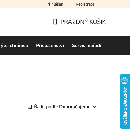
Přihlášení
Registrace
cení obchodu
Novinky
Obchodní podmínky
Podmínky ochra
PRÁZDNÝ KOŠÍK
NÁKUPNÍ
KOŠÍK
rýle, chrániče
Příslušenství
Servis, nářadí
Dárkové 
Ř
Řadit podle:
Doporučujeme
a
z
e