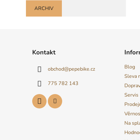
ARCHIV
Z
á
Kontakt
Infor
p
a
Blog
obchod
@
pepebike.cz
t
Sleva 
í
775 782 143
Dopra
Servis
Prodej
Věrnos
Na spl
Hodnoc