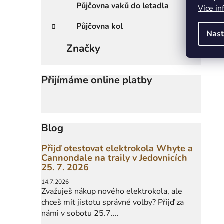
Půjčovna vaků do letadla
Více in
Půjčovna kol
Nast
Značky
Přijímáme online platby
Blog
Přijď otestovat elektrokola Whyte a
Cannondale na traily v Jedovnicích
25. 7. 2026
14.7.2026
Zvažuješ nákup nového elektrokola, ale
chceš mít jistotu správné volby? Přijď za
námi v sobotu 25.7....