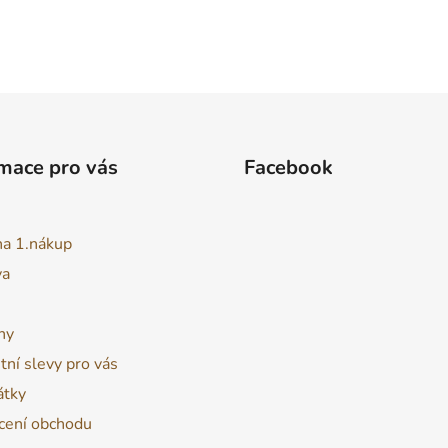
mace pro vás
Facebook
na 1.nákup
va
ny
tní slevy pro vás
átky
ení obchodu