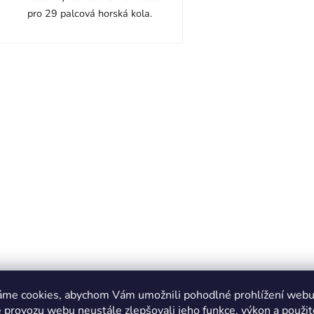
pro 29 palcová horská kola.
O
v
l
á
d
a
c
í
p
r
v
k
y
v
ý
p
áme cookies, abychom Vám umožnili pohodlné prohlížení webu 
i
 provozu webu neustále zlepšovali jeho funkce, výkon a použit