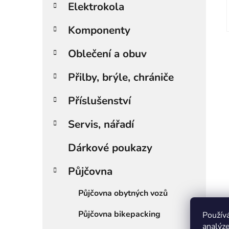
i
Elektrokola
e
Komponenty
Oblečení a obuv
Přilby, brýle, chrániče
Příslušenství
Servis, nářadí
Dárkové poukazy
Půjčovna
Půjčovna obytných vozů
Půjčovna bikepacking
Použív
analýze