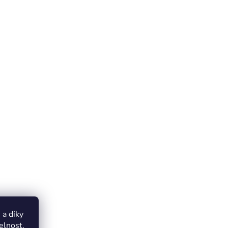
a díky
elnost.