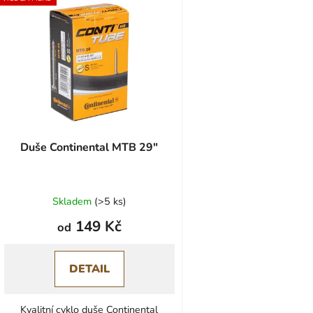
ý
p
s
p
r
o
d
u
Duše Continental MTB 29"
k
t
ů
Skladem
(
>5 ks
)
149 Kč
od
DETAIL
Kvalitní cyklo duše Continental