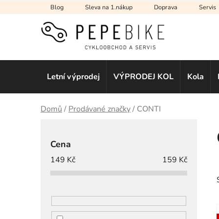
Přejít
Blog
Sleva na 1.nákup
Doprava
Servis
na
obsah
Letní výprodej
VÝPRODEJ KOL
Kola
Domů
/
Prodávané značky
/
CONTI
P
o
Cena
s
149
Kč
159
Kč
t
r
a
n
n