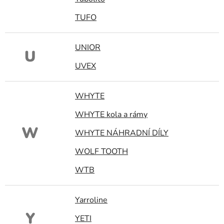
TUFO
UNIOR
U
UVEX
WHYTE
WHYTE kola a rámy
W
WHYTE NÁHRADNÍ DÍLY
WOLF TOOTH
WTB
Yarroline
Y
YETI