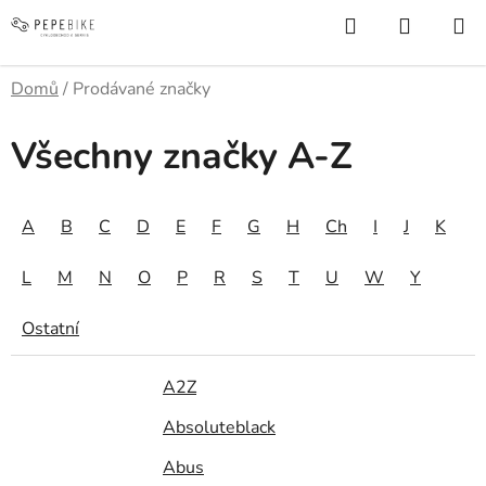
Přejít
Hledat
NÁKUP
na
KOŠÍK
obsah
Domů
/
Prodávané značky
Všechny značky A-Z
A
B
C
D
E
F
G
H
Ch
I
J
K
L
M
N
O
P
R
S
T
U
W
Y
Ostatní
A2Z
Absoluteblack
Abus