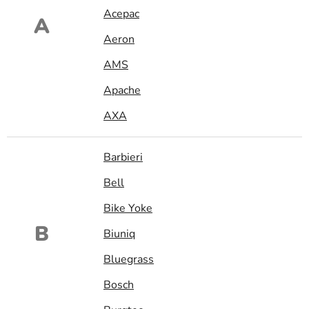
Acepac
A
Aeron
AMS
Apache
AXA
Barbieri
Bell
Bike Yoke
B
Biuniq
Bluegrass
Bosch