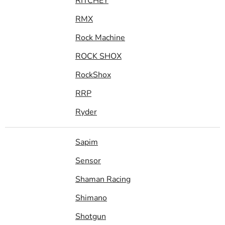
RITCHEY
RMX
Rock Machine
ROCK SHOX
RockShox
RRP
Ryder
Sapim
Sensor
Shaman Racing
Shimano
Shotgun