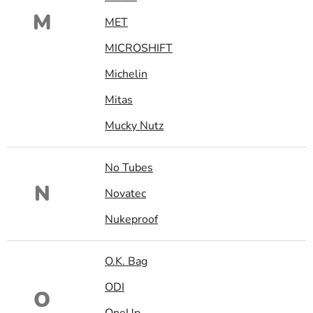
M
MET
MICROSHIFT
Michelin
Mitas
Mucky Nutz
No Tubes
N
Novatec
Nukeproof
O.K. Bag
ODI
O
OneUp