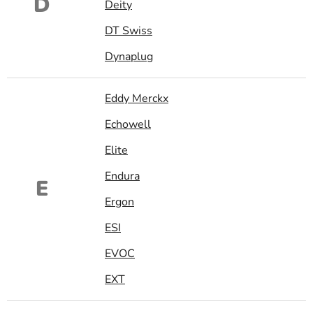
D
Deity
DT Swiss
Dynaplug
Eddy Merckx
Echowell
Elite
Endura
E
Ergon
ESI
EVOC
EXT