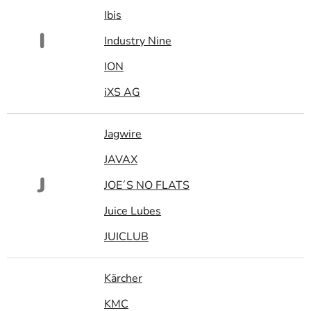
Ibis
I
Industry Nine
ION
iXS AG
Jagwire
JAVAX
J
JOE´S NO FLATS
Juice Lubes
JUICLUB
Kärcher
KMC