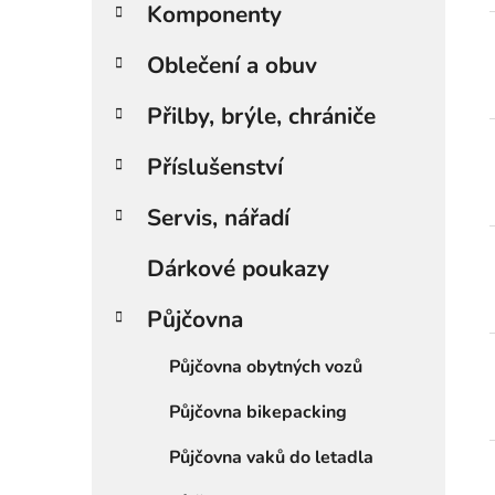
Komponenty
í
p
Oblečení a obuv
a
n
Přilby, brýle, chrániče
e
l
Příslušenství
Servis, nářadí
Dárkové poukazy
Půjčovna
Půjčovna obytných vozů
Půjčovna bikepacking
Půjčovna vaků do letadla