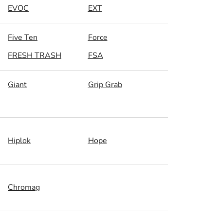
EVOC
EXT
Five Ten
Force
FRESH TRASH
FSA
Giant
Grip Grab
Hiplok
Hope
Chromag