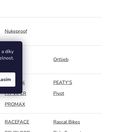
Nukeproof
a díky
elnost.
OneUp
Ortlieb
lasím
Park Tool
PEATY'S
PIT VIPER
Pivot
PROMAX
RACEFACE
Rascal Bikes