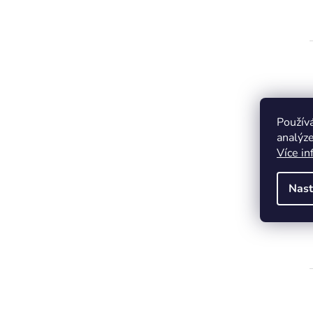
Použív
analýze
Více in
Nast