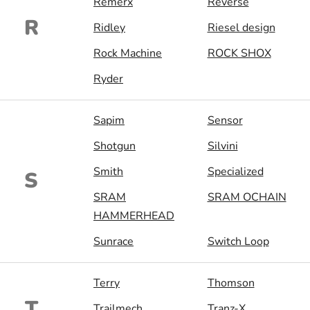
Remerx
Reverse
R
Ridley
Riesel design
Rock Machine
ROCK SHOX
Ryder
Sapim
Sensor
Shotgun
Silvini
Smith
Specialized
S
SRAM
SRAM OCHAIN
HAMMERHEAD
Sunrace
Switch Loop
Terry
Thomson
T
Trailmech
Tranz-X