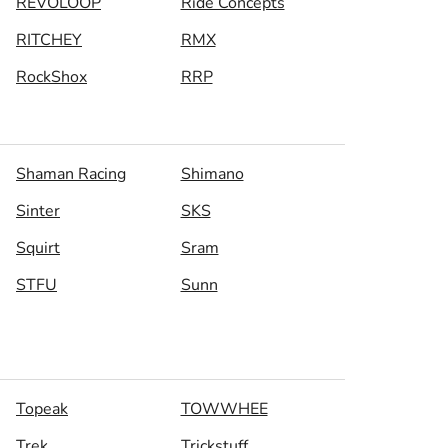
REVOLOOP
Ride Concepts
RITCHEY
RMX
RockShox
RRP
Shaman Racing
Shimano
Sinter
SKS
Squirt
Sram
STFU
Sunn
Topeak
TOWWHEE
Trek
Trickstuff