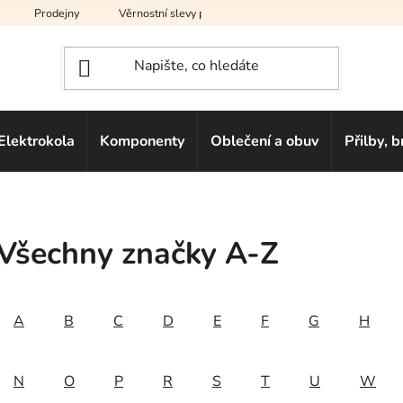
Prodejny
Věrnostní slevy pro vás
Na splátky
Hodno
Elektrokola
Komponenty
Oblečení a obuv
Přilby, b
Všechny značky A-Z
A
B
C
D
E
F
G
H
N
O
P
R
S
T
U
W