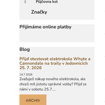
Půjčovna kol
Značky
Přijímáme online platby
Blog
Přijď otestovat elektrokola Whyte a
Cannondale na traily v Jedovnicích
25. 7. 2026
14.7.2026
Zvažuješ nákup nového elektrokola, ale
chceš mít jistotu správné volby? Přijď za
námi v sobotu 25.7....
ARCHIV