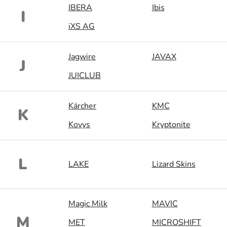
IBERA
Ibis
I
iXS AG
Jagwire
JAVAX
J
JUICLUB
Kärcher
KMC
K
Kovys
Kryptonite
L
LAKE
Lizard Skins
Magic Milk
MAVIC
M
MET
MICROSHIFT