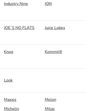
Industry Nine
ION
JOE´S NO FLATS
Juice Lubes
Knog
Kommit®
Look
Maxxis
Melon
Michelin
Mitas