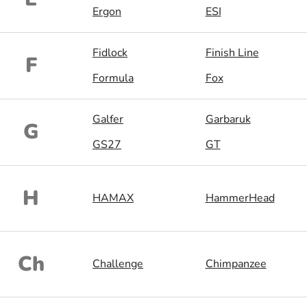
Ergon
ESI
Fidlock
Finish Line
F
Formula
Fox
Galfer
Garbaruk
G
GS27
GT
H
HAMAX
HammerHead
Ch
Challenge
Chimpanzee