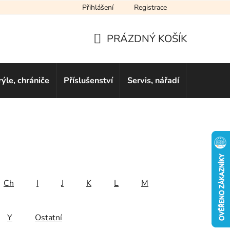
Přihlášení
Registrace
cení obchodu
Novinky
Obchodní podmínky
Podmínky ochra
PRÁZDNÝ KOŠÍK
NÁKUPNÍ
KOŠÍK
rýle, chrániče
Příslušenství
Servis, nářadí
Dárkové 
Ch
I
J
K
L
M
Y
Ostatní