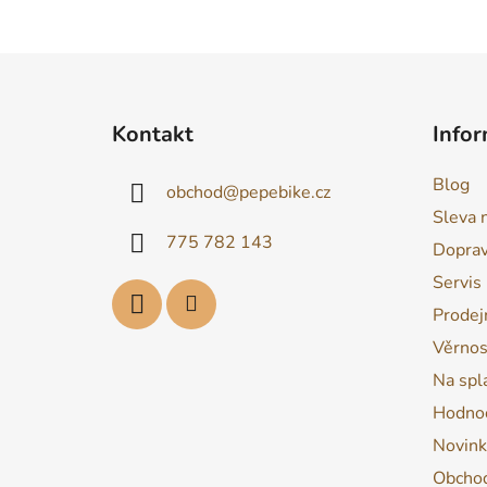
Z
á
Kontakt
Infor
p
a
Blog
obchod
@
pepebike.cz
t
Sleva 
í
775 782 143
Dopra
Servis
Prodej
Věrnos
Na spl
Hodnoc
Novink
Obchod