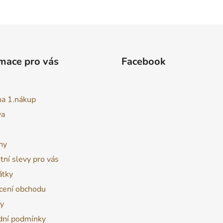
mace pro vás
Facebook
na 1.nákup
va
ny
tní slevy pro vás
átky
ení obchodu
y
ní podmínky