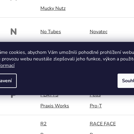
Mucky Nutz
N
No Tubes
Novatec
áme cookies, abychom Vám umožnili pohodlné prohlížení webu 
O
 provozu webu neustále zlepšovali jeho funkce, výkon a použit
O.K. Bag
ODI
formací
avení
Souh
Panaracer
PANZER
P
PEATYS
Pells
Praxis Works
Pro-T
R2
RACE FACE