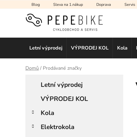
Přejít
Blog
Sleva na 1.nákup
Doprava
Servis
na
obsah
Letní výprodej
VÝPRODEJ KOL
Kola
Domů
/
Prodávané značky
P
K
Přeskočit
a
Letní výprodej
kategorie
o
t
s
e
VÝPRODEJ KOL
t
g
r
o
Kola
a
r
i
n
Elektrokola
e
n