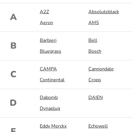
A2Z
Absoluteblack
A
Aeron
AMS
Barbieri
Bell
B
Bluegrass
Bosch
CAMPA
Cannondale
C
Continental
Crops
Dabomb
DAIEN
D
Dynaplug
Eddy Merckx
Echowell
E