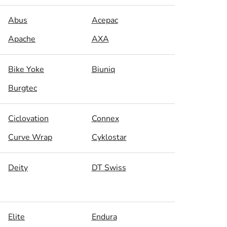
Abus
Acepac
Apache
AXA
Bike Yoke
Biuniq
Burgtec
Ciclovation
Connex
Curve Wrap
Cyklostar
Deity
DT Swiss
Elite
Endura