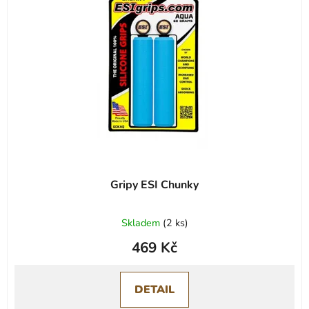
s
r
p
o
r
d
o
u
d
k
u
t
k
ů
t
ů
Gripy ESI Chunky
Skladem
(
2 ks
)
469 Kč
DETAIL