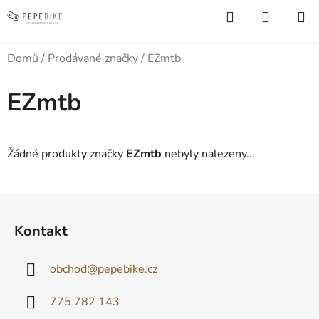
Přejít
Hledat
NÁKUP
na
KOŠÍK
obsah
Domů
/
Prodávané značky
/
EZmtb
EZmtb
Žádné produkty značky
EZmtb
nebyly nalezeny...
Z
á
Kontakt
p
a
obchod
@
pepebike.cz
t
í
775 782 143