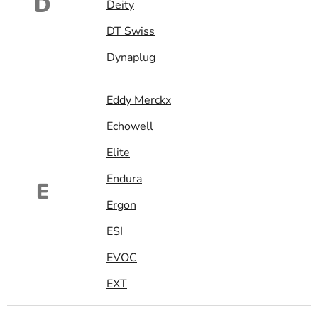
D
Deity
DT Swiss
Dynaplug
Eddy Merckx
Echowell
Elite
Endura
E
Ergon
ESI
EVOC
EXT