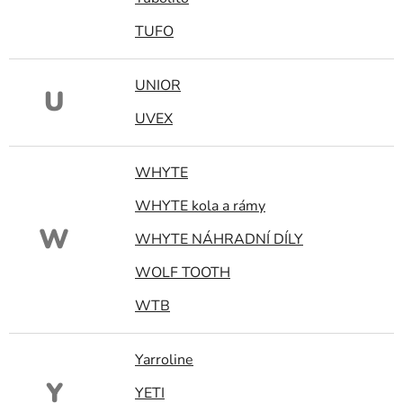
TUFO
UNIOR
U
UVEX
WHYTE
WHYTE kola a rámy
W
WHYTE NÁHRADNÍ DÍLY
WOLF TOOTH
WTB
Yarroline
Y
YETI