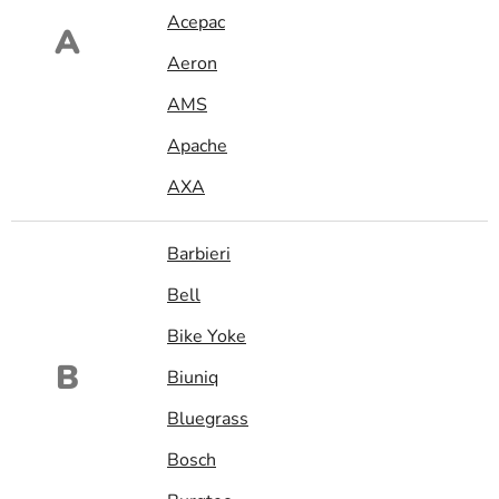
Acepac
A
Aeron
AMS
Apache
AXA
Barbieri
Bell
Bike Yoke
B
Biuniq
Bluegrass
Bosch