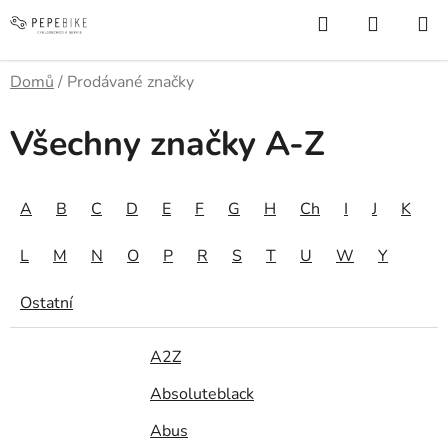
Přejít
Hledat
NÁKUP
na
KOŠÍK
obsah
Domů
/
Prodávané značky
Všechny značky A-Z
A
B
C
D
E
F
G
H
Ch
I
J
K
L
M
N
O
P
R
S
T
U
W
Y
Ostatní
A2Z
Absoluteblack
Abus