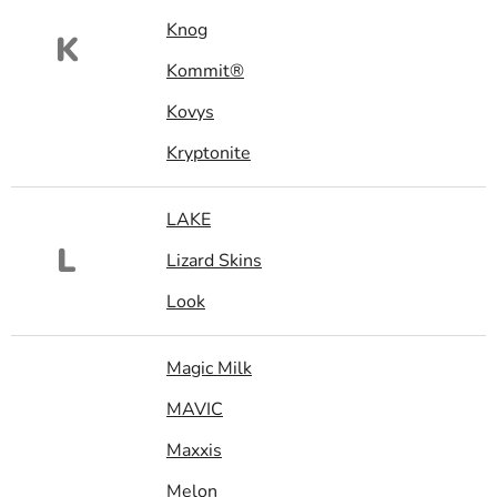
Knog
K
Kommit®
Kovys
Kryptonite
LAKE
L
Lizard Skins
Look
Magic Milk
MAVIC
Maxxis
Melon