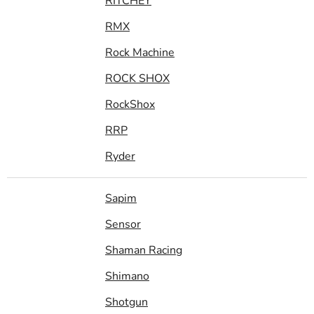
RITCHEY
RMX
Rock Machine
ROCK SHOX
RockShox
RRP
Ryder
Sapim
Sensor
Shaman Racing
Shimano
Shotgun