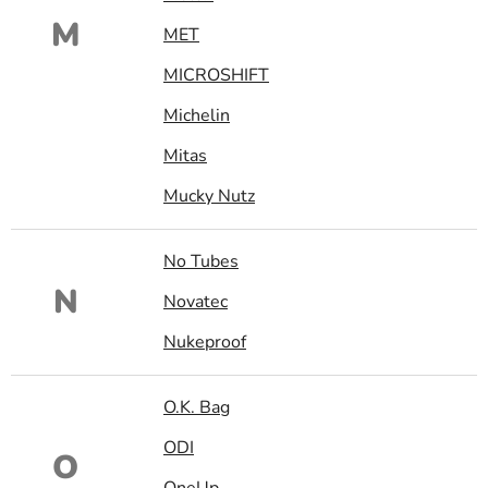
M
MET
MICROSHIFT
Michelin
Mitas
Mucky Nutz
No Tubes
N
Novatec
Nukeproof
O.K. Bag
ODI
O
OneUp