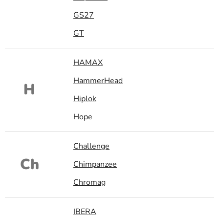
GS27
GT
HAMAX
HammerHead
H
Hiplok
Hope
Challenge
Ch
Chimpanzee
Chromag
IBERA