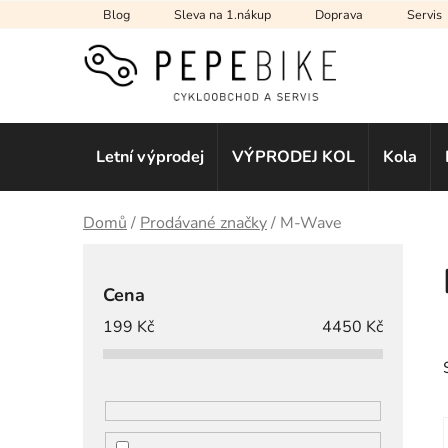
Přejít
Blog
Sleva na 1.nákup
Doprava
Servis
na
obsah
Letní výprodej
VÝPRODEJ KOL
Kola
Domů
/
Prodávané značky
/
M-Wave
P
o
Cena
s
199
Kč
4450
Kč
t
r
a
n
n