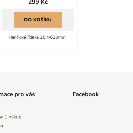
299 Kč
DO KOŠÍKU
Hliníková řídítka 25,4/620mm.
O
v
l
á
d
a
mace pro vás
Facebook
c
í
p
na 1.nákup
r
v
va
k