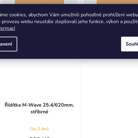
DO KOŠÍKU
DO KOŠÍKU
áme cookies, abychom Vám umožnili pohodlné prohlížení webu 
 provozu webu neustále zlepšovali jeho funkce, výkon a použit
formací
avení
Souh
Řídítka M-Wave 25.4/620mm,
stříbrné
Do 3 dnů