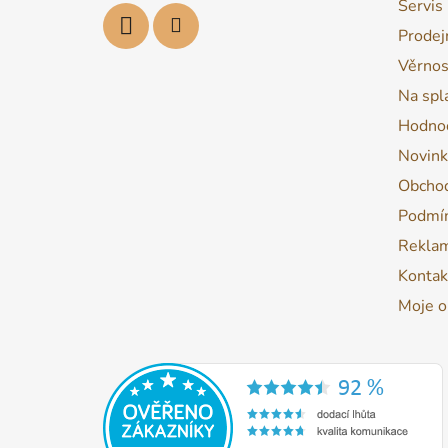
Servis
Prodej
Věrnos
Na spl
Hodnoc
Novink
Obchod
Podmín
Reklam
Kontak
Moje o