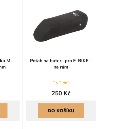
n
í
p
r
o
d
u
k
vka M-
Potah na baterii pro E-BIKE -
t
0mm
na rám
ů
Do 3 dnů
250 Kč
DO KOŠÍKU