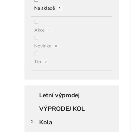
í
Na skladě
1
p
i
a
n
Akce
0
e
l
Novinka
0
Tip
0
K
Přeskočit
a
Letní výprodej
kategorie
t
e
VÝPRODEJ KOL
g
o
Kola
r