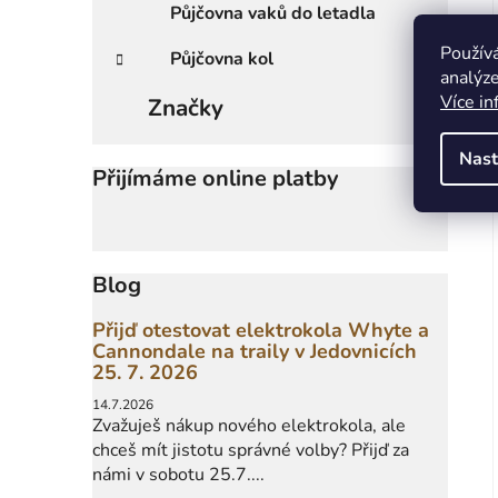
Půjčovna vaků do letadla
Použív
Půjčovna kol
analýze
Více in
Značky
Nast
Přijímáme online platby
Blog
Přijď otestovat elektrokola Whyte a
Cannondale na traily v Jedovnicích
25. 7. 2026
14.7.2026
Zvažuješ nákup nového elektrokola, ale
chceš mít jistotu správné volby? Přijď za
námi v sobotu 25.7....