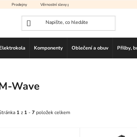
Prodejny
Věrnostní slevy pro vás
Na splátky
Hodno
Elektrokola
Komponenty
Oblečení a obuv
Přilby, b
M-Wave
Stránka
1
z
1
-
7
položek celkem
V