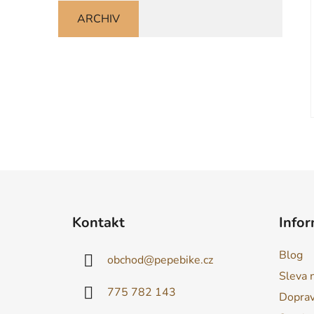
ARCHIV
Z
á
Kontakt
Infor
p
a
Blog
obchod
@
pepebike.cz
t
Sleva 
í
775 782 143
Dopra