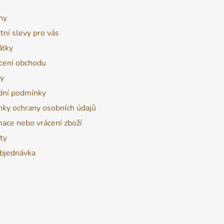
y
v
ny
ý
tní slevy pro vás
p
átky
i
s
ení obchodu
u
y
ní podmínky
ky ochrany osobních údajů
ace nebo vrácení zboží
ty
bjednávka