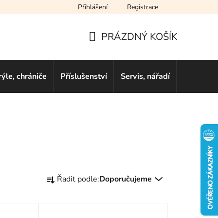
Přihlášení
Registrace
cení obchodu
Novinky
Obchodní podmínky
Podmínky ochra
PRÁZDNÝ KOŠÍK
NÁKUPNÍ
KOŠÍK
rýle, chrániče
Příslušenství
Servis, nářadí
Dárkové 
Ř
Řadit podle:
Doporučujeme
a
z
e