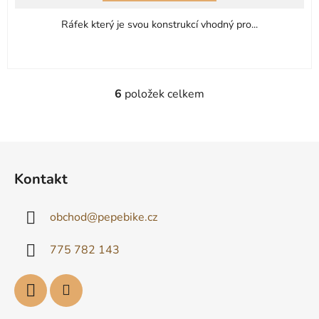
Ráfek který je svou konstrukcí vhodný pro...
6
položek celkem
O
v
l
á
Z
d
á
Kontakt
a
p
c
a
í
obchod
@
pepebike.cz
t
p
í
r
775 782 143
v
k
y
v