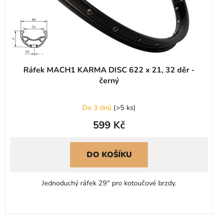
Ráfek MACH1 KARMA DISC 622 x 21, 32 děr -
černý
Do 3 dnů
(
>5 ks
)
599 Kč
DO KOŠÍKU
Jednoduchý ráfek 29" pro kotoučové brzdy.