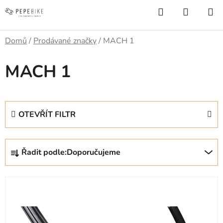
Přejít
Hledat
NÁKUP
na
KOŠÍK
obsah
Domů
/
Prodávané značky
/
MACH 1
MACH 1
OTEVŘÍT FILTR
Ř
Řadit podle:
Doporučujeme
a
z
V
e
ý
n
p
í
i
p