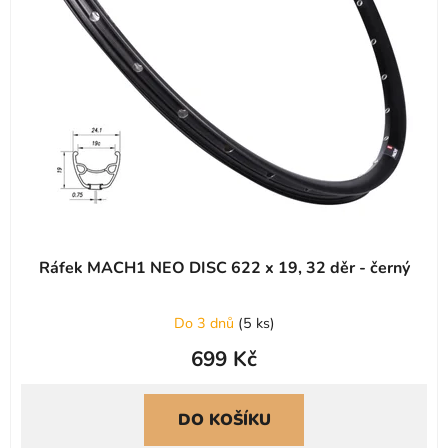
s
r
p
o
r
d
o
u
d
k
u
t
k
ů
t
ů
Ráfek MACH1 NEO DISC 622 x 19, 32 děr - černý
Do 3 dnů
(
5 ks
)
699 Kč
DO KOŠÍKU