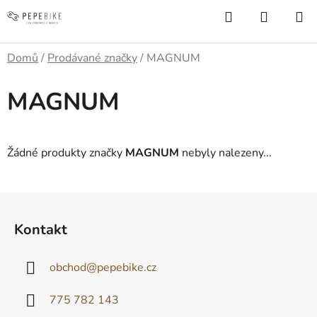
Přejít
Hledat
NÁKUP
na
KOŠÍK
obsah
Domů
/
Prodávané značky
/
MAGNUM
MAGNUM
Žádné produkty značky
MAGNUM
nebyly nalezeny...
Z
á
Kontakt
p
a
obchod
@
pepebike.cz
t
í
775 782 143