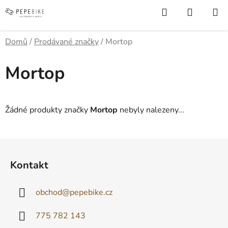
Přejít
Hledat
NÁKUP
na
KOŠÍK
obsah
Domů
/
Prodávané značky
/
Mortop
Mortop
Žádné produkty značky
Mortop
nebyly nalezeny...
Z
á
Kontakt
p
a
obchod
@
pepebike.cz
t
í
775 782 143