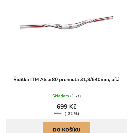
s
r
p
o
r
d
o
u
d
k
u
t
k
ů
t
ů
Řidítka ITM Alcor80 prohnutá 31,8/640mm, bílá
Skladem
(
1 ks
)
699 Kč
(–22 %)
899 Kč
DO KOŠÍKU