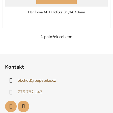
Hliníková MTB řídítka 31,8/640mm
1
položek celkem
O
v
l
á
Z
d
á
Kontakt
a
p
c
a
í
obchod
@
pepebike.cz
t
p
í
r
775 782 143
v
k
y
v