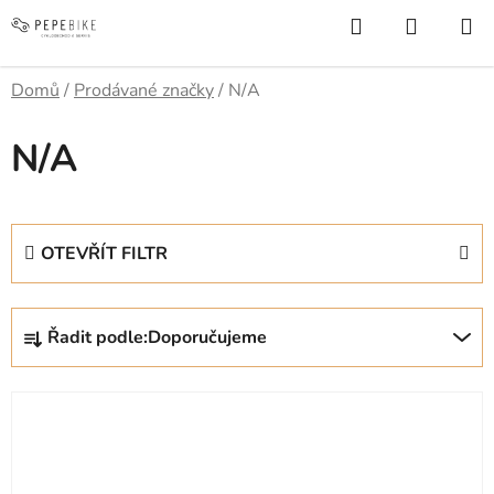
Přejít
Hledat
NÁKUP
na
KOŠÍK
obsah
Domů
/
Prodávané značky
/
N/A
N/A
OTEVŘÍT FILTR
Ř
Řadit podle:
Doporučujeme
a
z
V
e
ý
n
p
í
i
p