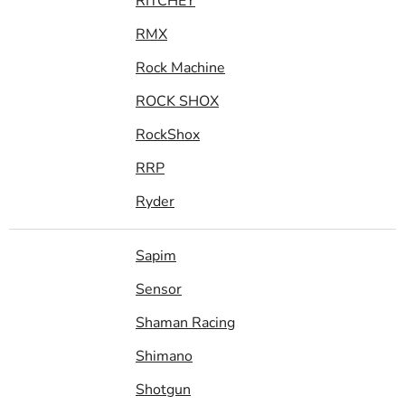
RITCHEY
RMX
Rock Machine
ROCK SHOX
RockShox
RRP
Ryder
Sapim
Sensor
Shaman Racing
Shimano
Shotgun