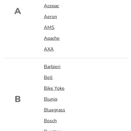
Acepac
A
Aeron
AMS
Apache
AXA
Barbieri
Bell
Bike Yoke
B
Biuniq
Bluegrass
Bosch