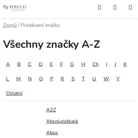
Přejít
Hledat
NÁKUP
na
KOŠÍK
obsah
Domů
/
Prodávané značky
Všechny značky A-Z
A
B
C
D
E
F
G
H
Ch
I
J
K
L
M
N
O
P
R
S
T
U
W
Y
Ostatní
A2Z
Absoluteblack
Abus