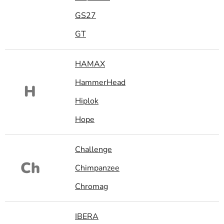
GS27
GT
HAMAX
HammerHead
H
Hiplok
Hope
Challenge
Ch
Chimpanzee
Chromag
IBERA