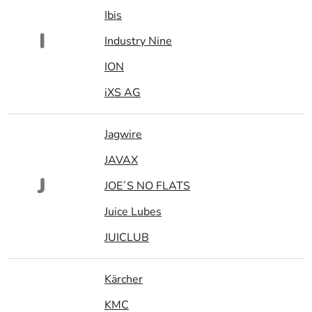
Ibis
I
Industry Nine
ION
iXS AG
Jagwire
JAVAX
J
JOE´S NO FLATS
Juice Lubes
JUICLUB
Kärcher
KMC