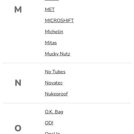
M
MET
MICROSHIFT
Michelin
Mitas
Mucky Nutz
No Tubes
N
Novatec
Nukeproof
O.K. Bag
ODI
O
OneUp