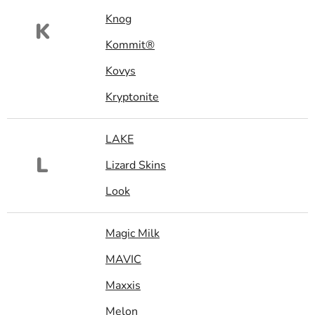
Knog
K
Kommit®
Kovys
Kryptonite
LAKE
L
Lizard Skins
Look
Magic Milk
MAVIC
Maxxis
Melon