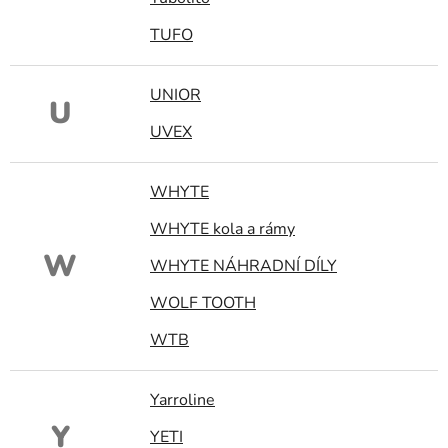
TUFO
UNIOR
U
UVEX
WHYTE
WHYTE kola a rámy
W
WHYTE NÁHRADNÍ DÍLY
WOLF TOOTH
WTB
Yarroline
Y
YETI