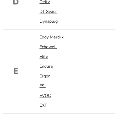
D
Deity
DT Swiss
Dynaplug
Eddy Merckx
Echowell
Elite
Endura
E
Ergon
ESI
EVOC
EXT