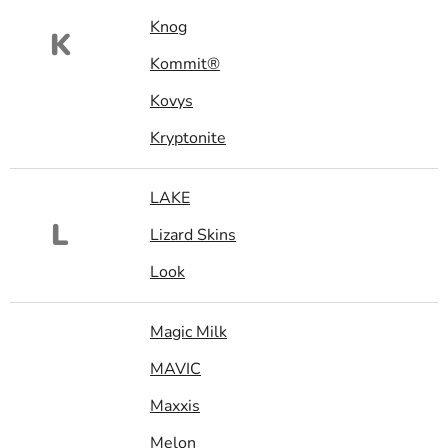
Knog
K
Kommit®
Kovys
Kryptonite
LAKE
L
Lizard Skins
Look
Magic Milk
MAVIC
Maxxis
Melon