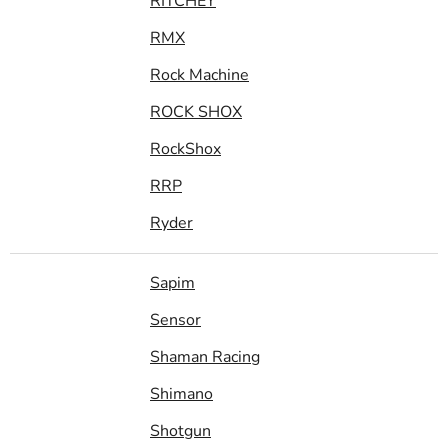
RITCHEY
RMX
Rock Machine
ROCK SHOX
RockShox
RRP
Ryder
Sapim
Sensor
Shaman Racing
Shimano
Shotgun