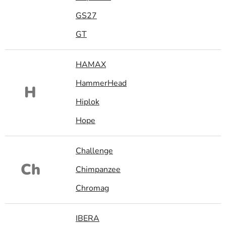
GS27
GT
HAMAX
HammerHead
H
Hiplok
Hope
Challenge
Ch
Chimpanzee
Chromag
IBERA