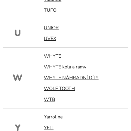
TUFO
UNIOR
U
UVEX
WHYTE
WHYTE kola a rámy
W
WHYTE NÁHRADNÍ DÍLY
WOLF TOOTH
WTB
Yarroline
Y
YETI