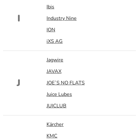
Ibis
I
Industry Nine
ION
iXS AG
Jagwire
JAVAX
J
JOE´S NO FLATS
Juice Lubes
JUICLUB
Kärcher
KMC