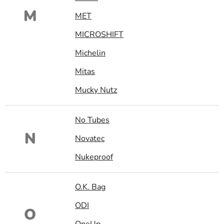
M
MET
MICROSHIFT
Michelin
Mitas
Mucky Nutz
No Tubes
N
Novatec
Nukeproof
O.K. Bag
ODI
O
OneUp