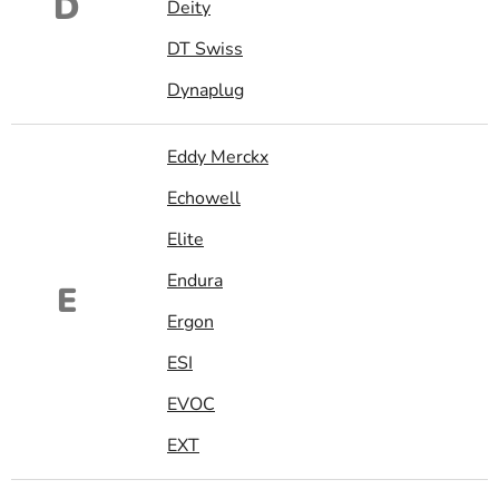
D
Deity
DT Swiss
Dynaplug
Eddy Merckx
Echowell
Elite
Endura
E
Ergon
ESI
EVOC
EXT