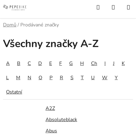
Přejít
Hledat
NÁKUP
na
KOŠÍK
obsah
Domů
/
Prodávané značky
Všechny značky A-Z
A
B
C
D
E
F
G
H
Ch
I
J
K
L
M
N
O
P
R
S
T
U
W
Y
Ostatní
A2Z
Absoluteblack
Abus