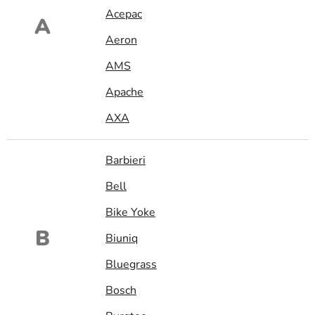
Acepac
A
Aeron
AMS
Apache
AXA
Barbieri
Bell
Bike Yoke
B
Biuniq
Bluegrass
Bosch