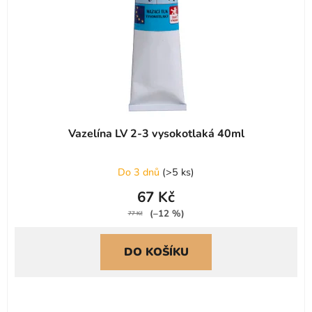
Vazelína LV 2-3 vysokotlaká 40ml
Do 3 dnů
(
>5 ks
)
67 Kč
(–12 %)
77 Kč
DO KOŠÍKU