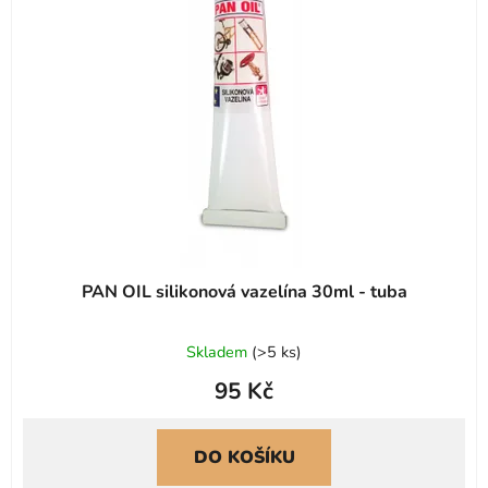
s
r
p
o
r
d
o
u
d
k
u
t
k
ů
t
ů
PAN OIL silikonová vazelína 30ml - tuba
Průměrné
Skladem
(
>5 ks
)
hodnocení
95 Kč
produktu
je
0,0
DO KOŠÍKU
z