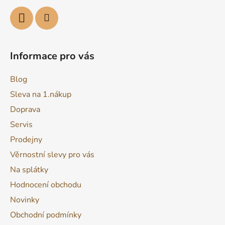
k
y
v
ý
p
Informace pro vás
i
s
Blog
u
Sleva na 1.nákup
Doprava
Servis
Prodejny
Věrnostní slevy pro vás
Na splátky
Hodnocení obchodu
Novinky
Obchodní podmínky