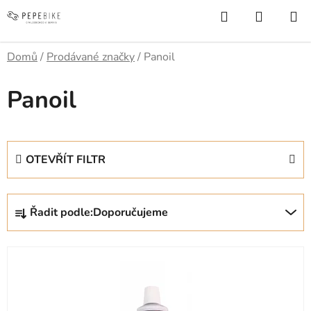
Přejít
Hledat
NÁKUP
na
KOŠÍK
obsah
Domů
/
Prodávané značky
/
Panoil
Panoil
OTEVŘÍT FILTR
Ř
Řadit podle:
Doporučujeme
a
z
V
e
ý
n
p
í
i
p