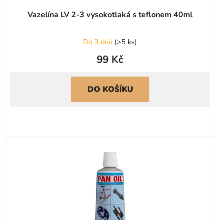
Vazelína LV 2-3 vysokotlaká s teflonem 40ml
Do 3 dnů
(
>5 ks
)
99 Kč
DO KOŠÍKU