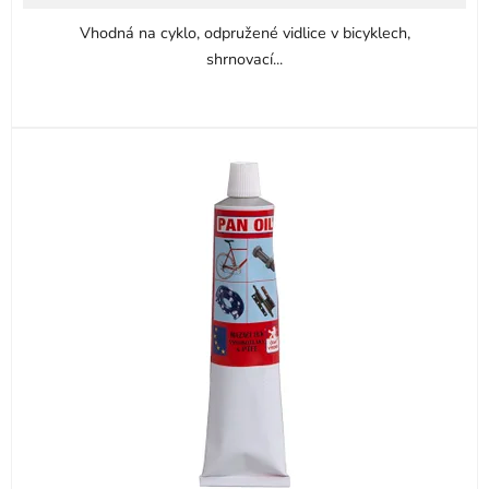
5
Vhodná na cyklo, odpružené vidlice v bicyklech,
hvězdiček.
shrnovací...