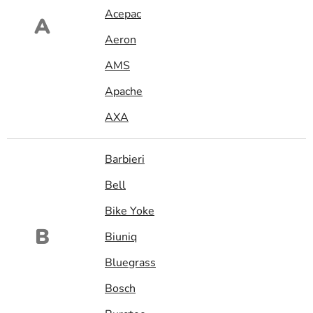
Acepac
A
Aeron
AMS
Apache
AXA
Barbieri
Bell
Bike Yoke
B
Biuniq
Bluegrass
Bosch