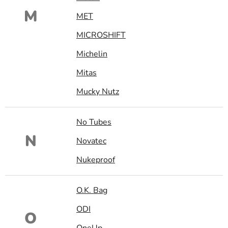
M
MET
MICROSHIFT
Michelin
Mitas
Mucky Nutz
No Tubes
N
Novatec
Nukeproof
O.K. Bag
ODI
O
OneUp