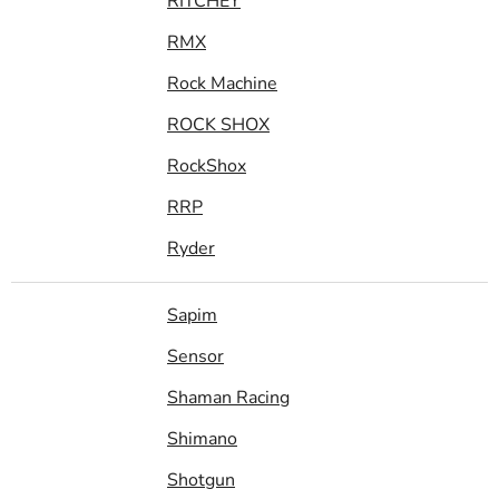
RITCHEY
RMX
Rock Machine
ROCK SHOX
RockShox
RRP
Ryder
Sapim
Sensor
Shaman Racing
Shimano
Shotgun