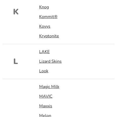
Knog
K
Kommit®
Kovys
Kryptonite
LAKE
L
Lizard Skins
Look
Magic Milk
MAVIC
Maxxis
Melon