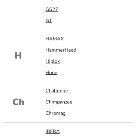
GS27
GT
HAMAX
HammerHead
H
Hiplok
Hope
Challenge
Ch
Chimpanzee
Chromag
IBERA