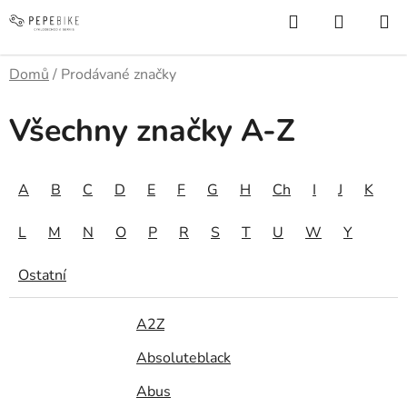
Přejít
Hledat
NÁKUP
na
KOŠÍK
obsah
Domů
/
Prodávané značky
Všechny značky A-Z
A
B
C
D
E
F
G
H
Ch
I
J
K
L
M
N
O
P
R
S
T
U
W
Y
Ostatní
A2Z
Absoluteblack
Abus