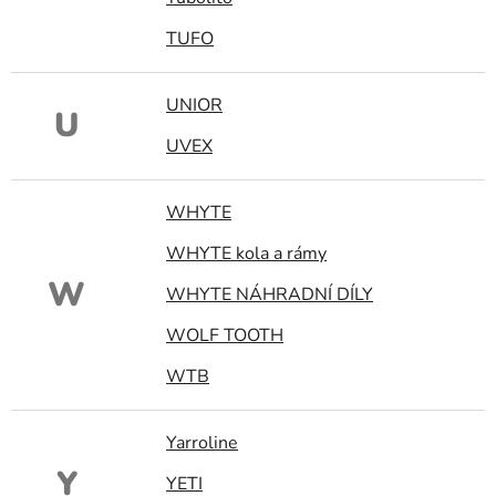
TUFO
UNIOR
U
UVEX
WHYTE
WHYTE kola a rámy
W
WHYTE NÁHRADNÍ DÍLY
WOLF TOOTH
WTB
Yarroline
Y
YETI