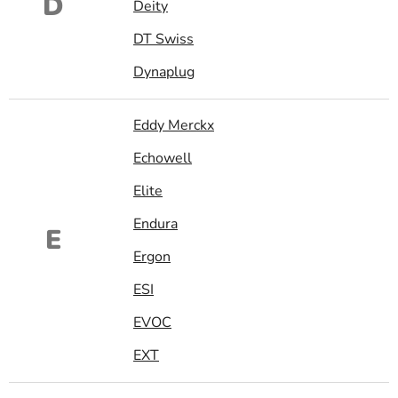
D
Deity
DT Swiss
Dynaplug
Eddy Merckx
Echowell
Elite
Endura
E
Ergon
ESI
EVOC
EXT