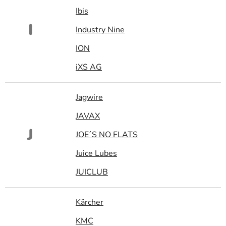
Ibis
I
Industry Nine
ION
iXS AG
Jagwire
JAVAX
J
JOE´S NO FLATS
Juice Lubes
JUICLUB
Kärcher
KMC