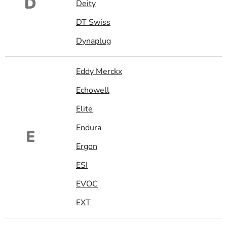
D
Deity
DT Swiss
Dynaplug
Eddy Merckx
Echowell
Elite
Endura
E
Ergon
ESI
EVOC
EXT