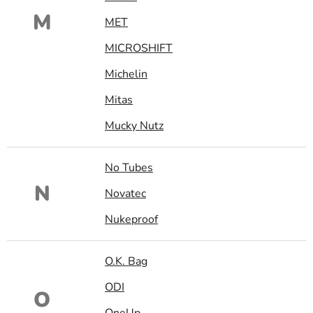
M
MET
MICROSHIFT
Michelin
Mitas
Mucky Nutz
No Tubes
N
Novatec
Nukeproof
O.K. Bag
ODI
O
OneUp