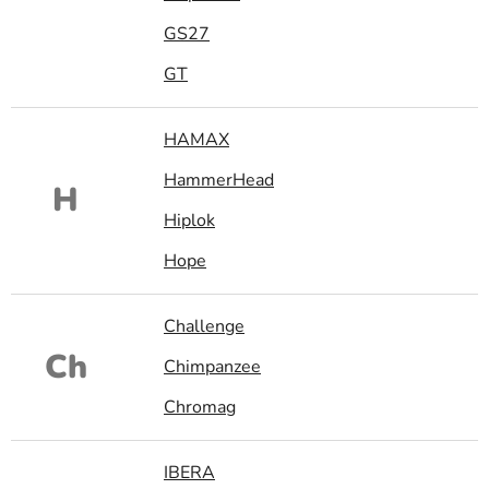
GS27
GT
HAMAX
HammerHead
H
Hiplok
Hope
Challenge
Ch
Chimpanzee
Chromag
IBERA