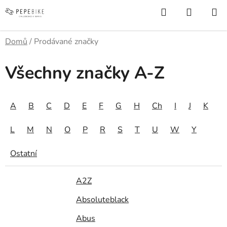
Přejít
Hledat
NÁKUP
na
KOŠÍK
obsah
Domů
/
Prodávané značky
Všechny značky A-Z
A
B
C
D
E
F
G
H
Ch
I
J
K
L
M
N
O
P
R
S
T
U
W
Y
Ostatní
A2Z
Absoluteblack
Abus