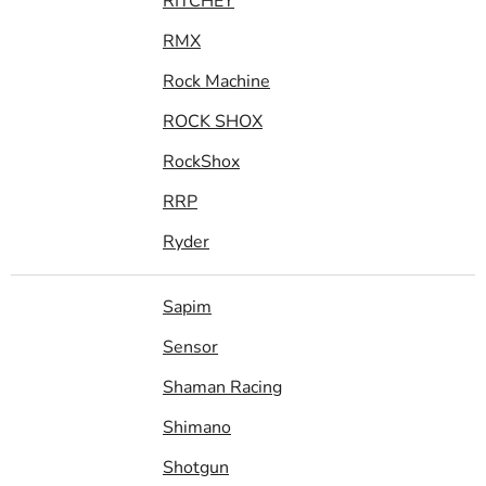
RITCHEY
RMX
Rock Machine
ROCK SHOX
RockShox
RRP
Ryder
Sapim
Sensor
Shaman Racing
Shimano
Shotgun