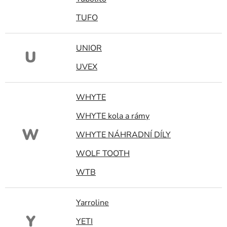
TUFO
UNIOR
U
UVEX
WHYTE
WHYTE kola a rámy
W
WHYTE NÁHRADNÍ DÍLY
WOLF TOOTH
WTB
Yarroline
Y
YETI