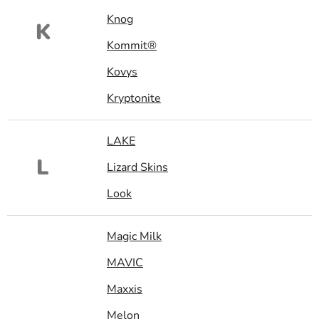
Knog
K
Kommit®
Kovys
Kryptonite
LAKE
L
Lizard Skins
Look
Magic Milk
MAVIC
Maxxis
Melon