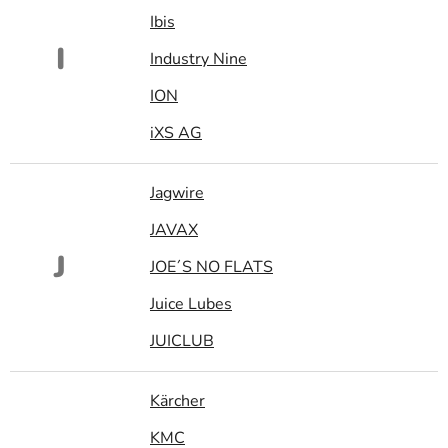
Ibis
I
Industry Nine
ION
iXS AG
Jagwire
JAVAX
J
JOE´S NO FLATS
Juice Lubes
JUICLUB
Kärcher
KMC