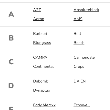
A2Z
Absoluteblack
A
Aeron
AMS
Barbieri
Bell
B
Bluegrass
Bosch
CAMPA
Cannondale
C
Continental
Crops
Dabomb
DAIEN
D
Dynaplug
Eddy Merckx
Echowell
E