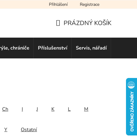
Přihlášení
Registrace
cení obchodu
Novinky
Obchodní podmínky
Podmínky ochra
PRÁZDNÝ KOŠÍK
NÁKUPNÍ
KOŠÍK
rýle, chrániče
Příslušenství
Servis, nářadí
Dárkové 
Ch
I
J
K
L
M
Y
Ostatní