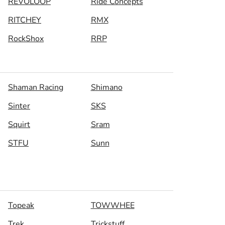
REVOLOOP
Ride Concepts
RITCHEY
RMX
RockShox
RRP
Shaman Racing
Shimano
Sinter
SKS
Squirt
Sram
STFU
Sunn
Topeak
TOWWHEE
Trek
Trickstuff