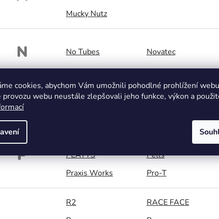
Mucky Nutz
N
No Tubes
Novatec
áme cookies, abychom Vám umožnili pohodlné prohlížení webu 
O
 provozu webu neustále zlepšovali jeho funkce, výkon a použit
O.K. Bag
ODI
formací
avení
Souh
Panaracer
PANZER
P
PEATYS
Pells
Praxis Works
Pro-T
R2
RACE FACE