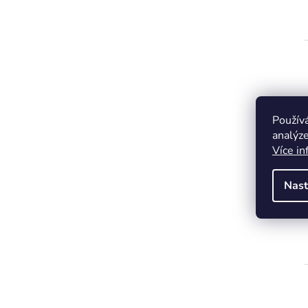
Použív
analýze
Více in
Nast