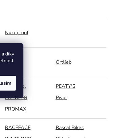
Nukeproof
a díky
elnost.
OneUp
Ortlieb
lasím
Park Tool
PEATY'S
PIT VIPER
Pivot
PROMAX
RACEFACE
Rascal Bikes