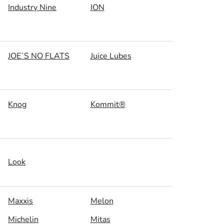
Industry Nine
ION
JOE´S NO FLATS
Juice Lubes
Knog
Kommit®
Look
Maxxis
Melon
Michelin
Mitas