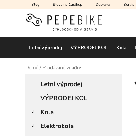
Přejít
Blog
Sleva na 1.nákup
Doprava
Servis
na
obsah
Letní výprodej
VÝPRODEJ KOL
Kola
Domů
/
Prodávané značky
P
K
Přeskočit
a
Letní výprodej
kategorie
o
t
s
e
VÝPRODEJ KOL
t
g
r
o
Kola
a
r
i
n
Elektrokola
e
n