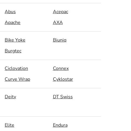
Abus
Acepac
Apache
AXA
Bike Yoke
Biuniq
Burgtec
Ciclovation
Connex
Curve Wrap
Cyklostar
Deity
DT Swiss
Elite
Endura