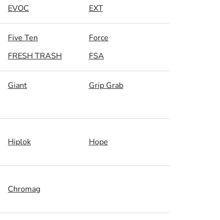
EVOC
EXT
Five Ten
Force
FRESH TRASH
FSA
Giant
Grip Grab
Hiplok
Hope
Chromag