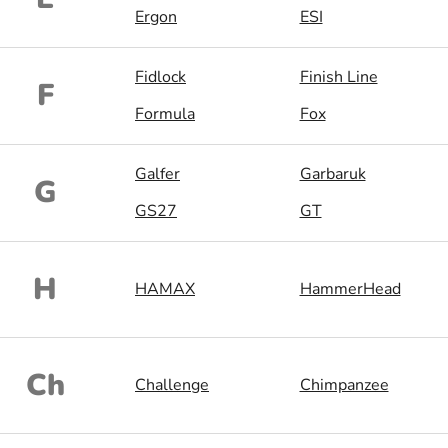
Ergon
ESI
Fidlock
Finish Line
F
Formula
Fox
Galfer
Garbaruk
G
GS27
GT
H
HAMAX
HammerHead
Ch
Challenge
Chimpanzee