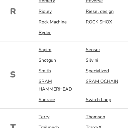
Remerx
Reverse
R
Ridley
Riesel design
Rock Machine
ROCK SHOX
Ryder
Sapim
Sensor
Shotgun
Silvini
Smith
Specialized
S
SRAM
SRAM OCHAIN
HAMMERHEAD
Sunrace
Switch Loop
Terry
Thomson
T
Trailmech
Tranz-X