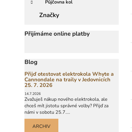
Půjčovna kol
Značky
Přijímáme online platby
Blog
Přijď otestovat elektrokola Whyte a
Cannondale na traily v Jedovnicích
25. 7. 2026
14.7.2026
Zvažuješ nákup nového elektrokola, ale
chceš mít jistotu správné volby? Přijď za
námi v sobotu 25.7....
ARCHIV