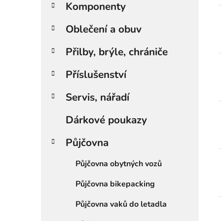
Komponenty
í
p
Oblečení a obuv
a
n
Přilby, brýle, chrániče
e
l
Příslušenství
Servis, nářadí
Dárkové poukazy
Půjčovna
Půjčovna obytných vozů
Půjčovna bikepacking
Půjčovna vaků do letadla