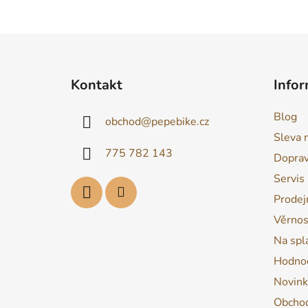
Z
á
Kontakt
Infor
p
a
Blog
obchod
@
pepebike.cz
t
Sleva 
í
775 782 143
Dopra
Servis
Prodej
Věrnos
Na spl
Hodnoc
Novink
Obchod