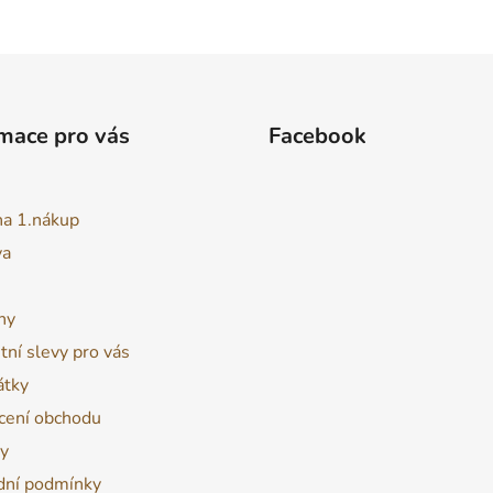
mace pro vás
Facebook
na 1.nákup
va
ny
tní slevy pro vás
átky
ení obchodu
y
ní podmínky