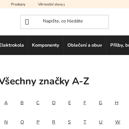
Prodejny
Věrnostní slevy pro vás
Na splátky
Hodno
Elektrokola
Komponenty
Oblečení a obuv
Přilby, b
Všechny značky A-Z
A
B
C
D
E
F
G
H
N
O
P
R
S
T
U
W