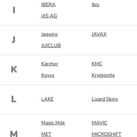
IBERA
Ibis
I
iXS AG
Jagwire
JAVAX
J
JUICLUB
Kärcher
KMC
K
Kovys
Kryptonite
L
LAKE
Lizard Skins
Magic Milk
MAVIC
M
MET
MICROSHIFT