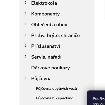
i
Elektrokola
e
Komponenty
Oblečení a obuv
Přilby, brýle, chrániče
Příslušenství
Servis, nářadí
Dárkové poukazy
Půjčovna
Půjčovna obytných vozů
Půjčovna bikepacking
Použív
analýze