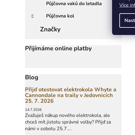
Půjčovna vaků do letadla
Více in
Půjčovna kol
Nast
Značky
Přijímáme online platby
Blog
Přijď otestovat elektrokola Whyte a
Cannondale na traily v Jedovnicích
25. 7. 2026
14.7.2026
Zvažuješ nákup nového elektrokola, ale
chceš mít jistotu správné volby? Přijď za
námi v sobotu 25.7....