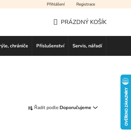
Přihlášení
Registrace
cení obchodu
Novinky
Obchodní podmínky
Podmínky ochra
PRÁZDNÝ KOŠÍK
NÁKUPNÍ
KOŠÍK
rýle, chrániče
Příslušenství
Servis, nářadí
Dárkové 
Ř
Řadit podle:
Doporučujeme
a
z
e