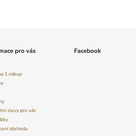
mace pro vás
Facebook
na 1.nákup
va
ny
tní slevy pro vás
átky
ení obchodu