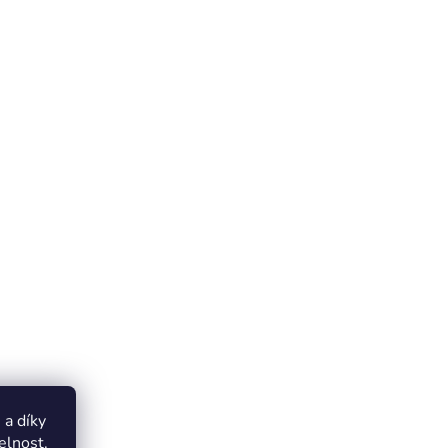
a díky
elnost.