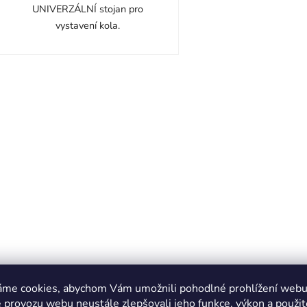
UNIVERZÁLNÍ stojan pro
vystavení kola.
O
v
l
á
d
a
c
í
p
r
v
k
y
v
ý
áme cookies, abychom Vám umožnili pohodlné prohlížení webu 
p
 provozu webu neustále zlepšovali jeho funkce, výkon a použit