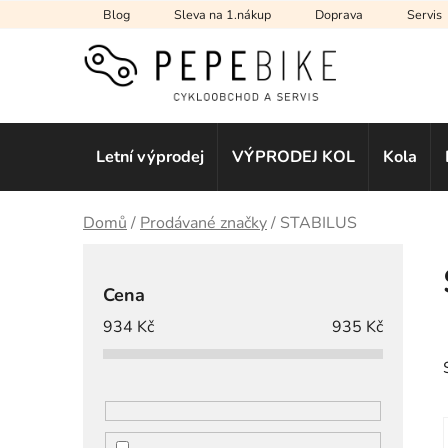
Přejít
Blog
Sleva na 1.nákup
Doprava
Servis
na
obsah
Letní výprodej
VÝPRODEJ KOL
Kola
Domů
/
Prodávané značky
/
STABILUS
P
o
Cena
s
934
Kč
935
Kč
t
r
a
n
n