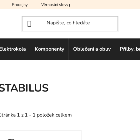
Prodejny
Věrnostní slevy pro vás
Na splátky
Hodno
Elektrokola
Komponenty
Oblečení a obuv
Přilby, b
STABILUS
Stránka
1
z
1
-
1
položek celkem
V