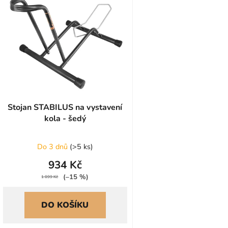
ý
p
s
p
r
o
d
u
Stojan STABILUS na vystavení
kola - šedý
k
t
ů
Do 3 dnů
(
>5 ks
)
934 Kč
(–15 %)
1 099 Kč
DO KOŠÍKU