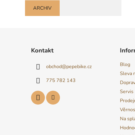
ARCHIV
Z
á
Kontakt
Infor
p
a
Blog
obchod
@
pepebike.cz
t
Sleva 
í
775 782 143
Dopra
Servis
Prodej
Věrnos
Na spl
Hodnoc