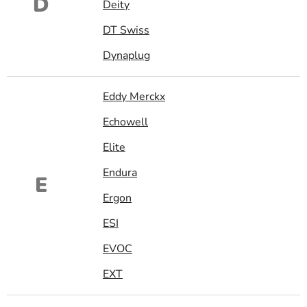
D
Deity
DT Swiss
Dynaplug
Eddy Merckx
Echowell
Elite
Endura
E
Ergon
ESI
EVOC
EXT