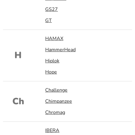
GS27
GT
HAMAX
HammerHead
H
Hiplok
Hope
Challenge
Ch
Chimpanzee
Chromag
IBERA