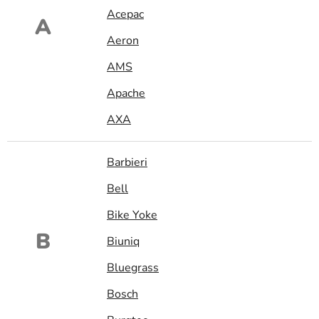
Acepac
A
Aeron
AMS
Apache
AXA
Barbieri
Bell
Bike Yoke
B
Biuniq
Bluegrass
Bosch