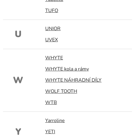
TUFO
UNIOR
U
UVEX
WHYTE
WHYTE kola a rámy
W
WHYTE NÁHRADNÍ DÍLY
WOLF TOOTH
WTB
Yarroline
Y
YETI