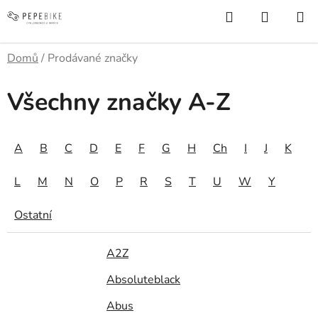
Přejít
Hledat
NÁKUP
na
KOŠÍK
obsah
Domů
/
Prodávané značky
Všechny značky A-Z
A
B
C
D
E
F
G
H
Ch
I
J
K
L
M
N
O
P
R
S
T
U
W
Y
Ostatní
A2Z
Absoluteblack
Abus