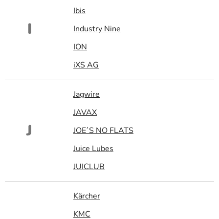
Ibis
I
Industry Nine
ION
iXS AG
Jagwire
JAVAX
J
JOE´S NO FLATS
Juice Lubes
JUICLUB
Kärcher
KMC