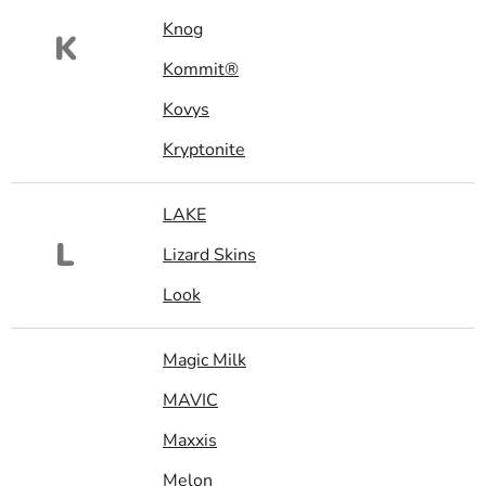
Knog
K
Kommit®
Kovys
Kryptonite
LAKE
L
Lizard Skins
Look
Magic Milk
MAVIC
Maxxis
Melon