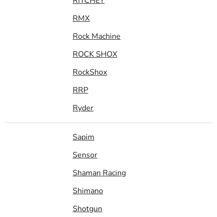
RITCHEY
RMX
Rock Machine
ROCK SHOX
RockShox
RRP
Ryder
Sapim
Sensor
Shaman Racing
Shimano
Shotgun