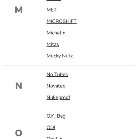
M
MET
MICROSHIFT
Michelin
Mitas
Mucky Nutz
No Tubes
N
Novatec
Nukeproof
O.K. Bag
ODI
O
OneUp