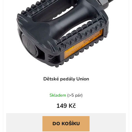
s
r
p
o
r
d
o
u
d
k
u
t
k
ů
t
ů
Dětské pedály Union
Skladem
(
>5 pár
)
149 Kč
DO KOŠÍKU