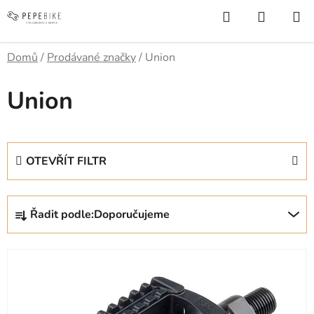
Přejít
Hledat
NÁKUP
na
KOŠÍK
obsah
Domů
/
Prodávané značky
/
Union
Union
OTEVŘÍT FILTR
Ř
Řadit podle:
Doporučujeme
a
z
V
e
ý
n
p
í
i
p