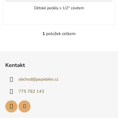
Dětské pedály s 1/2" závitem
1
položek celkem
O
v
l
á
Z
d
á
Kontakt
a
p
c
a
í
obchod
@
pepebike.cz
t
p
í
r
775 782 143
v
k
y
v
ý