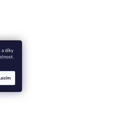
a díky
elnost.
lasím