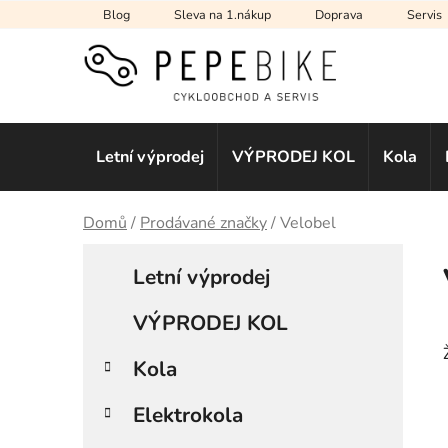
Přejít
Blog
Sleva na 1.nákup
Doprava
Servis
na
obsah
Letní výprodej
VÝPRODEJ KOL
Kola
Domů
/
Prodávané značky
/
Velobel
P
K
Přeskočit
a
Letní výprodej
kategorie
o
t
s
e
VÝPRODEJ KOL
t
g
r
o
Kola
a
r
i
n
Elektrokola
e
n