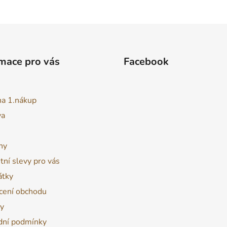
mace pro vás
Facebook
na 1.nákup
va
ny
tní slevy pro vás
átky
ení obchodu
y
ní podmínky