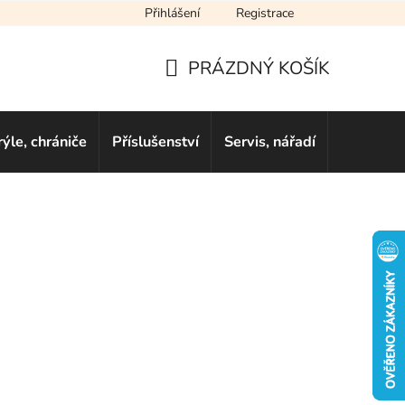
Přihlášení
Registrace
cení obchodu
Novinky
Obchodní podmínky
Podmínky ochra
PRÁZDNÝ KOŠÍK
NÁKUPNÍ
KOŠÍK
rýle, chrániče
Příslušenství
Servis, nářadí
Dárkové 