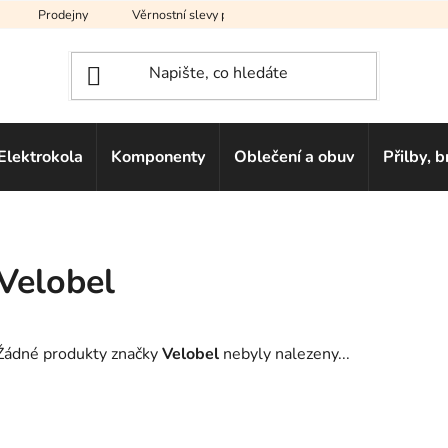
Prodejny
Věrnostní slevy pro vás
Na splátky
Hodno
Elektrokola
Komponenty
Oblečení a obuv
Přilby, b
Velobel
Žádné produkty značky
Velobel
nebyly nalezeny...