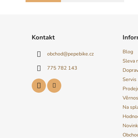
Z
á
Kontakt
Infor
p
a
Blog
obchod
@
pepebike.cz
t
Sleva 
í
775 782 143
Dopra
Servis
Prodej
Věrnos
Na spl
Hodnoc
Novink
Obchod