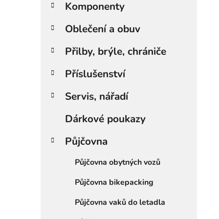
Komponenty
í
p
Oblečení a obuv
a
n
Přilby, brýle, chrániče
e
l
Příslušenství
Servis, nářadí
Dárkové poukazy
Půjčovna
Půjčovna obytných vozů
Půjčovna bikepacking
Půjčovna vaků do letadla