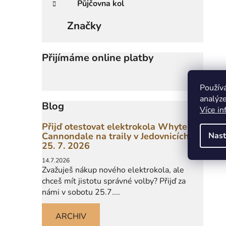
Půjčovna kol
Značky
Přijímáme online platby
Použív
analýze
Blog
Více in
Přijď otestovat elektrokola Whyte a
Nast
Cannondale na traily v Jedovnicích
25. 7. 2026
14.7.2026
Zvažuješ nákup nového elektrokola, ale
chceš mít jistotu správné volby? Přijď za
námi v sobotu 25.7....
ARCHIV