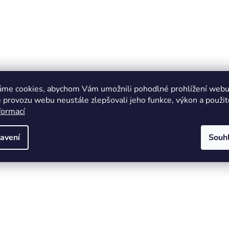
áme cookies, abychom Vám umožnili pohodlné prohlížení webu 
 provozu webu neustále zlepšovali jeho funkce, výkon a použit
formací
avení
Souh