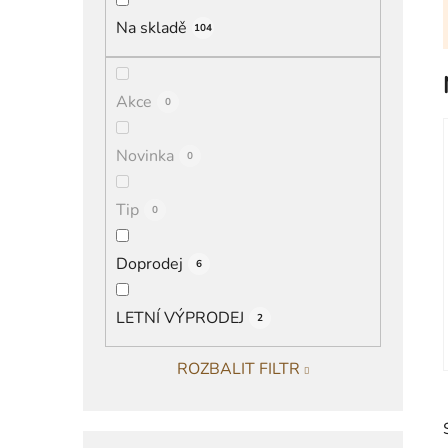
í
Na skladě
104
p
a
n
Akce
0
e
l
Novinka
0
Tip
0
Doprodej
6
LETNÍ VÝPRODEJ
2
ROZBALIT FILTR
K
Přeskočit