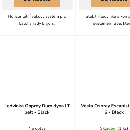
z
5
Horizontální vakový systém pro
Stabilní ledvinka s kom
hvězdič
batohy řady Ergon...
systémem Boa, která
Ledvinka Osprey Duro dyna LT
Vesta Osprey Escapist 
belt - Black
6 - Black
Na dotaz
Skladem
(
1 ks
)