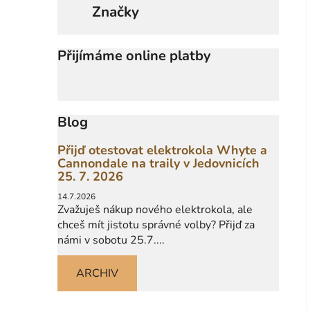
Značky
Přijímáme online platby
Blog
Přijď otestovat elektrokola Whyte a
Cannondale na traily v Jedovnicích
25. 7. 2026
14.7.2026
Zvažuješ nákup nového elektrokola, ale
chceš mít jistotu správné volby? Přijď za
námi v sobotu 25.7....
ARCHIV