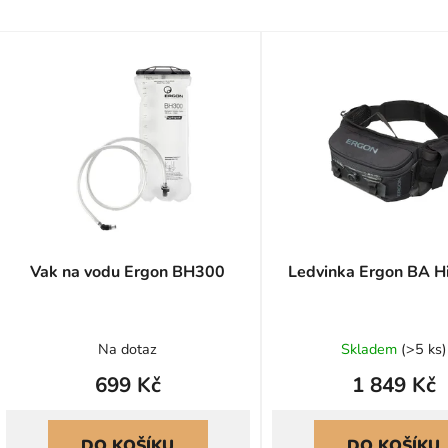
V
ý
p
s
p
r
o
d
u
Vak na vodu Ergon BH300
Ledvinka Ergon BA H
k
t
Průměr
ů
Na dotaz
Skladem
(
>5 ks
)
hodnoc
699 Kč
1 849 Kč
produk
je
0,0
DO KOŠÍKU
DO KOŠÍKU