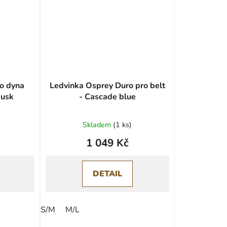
o dyna
Ledvinka Osprey Duro pro belt
dusk
- Cascade blue
Skladem
(
1 ks
)
1 049 Kč
DETAIL
S/M
M/L