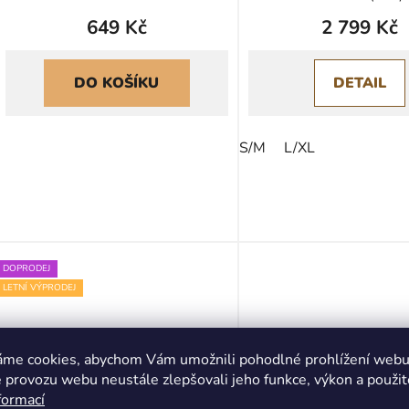
649 Kč
2 799 Kč
DO KOŠÍKU
DETAIL
S/M
L/XL
DOPRODEJ
LETNÍ VÝPRODEJ
áme cookies, abychom Vám umožnili pohodlné prohlížení webu 
 provozu webu neustále zlepšovali jeho funkce, výkon a použit
formací