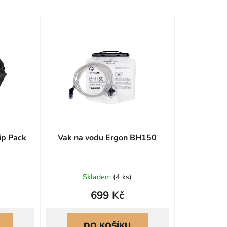
z
e
n
í
p
r
o
d
u
k
ip Pack
Vak na vodu Ergon BH150
t
ů
né
Skladem
(
4 ks
)
ení
699 Kč
tu
DO KOŠÍKU