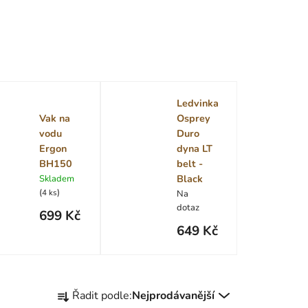
Ledvinka
Vak na
Osprey
vodu
Duro
Ergon
dyna LT
BH150
belt -
Black
Skladem
(
)
4 ks
Na
dotaz
699 Kč
649 Kč
Ř
Řadit podle:
Nejprodávanější
a