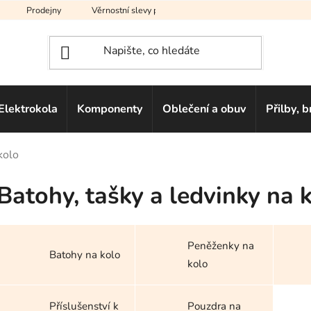
Prodejny
Věrnostní slevy pro vás
Na splátky
Hodno
Elektrokola
Komponenty
Oblečení a obuv
Přilby, b
kolo
Batohy, tašky a ledvinky na 
Peněženky na
Batohy na kolo
kolo
Příslušenství k
Pouzdra na