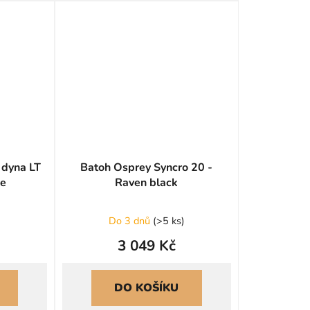
 dyna LT
Batoh Osprey Syncro 20 -
ue
Raven black
Do 3 dnů
(
>5 ks
)
3 049 Kč
DO KOŠÍKU