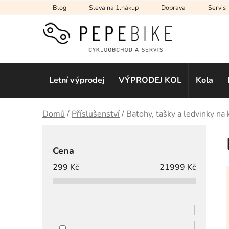
Přejít
Blog
Sleva na 1.nákup
Doprava
Servis
na
obsah
Letní výprodej
VÝPRODEJ KOL
Kola
Domů
/
Příslušenství
/
Batohy, tašky a ledvinky na 
P
o
Cena
s
299
Kč
21999
Kč
t
r
a
n
n