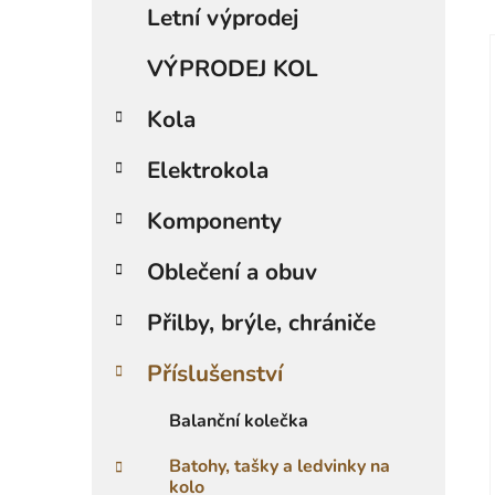
a
Letní výprodej
kategorie
t
e
VÝPRODEJ KOL
g
o
Kola
i
r
i
Elektrokola
e
Komponenty
Oblečení a obuv
Přilby, brýle, chrániče
Příslušenství
Balanční kolečka
Batohy, tašky a ledvinky na
kolo