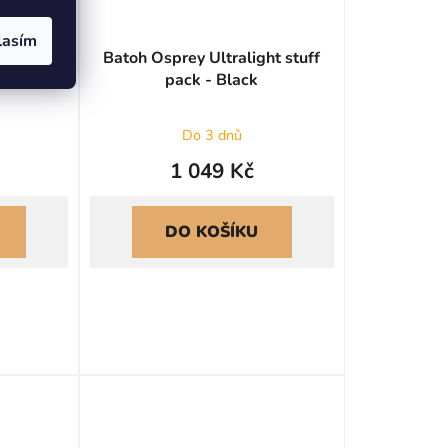
lasím
ht stuff
Batoh Osprey Ultralight stuff
 blue
pack - Black
Do 3 dnů
1 049 Kč
DO KOŠÍKU