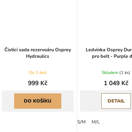
Čistící sada rezervoáru Osprey
Ledvinka Osprey Dur
Hydraulics
pro belt - Purple 
Do 3 dnů
Skladem
(
1 ks
)
999 Kč
1 049 Kč
DO KOŠÍKU
DETAIL
S/M
M/L