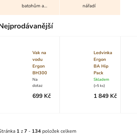
batohům a
nářadí
taškám
Nejprodávanější
Vak na
Ledvinka
vodu
Ergon
Ergon
BA Hip
BH300
Pack
Na
Skladem
dotaz
(
)
>5 ks
699 Kč
1 849 Kč
Stránka
1
z
7
-
134
položek celkem