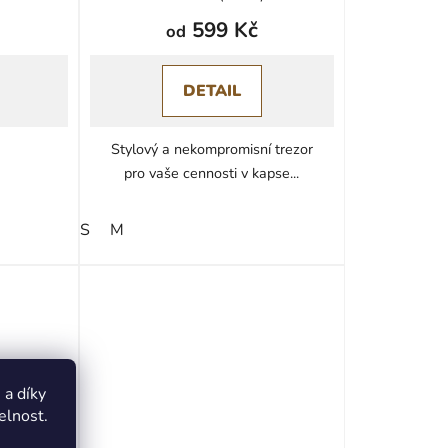
599 Kč
od
DETAIL
Stylový a nekompromisní trezor
pro vaše cennosti v kapse...
S
M
a díky
elnost.