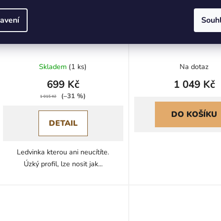
avení
Souh
Ledvinka ACEPAC ONYX 2
Batoh Osprey Ultralig
MKIII - Šedá
pack - Waterfront
Skladem
(
1 ks
)
Na dotaz
699 Kč
1 049 Kč
(–31 %)
1 015 Kč
DO KOŠÍKU
DETAIL
Ledvinka kterou ani neucítíte.
Úzký profil, lze nosit jak...