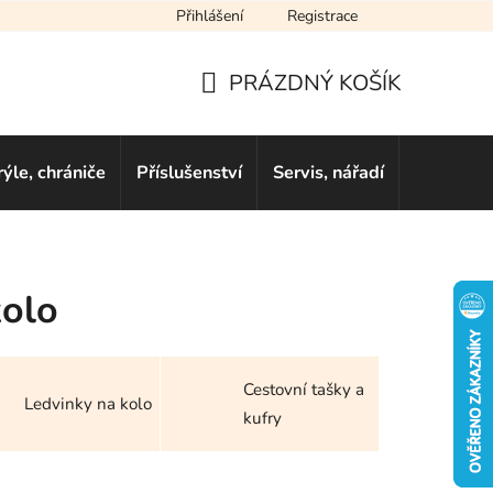
Přihlášení
Registrace
cení obchodu
Novinky
Obchodní podmínky
Podmínky ochra
PRÁZDNÝ KOŠÍK
NÁKUPNÍ
KOŠÍK
rýle, chrániče
Příslušenství
Servis, nářadí
Dárkové 
kolo
Cestovní tašky a
Ledvinky na kolo
kufry