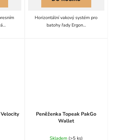
presním
Horizontální vakový systém pro
ek.
...
batohy řady Ergon...
Velocity
Peněženka Topeak PakGo
Wallet
Skladem
(
>5 ks
)