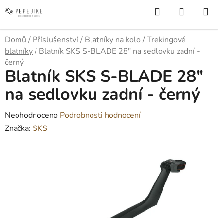
Přejít
Hledat
NÁKUP
na
KOŠÍK
obsah
Domů
/
Příslušenství
/
Blatníky na kolo
/
Trekingové
blatníky
/
Blatník SKS S-BLADE 28" na sedlovku zadní -
černý
Blatník SKS S-BLADE 28"
na sedlovku zadní - černý
Průměrné
Neohodnoceno
Podrobnosti hodnocení
hodnocení
Značka:
SKS
produktu
je
0,0
z
5
hvězdiček.