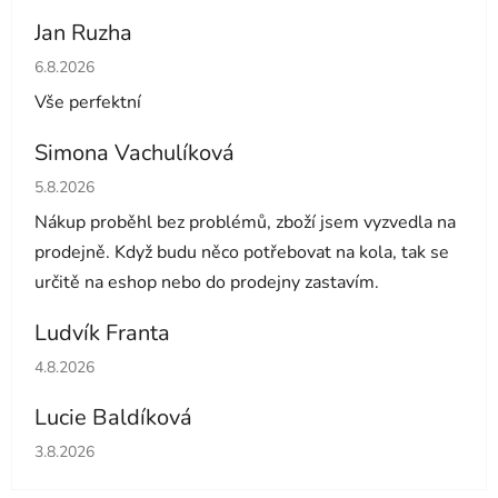
Jan Ruzha
Hodnocení obchodu je 5 z 5 hvězdiček.
6.8.2026
Vše perfektní
Simona Vachulíková
Hodnocení obchodu je 5 z 5 hvězdiček.
5.8.2026
Nákup proběhl bez problémů, zboží jsem vyzvedla na
prodejně. Když budu něco potřebovat na kola, tak se
určitě na eshop nebo do prodejny zastavím.
Ludvík Franta
Hodnocení obchodu je 5 z 5 hvězdiček.
4.8.2026
Lucie Baldíková
Hodnocení obchodu je 5 z 5 hvězdiček.
3.8.2026