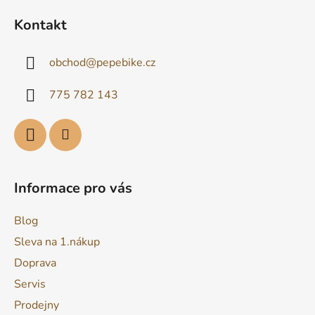
á
Kontakt
p
a
obchod
@
pepebike.cz
t
í
775 782 143
Informace pro vás
Blog
Sleva na 1.nákup
Doprava
Servis
Prodejny