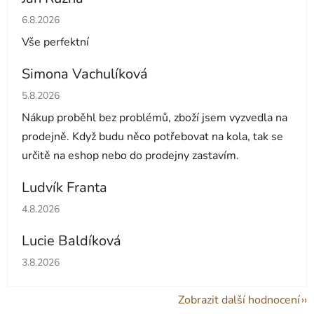
Hodnocení obchodu je 5 z 5 hvězdiček.
6.8.2026
Vše perfektní
Simona Vachulíková
Hodnocení obchodu je 5 z 5 hvězdiček.
5.8.2026
Nákup proběhl bez problémů, zboží jsem vyzvedla na
prodejně. Když budu něco potřebovat na kola, tak se
určitě na eshop nebo do prodejny zastavím.
Ludvík Franta
Hodnocení obchodu je 5 z 5 hvězdiček.
4.8.2026
Lucie Baldíková
Hodnocení obchodu je 5 z 5 hvězdiček.
3.8.2026
Zobrazit další hodnocení