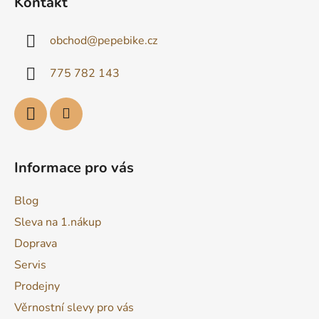
Kontakt
p
a
obchod
@
pepebike.cz
t
í
775 782 143
Informace pro vás
Blog
Sleva na 1.nákup
Doprava
Servis
Prodejny
Věrnostní slevy pro vás