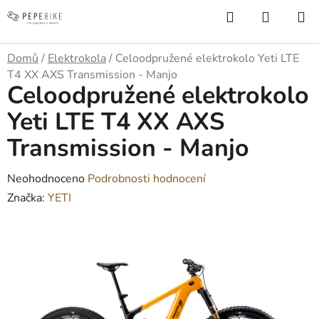
Přejít
Hledat
NÁKUP
na
KOŠÍK
obsah
Domů
/
Elektrokola
/
Celoodpružené elektrokolo Yeti LTE
T4 XX AXS Transmission - Manjo
Celoodpružené elektrokolo
Yeti LTE T4 XX AXS
Transmission - Manjo
Průměrné
Neohodnoceno
Podrobnosti hodnocení
hodnocení
Značka:
YETI
produktu
je
0,0
z
5
hvězdiček.