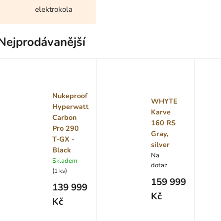
elektrokola
Nejprodávanější
Nukeproof
WHYTE
Hyperwatt
Karve
Carbon
160 RS
Pro 290
Gray,
T-GX -
silver
Black
Na
Skladem
dotaz
(
)
1 ks
159 999
139 999
Kč
Kč