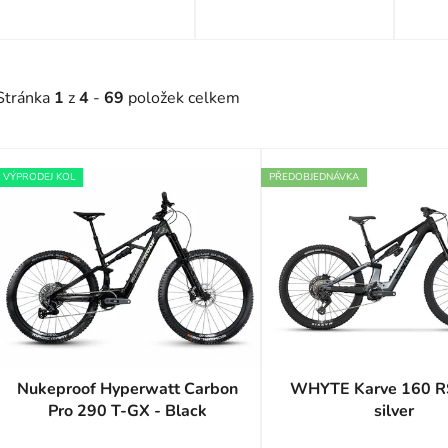
Stránka
1
z
4
-
69
položek celkem
V
ý
VÝPRODEJ KOL
PŘEDOBJEDNÁVKA
p
s
p
r
o
d
u
Nukeproof Hyperwatt Carbon
WHYTE Karve 160 RS
Pro 290 T-GX - Black
silver
k
t