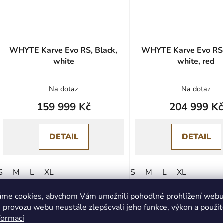
WHYTE Karve Evo RS, Black,
WHYTE Karve Evo RSX
white
white, red
Na dotaz
Na dotaz
159 999 Kč
204 999 Kč
DETAIL
DETAIL
S
M
L
XL
S
M
L
XL
áme cookies, abychom Vám umožnili pohodlné prohlížení webu 
PŘEDOBJEDNÁVKA
PŘEDOBJEDNÁVKA
 provozu webu neustále zlepšovali jeho funkce, výkon a použit
formací