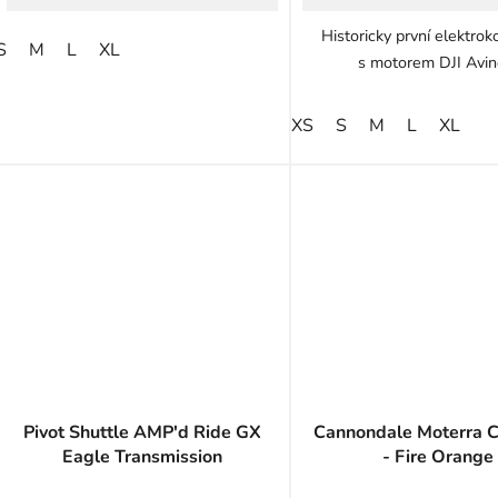
Historicky první elektrok
S
M
L
XL
s motorem DJI Avin
XS
S
M
L
XL
Pivot Shuttle AMP'd Ride GX
Cannondale Moterra C
Eagle Transmission
- Fire Orange