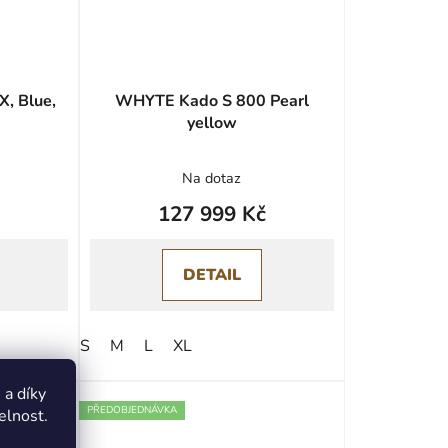
, Blue,
WHYTE Kado S 800 Pearl
yellow
Na dotaz
127 999 Kč
DETAIL
S
M
L
XL
a díky
PŘEDOBJEDNÁVKA
elnost.