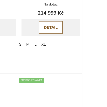
Na dotaz
214 999 Kč
DETAIL
S
M
L
XL
PŘEDOBJEDNÁVKA