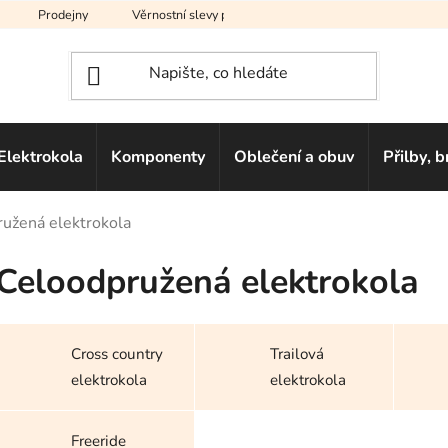
Prodejny
Věrnostní slevy pro vás
Na splátky
Hodno
Elektrokola
Komponenty
Oblečení a obuv
Přilby, b
užená elektrokola
Celoodpružená elektrokola
Cross country
Trailová
elektrokola
elektrokola
Freeride