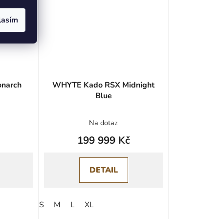
lasím
narch
WHYTE Kado RSX Midnight
Blue
Na dotaz
199 999 Kč
DETAIL
S
M
L
XL