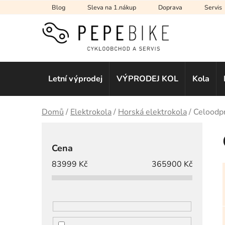
Přejít
Blog
Sleva na 1.nákup
Doprava
Servis
na
obsah
Letní výprodej
VÝPRODEJ KOL
Kola
Domů
/
Elektrokola
/
Horská elektrokola
/
Celoodpr
P
o
Cena
s
83999
Kč
365900
Kč
t
r
a
n
n