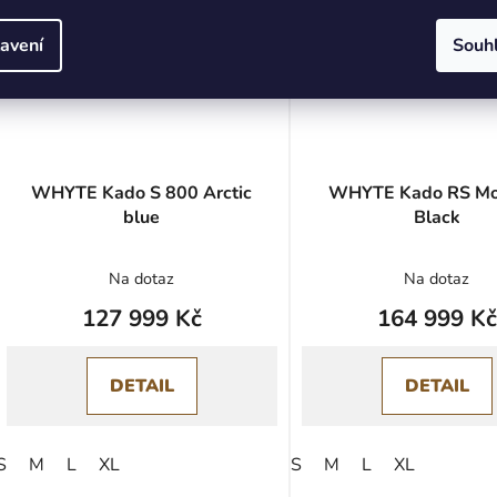
avení
Souh
WHYTE Kado S 800 Arctic
WHYTE Kado RS Mo
blue
Black
Na dotaz
Na dotaz
127 999 Kč
164 999 Kč
DETAIL
DETAIL
S
M
L
XL
S
M
L
XL