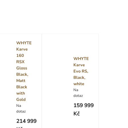
WHYTE
Karve
160
WHYTE
RSX
Karve
Gloss
Evo RS,
Black,
Black,
Matt
white
Black
Na
with
dotaz
Gold
159 999
Na
dotaz
Kč
214 999