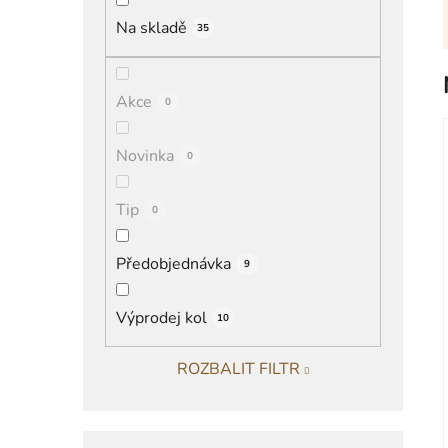
í
Na skladě
35
p
a
n
Akce
0
e
l
Novinka
0
Tip
0
Předobjednávka
9
Výprodej kol
10
ROZBALIT FILTR
K
Přeskočit