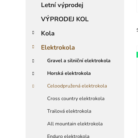
a
Letní výprodej
kategorie
t
e
VÝPRODEJ KOL
g
o
Kola
r
i
Elektrokola
e
Gravel a silniční elektrokola
i
Horská elektrokola
Celoodpružená elektrokola
Cross country elektrokola
Trailová elektrokola
All mountain elektrokola
Enduro elektrokola