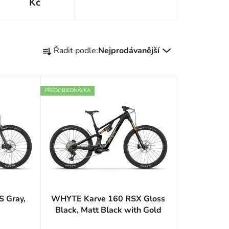
Kč
Ř
Řadit podle:
Nejprodávanější
a
z
e
PŘEDOBJEDNÁVKA
n
í
p
r
o
d
u
k
 Gray,
WHYTE Karve 160 RSX Gloss
t
Black, Matt Black with Gold
ů