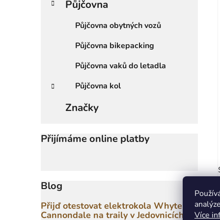
Půjčovna
Půjčovna obytných vozů
Půjčovna bikepacking
Půjčovna vaků do letadla
Půjčovna kol
Značky
Přijímáme online platby
Blog
Použív
analýze
Přijď otestovat elektrokola Whyte a
Cannondale na traily v Jedovnicích
Více in