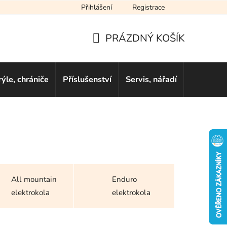
Přihlášení
Registrace
cení obchodu
Novinky
Obchodní podmínky
Podmínky ochra
PRÁZDNÝ KOŠÍK
NÁKUPNÍ
KOŠÍK
rýle, chrániče
Příslušenství
Servis, nářadí
Dárkové 
All mountain
Enduro
elektrokola
elektrokola