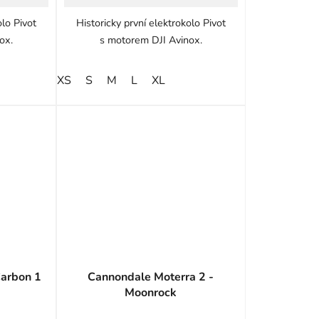
olo Pivot
Historicky první elektrokolo Pivot
ox.
s motorem DJI Avinox.
XS
S
M
L
XL
arbon 1
Cannondale Moterra 2 -
Moonrock