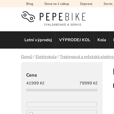
Přejít
Blog
Sleva na 1.nákup
Doprava
Servis
na
obsah
Letní výprodej
VÝPRODEJ KOL
Kola
Domů
/
Elektrokola
/
Trekingová a městská elektro
P
o
Cena
s
41999
Kč
79999
Kč
t
r
a
n
n