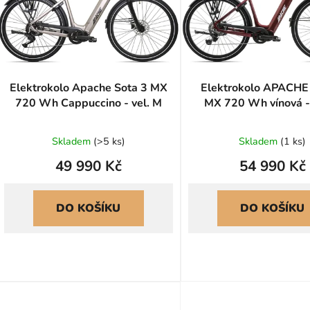
s
p
r
o
d
u
Elektrokolo Apache Sota 3 MX
Elektrokolo APACHE
720 Wh Cappuccino - vel. M
MX 720 Wh vínová - 
k
t
ů
Skladem
(
>5 ks
)
Skladem
(
1 ks
)
49 990 Kč
54 990 Kč
DO KOŠÍKU
DO KOŠÍKU