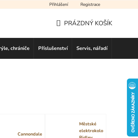
Přihlášení
Registrace
cení obchodu
Novinky
Obchodní podmínky
Podmínky ochra
PRÁZDNÝ KOŠÍK
NÁKUPNÍ
KOŠÍK
rýle, chrániče
Příslušenství
Servis, nářadí
Dárkové 
Městské
elektrokolo
Cannondale
Ridley