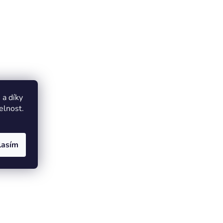
a díky
elnost.
lasím