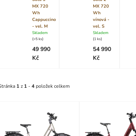
MX 720
MX 720
Wh
Wh
Cappuccino
vínová -
- vel. M
vel. S
Skladem
Skladem
(
)
(
)
>5 ks
1 ks
49 990
54 990
Kč
Kč
Stránka
1
z
1
-
4
položek celkem
V
ý
p