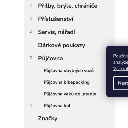
Přilby, brýle, chrániče
Příslušenství
Servis, nářadí
Dárkové poukazy
Použív
Půjčovna
analýze
Více in
Půjčovna obytných vozů
Půjčovna bikepacking
Nast
Půjčovna vaků do letadla
Půjčovna kol
Značky