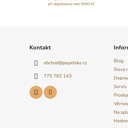
při objednávce nad 5000 Kč
Z
á
Kontakt
Infor
p
a
Blog
obchod
@
pepebike.cz
t
Sleva 
í
775 782 143
Dopra
Servis
Prodej
Věrnos
Na spl
Hodnoc