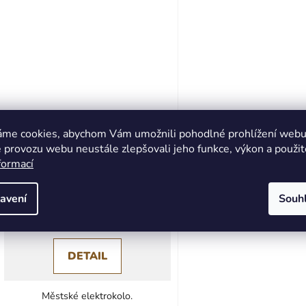
áme cookies, abychom Vám umožnili pohodlné prohlížení webu 
Městské elektrokolo Ridley
 provozu webu neustále zlepšovali jeho funkce, výkon a použit
Urbx Mixte Gates 1 - vel. S
formací
Skladem
(
1 ks
)
avení
Souh
41 999 Kč
DETAIL
Městské elektrokolo.