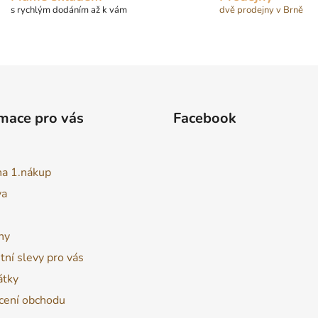
i
s rychlým dodáním až k vám
dvě prodejny v Brně
s
u
mace pro vás
Facebook
na 1.nákup
va
ny
tní slevy pro vás
átky
ení obchodu