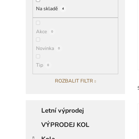
í
Na skladě
4
p
a
n
Akce
0
e
l
Novinka
0
Tip
0
ROZBALIT FILTR
K
Přeskočit
a
Letní výprodej
kategorie
t
e
VÝPRODEJ KOL
g
i
o
Kola