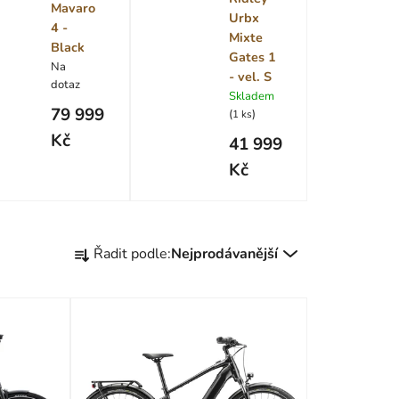
Mavaro
Urbx
4 -
Mixte
Black
Gates 1
Na
- vel. S
dotaz
Skladem
79 999
(
)
1 ks
Kč
41 999
Kč
Ř
Řadit podle:
Nejprodávanější
a
z
e
n
í
p