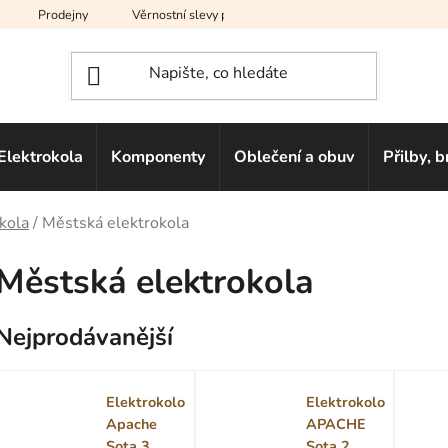
Prodejny
Věrnostní slevy pro vás
Na splátky
Hodno
Elektrokola
Komponenty
Oblečení a obuv
Přilby, b
kola
/
Městská elektrokola
Městská elektrokola
Nejprodávanější
Elektrokolo
Elektrokolo
Apache
APACHE
Sota 3
Sota 2