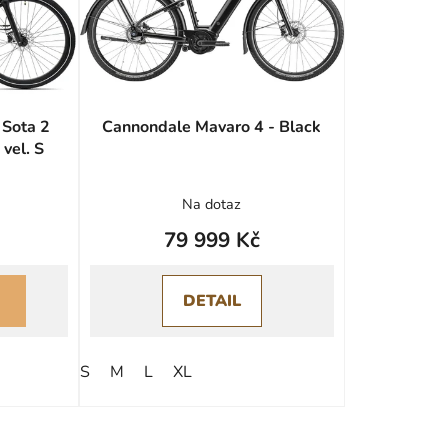
r
o
d
u
k
 Sota 2
Cannondale Mavaro 4 - Black
t
vel. S
ů
Na dotaz
79 999 Kč
DETAIL
S
M
L
XL