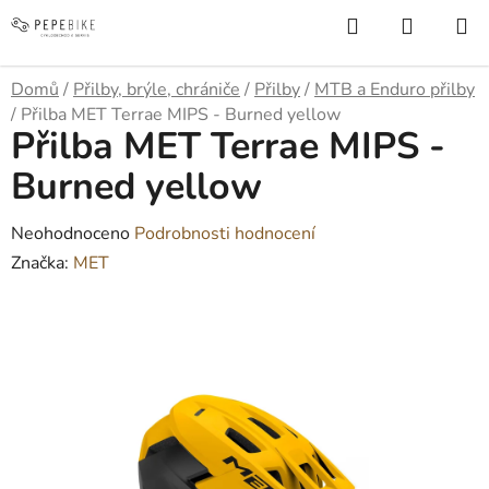
Přejít
Hledat
NÁKUP
na
KOŠÍK
obsah
Domů
/
Přilby, brýle, chrániče
/
Přilby
/
MTB a Enduro přilby
/
Přilba MET Terrae MIPS - Burned yellow
Přilba MET Terrae MIPS -
Burned yellow
Průměrné
Neohodnoceno
Podrobnosti hodnocení
hodnocení
Značka:
MET
produktu
je
0,0
z
5
hvězdiček.