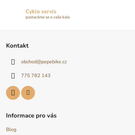
Cyklo servis
postaráme se o vaše kolo
Z
á
Kontakt
p
a
obchod
@
pepebike.cz
t
í
775 782 143
Informace pro vás
Blog