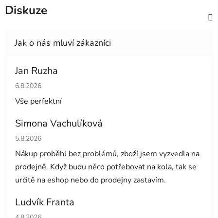
Diskuze
Jan Ruzha
Hodnocení obchodu je 5 z 5 hvězdiček.
6.8.2026
Vše perfektní
Simona Vachulíková
Hodnocení obchodu je 5 z 5 hvězdiček.
5.8.2026
Nákup proběhl bez problémů, zboží jsem vyzvedla na
prodejně. Když budu něco potřebovat na kola, tak se
určitě na eshop nebo do prodejny zastavím.
Ludvík Franta
Hodnocení obchodu je 5 z 5 hvězdiček.
4.8.2026