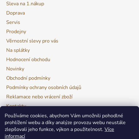
Sleva na 1.nákup
Doprava
Servis
Prodejny
Věrnostní slevy pro vás
Na splátky
Hodnocení obchodu
Novinky
Obchodní podmínky
Podmínky ochrany osobních údajů
Reklamace nebo vrácení zboží
Kontakty
Moje objednávka
Používáme cookies, abychom Vám umožnili pohodlné
prohlížení webu a díky analýze provozu webu neustále
zlepšovali jeho funkce, výkon a použitelnost.
Více
Facebook
informací