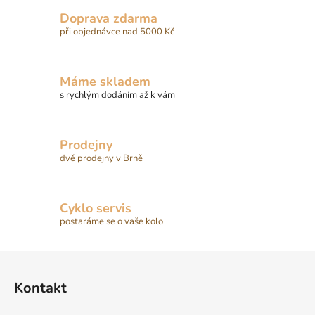
Doprava zdarma
při objednávce nad 5000 Kč
Máme skladem
s rychlým dodáním až k vám
Prodejny
dvě prodejny v Brně
Cyklo servis
postaráme se o vaše kolo
Z
á
Kontakt
p
a