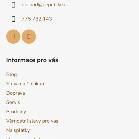
obchod
@
pepebike.cz
t
í
775 782 143
Informace pro vás
Blog
Sleva na 1.nákup
Doprava
Servis
Prodejny
Věrnostní slevy pro vás
Na splátky