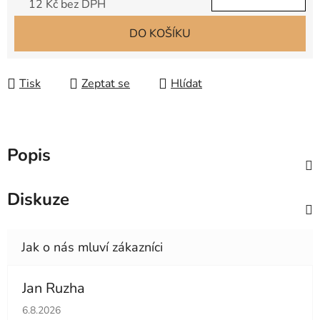
12 Kč bez DPH
Měrná cena:
DO KOŠÍKU
Tisk
Zeptat se
Hlídat
Popis
Diskuze
Jan Ruzha
Hodnocení obchodu je 5 z 5 hvězdiček.
6.8.2026