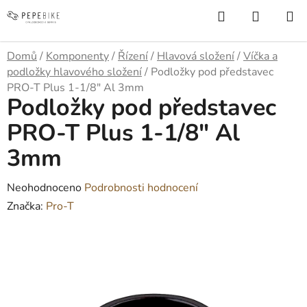
Přejít
Hledat
NÁKUP
na
KOŠÍK
obsah
Domů
/
Komponenty
/
Řízení
/
Hlavová složení
/
Víčka a
podložky hlavového složení
/
Podložky pod představec
PRO-T Plus 1-1/8" Al 3mm
Podložky pod představec
PRO-T Plus 1-1/8" Al
3mm
Průměrné
Neohodnoceno
Podrobnosti hodnocení
hodnocení
Značka:
Pro-T
produktu
je
0,0
z
5