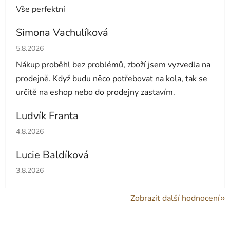
Vše perfektní
Simona Vachulíková
Hodnocení obchodu je 5 z 5 hvězdiček.
5.8.2026
Nákup proběhl bez problémů, zboží jsem vyzvedla na
prodejně. Když budu něco potřebovat na kola, tak se
určitě na eshop nebo do prodejny zastavím.
Ludvík Franta
Hodnocení obchodu je 5 z 5 hvězdiček.
4.8.2026
Lucie Baldíková
Hodnocení obchodu je 5 z 5 hvězdiček.
3.8.2026
Zobrazit další hodnocení