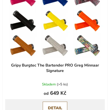
Gripy Burgtec The Bartender PRO Greg Minnaar
Signature
Průměrné
Skladem
(
>5 ks
)
hodnocení
649 Kč
od
produktu
je
0,0
DETAIL