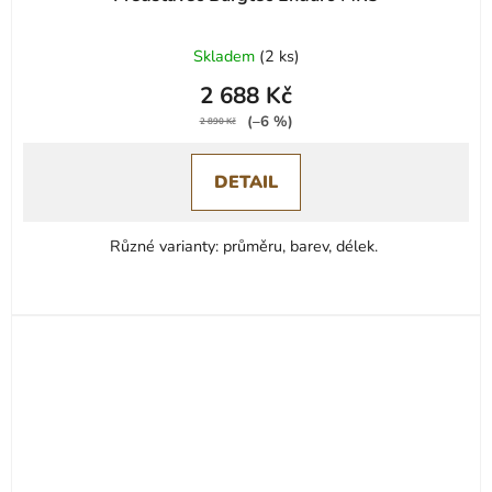
Průměrné
Skladem
(
2 ks
)
hodnocení
2 688 Kč
produktu
(–6 %)
je
2 890 Kč
5,0
DETAIL
z
5
hvězdiček.
Různé varianty: průměru, barev, délek.