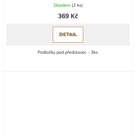
Průměrné
Skladem
(
2 ks
)
hodnocení
369 Kč
produktu
je
5,0
DETAIL
z
5
Podložky pod představec - 3ks.
hvězdiček.