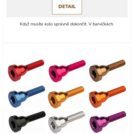
DETAIL
z
5
hvězdiček.
Když musíte kolo správně dokončit. V barvičkách.