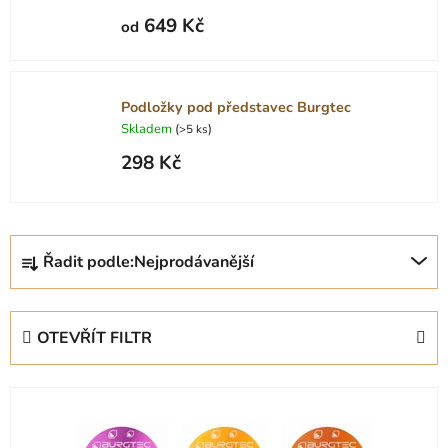
649 Kč
od
Podložky pod představec Burgtec
Skladem
(
)
>5 ks
298 Kč
Ř
Řadit podle:
Nejprodávanější
a
z
e
OTEVŘÍT FILTR
n
í
V
p
ý
r