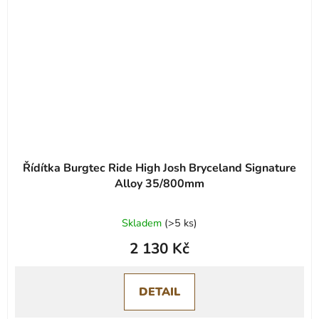
Řídítka Burgtec Ride High Josh Bryceland Signature
Alloy 35/800mm
Průměrné
Skladem
(
>5 ks
)
hodnocení
2 130 Kč
produktu
je
0,0
DETAIL
z