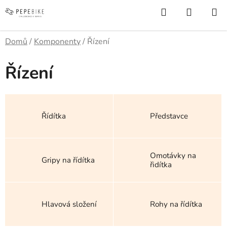
Přejít
Hledat
NÁKUP
na
KOŠÍK
obsah
Domů
/
Komponenty
/
Řízení
Řízení
Řídítka
Představce
Omotávky na
Gripy na řídítka
řidítka
Hlavová složení
Rohy na řídítka