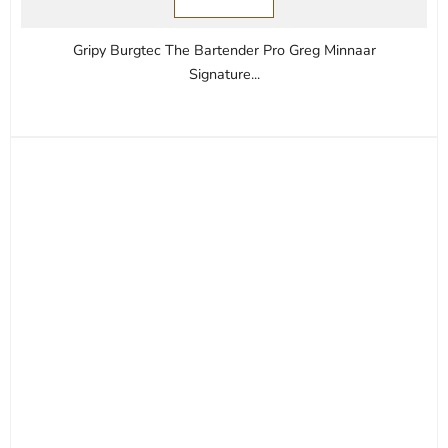
z
5
Gripy Burgtec The Bartender Pro Greg Minnaar
hvězdiček.
Signature...