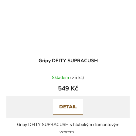
Gripy DEITY SUPRACUSH
Průměrné
Skladem
(
>5 ks
)
hodnocení
549 Kč
produktu
je
0,0
DETAIL
z
5
Gripy DEITY SUPRACUSH s hlubokým diamantovým
hvězdiček.
vzorem...