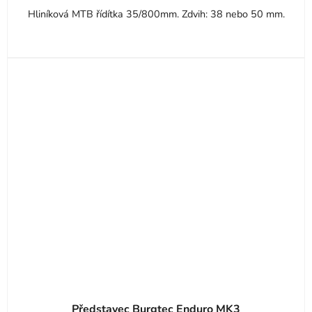
5
Hliníková MTB řídítka 35/800mm. Zdvih: 38 nebo 50 mm.
hvězdiček.
Představec Burgtec Enduro MK3