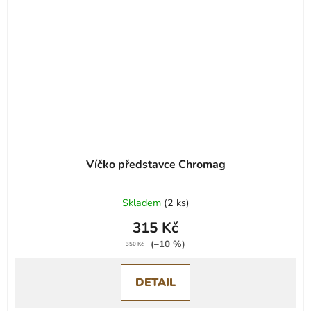
Víčko představce Chromag
Skladem
(
2 ks
)
315 Kč
(–10 %)
350 Kč
DETAIL