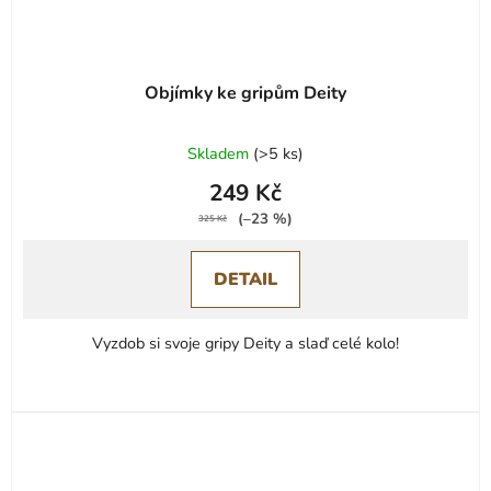
Objímky ke gripům Deity
Průměrné
Skladem
(
>5 ks
)
hodnocení
249 Kč
produktu
(–23 %)
je
325 Kč
0,0
DETAIL
z
5
hvězdiček.
Vyzdob si svoje gripy Deity a slaď celé kolo!