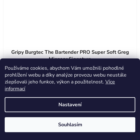
Gripy Burgtec The Bartender PRO Super Soft Greg
Minnaar Signature
Používáme cookies, abychom Vám umožnili pohodlné
prohlížení webu a díky analýze provozu webu neustále
Skladem
(
>5 ks
)
zlepšovali jeho funkce, výkon a použitelnost.
Více
649 Kč
informací
(–6 %)
695 Kč
Nastavení
DETAIL
Souhlasím
Gripy Burgtec Bartender Pro Super Soft Greg Minnaar...