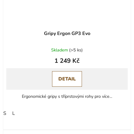
Gripy Ergon GP3 Evo
Skladem
(
>5 ks
)
1 249 Kč
DETAIL
Ergonomické gripy s tříprstovými rohy pro více...
S
L