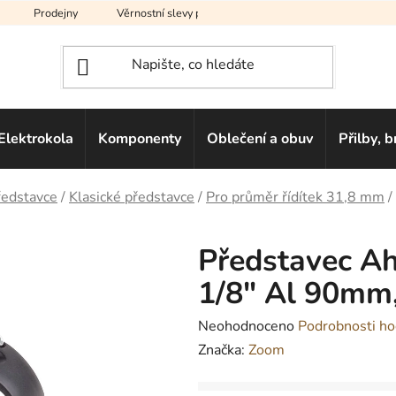
Prodejny
Věrnostní slevy pro vás
Na splátky
Hodno
Elektrokola
Komponenty
Oblečení a obuv
Přilby, b
edstavce
/
Klasické představce
/
Pro průměr řídítek 31,8 mm
/
Představec A
1/8" Al 90mm,
Průměrné
Neohodnoceno
Podrobnosti ho
hodnocení
Značka:
Zoom
produktu