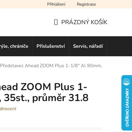
Přihlášení
Registrace
cení obchodu
Novinky
Obchodní podmínky
Podmínky ochra
PRÁZDNÝ KOŠÍK
NÁKUPNÍ
KOŠÍK
rýle, chrániče
Příslušenství
Servis, nářadí
Dárkové 
Představec Ahead ZOOM Plus 1-1/8" Al 90mm,
head ZOOM Plus 1-
 35st., průměr 31.8
dnocení