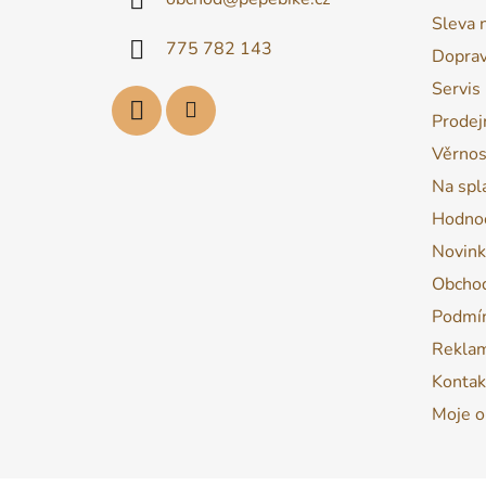
t
Sleva 
í
775 782 143
Dopra
Servis
Prodej
Věrnos
Na spl
Hodnoc
Novink
Obchod
Podmín
Reklam
Kontak
Moje o