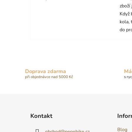
zboží
Když 
kola,
do pr
Doprava zdarma
Má
při objednávce nad 5000 Kč
s ry
Z
á
Kontakt
Infor
p
a
Blog
obchod
@
pepebike.cz