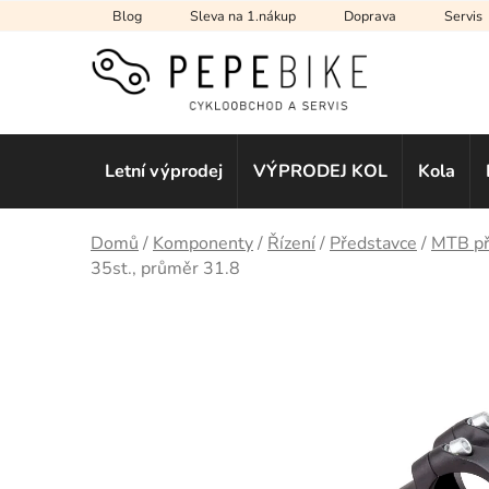
Přejít
Blog
Sleva na 1.nákup
Doprava
Servis
na
obsah
Letní výprodej
VÝPRODEJ KOL
Kola
Domů
/
Komponenty
/
Řízení
/
Představce
/
MTB př
35st., průměr 31.8