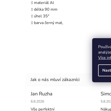
materiál Al
délka 90 mm
úhel 35°
barva černý mat,
Použív
analýze
Více in
Nast
Jan Ruzha
Simo
Hodnocení obchodu je 5 z 5 hvězdiček.
Hodno
6.8.2026
5.8.20
Vše perfektní
Nákup