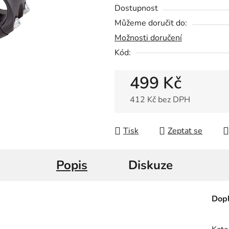
je
Dostupnost
0,0
Můžeme doručit do:
z
Možnosti doručení
5
Kód:
hvězdiček.
499 Kč
412 Kč bez DPH
Měrná cena:
Tisk
Zeptat se
Popis
Diskuze
Dopl