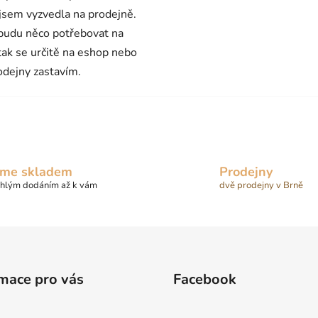
 jsem vyzvedla na prodejně.
budu něco potřebovat na
 tak se určitě na eshop nebo
odejny zastavím.
me skladem
Prodejny
chlým dodáním až k vám
dvě prodejny v Brně
mace pro vás
Facebook