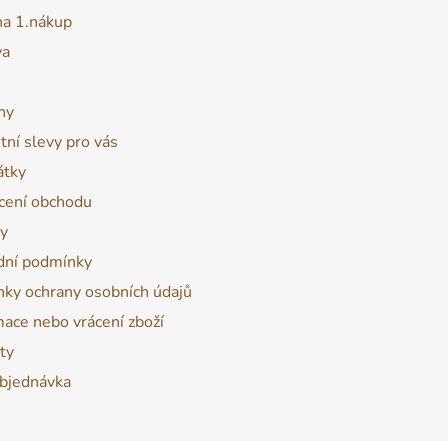
na 1.nákup
va
ny
tní slevy pro vás
átky
ení obchodu
y
ní podmínky
ky ochrany osobních údajů
ace nebo vrácení zboží
ty
bjednávka