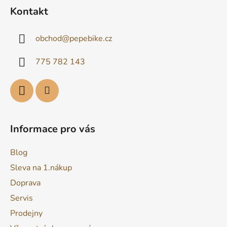
á
Kontakt
p
a
obchod
@
pepebike.cz
t
í
775 782 143
Informace pro vás
Blog
Sleva na 1.nákup
Doprava
Servis
Prodejny