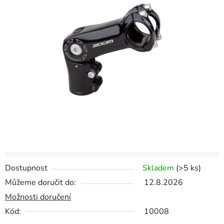
z
5
hvězdiček.
Dostupnost
Skladem
(
>5 ks
)
Můžeme doručit do:
12.8.2026
Možnosti doručení
Kód:
10008