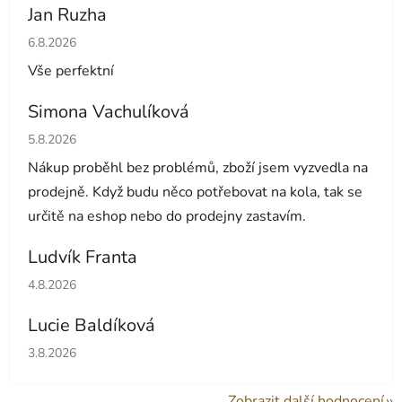
Jan Ruzha
Hodnocení obchodu je 5 z 5 hvězdiček.
6.8.2026
Vše perfektní
Simona Vachulíková
Hodnocení obchodu je 5 z 5 hvězdiček.
5.8.2026
Nákup proběhl bez problémů, zboží jsem vyzvedla na
prodejně. Když budu něco potřebovat na kola, tak se
určitě na eshop nebo do prodejny zastavím.
Ludvík Franta
Hodnocení obchodu je 5 z 5 hvězdiček.
4.8.2026
Lucie Baldíková
Hodnocení obchodu je 5 z 5 hvězdiček.
3.8.2026
Zobrazit další hodnocení