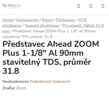
Přejít
Hledat
NÁKUP
na
KOŠÍK
obsah
Domů
/
Komponenty
/
Řízení
/
Představce
/
MTB
představce
/
Klasické představce
/
Pro průměr řídítek 31,8
mm
/
Představec Ahead ZOOM Plus 1-1/8" Al 90mm
stavitelný TDS, průměr 31.8
Představec Ahead ZOOM
Plus 1-1/8" Al 90mm
stavitelný TDS, průměr
31.8
Průměrné
Neohodnoceno
Podrobnosti hodnocení
hodnocení
Značka:
Zoom
produktu
je
0,0