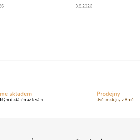
cení obchodu je 5 z 5 hvězdiček.
Hodnocení obchodu je 5 z 5 
26
3.8.2026
me skladem
Prodejny
chlým dodáním až k vám
dvě prodejny v Brně