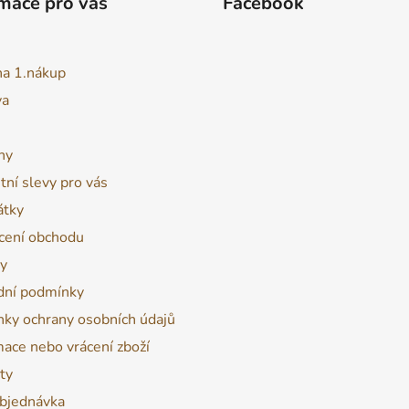
mace pro vás
Facebook
na 1.nákup
va
ny
tní slevy pro vás
átky
ení obchodu
y
ní podmínky
ky ochrany osobních údajů
ace nebo vrácení zboží
ty
bjednávka