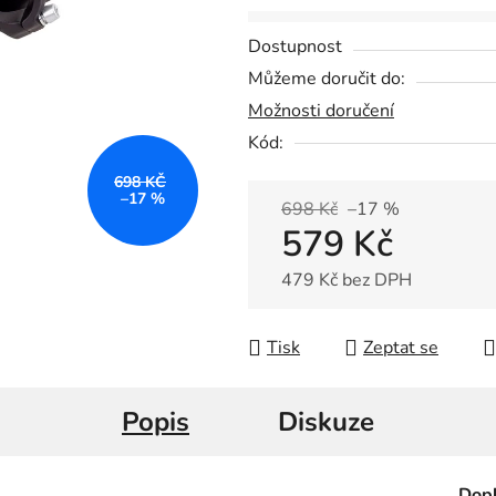
0,0
z
Dostupnost
5
Můžeme doručit do:
hvězdiček.
Možnosti doručení
Kód:
698 KČ
–17 %
698 Kč
–17 %
579 Kč
479 Kč bez DPH
Měrná cena:
Tisk
Zeptat se
Popis
Diskuze
Dopl