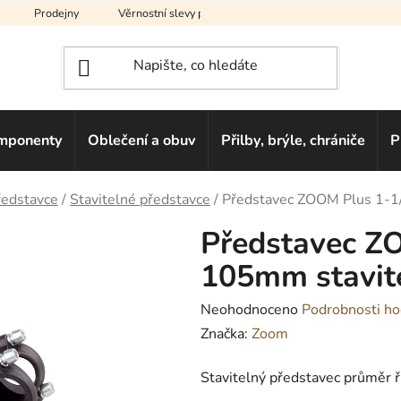
Prodejny
Věrnostní slevy pro vás
Na splátky
Hodno
mponenty
Oblečení a obuv
Přilby, brýle, chrániče
P
edstavce
/
Stavitelné představce
/
Představec ZOOM Plus 1-1
Představec Z
105mm stavit
Průměrné
Neohodnoceno
Podrobnosti ho
hodnocení
Značka:
Zoom
produktu
Stavitelný představec průměr
je