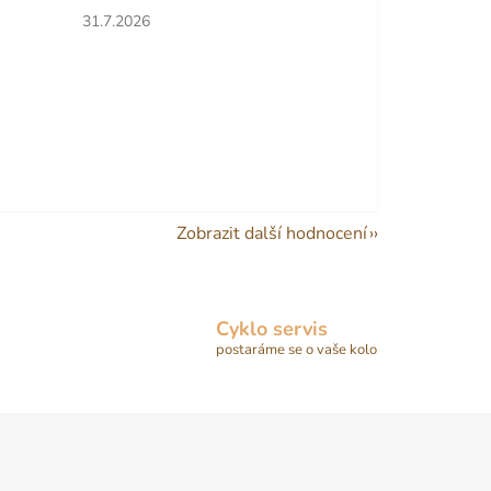
hvězdiček.
Hodnocení obchodu je 5 z 5 hvězdiček.
31.7.2026
Zobrazit další hodnocení
Cyklo servis
postaráme se o vaše kolo