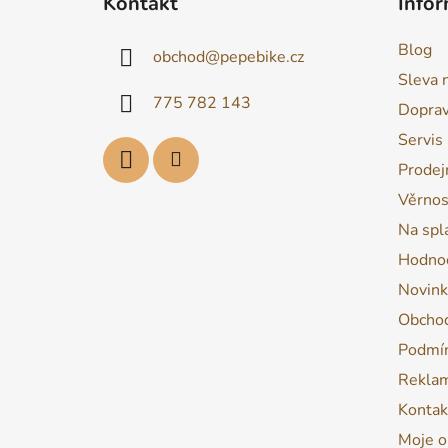
Kontakt
Infor
p
a
Blog
obchod
@
pepebike.cz
t
Sleva 
í
775 782 143
Dopra
Servis
Prodej
Věrnos
Na spl
Hodnoc
Novink
Obchod
Podmín
Reklam
Kontak
Moje o