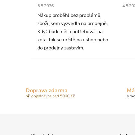
Hodnocení obchodu je 5 z 5 hvězdiček.
Hodno
5.8.2026
4.8.20
Nákup proběhl bez problémů,
zboží jsem vyzvedla na prodejně.
Když budu něco potřebovat na
kola, tak se určitě na eshop nebo
do prodejny zastavím.
Doprava zdarma
Má
při objednávce nad 5000 Kč
s ry
Z
á