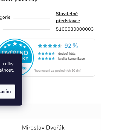
Stavitelné
gorie
představce
5100030000003
a díky
elnost.
lasím
Miroslav Dvořák