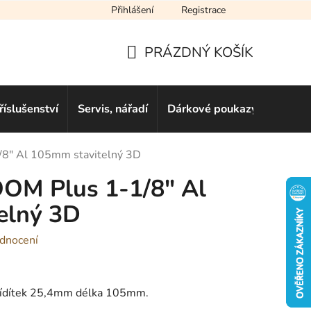
Přihlášení
Registrace
cení obchodu
Novinky
Obchodní podmínky
Podmínky ochra
PRÁZDNÝ KOŠÍK
NÁKUPNÍ
KOŠÍK
říslušenství
Servis, nářadí
Dárkové poukazy
Půjčo
/8" Al 105mm stavitelný 3D
OOM Plus 1-1/8" Al
elný 3D
dnocení
 řídítek 25,4mm délka 105mm.