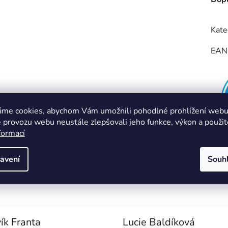
Kate
EAN
áme cookies, abychom Vám umožnili pohodlné prohlížení webu 
 provozu webu neustále zlepšovali jeho funkce, výkon a použit
formací
avení
Souh
ík Franta
Lucie Baldíková