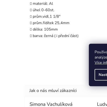
materiál: Al
úhel 0-60st.
prům.vidl.1 1/8"
prům.řídítek 25,4mm
délka: 105mm
barva: černá ( i přední část)
Použív
analýze
Více in
Nast
Simona Vachulíková
Ludv