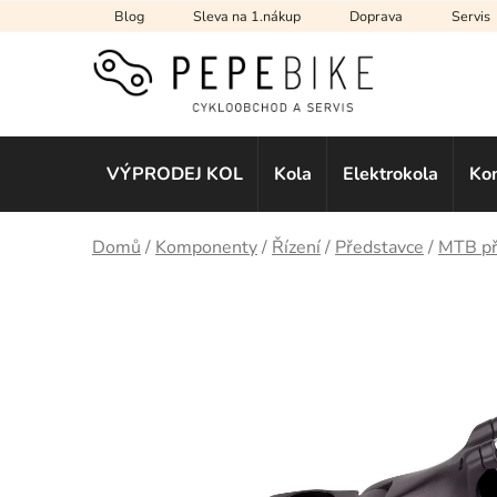
Přejít
Blog
Sleva na 1.nákup
Doprava
Servis
na
obsah
VÝPRODEJ KOL
Kola
Elektrokola
Ko
Domů
/
Komponenty
/
Řízení
/
Představce
/
MTB př