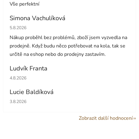
Vše perfektní
Simona Vachulíková
Hodnocení obchodu je 5 z 5 hvězdiček.
5.8.2026
Nákup proběhl bez problémů, zboží jsem vyzvedla na
prodejně. Když budu něco potřebovat na kola, tak se
určitě na eshop nebo do prodejny zastavím.
Ludvík Franta
Hodnocení obchodu je 5 z 5 hvězdiček.
4.8.2026
Lucie Baldíková
Hodnocení obchodu je 5 z 5 hvězdiček.
3.8.2026
Zobrazit další hodnocení