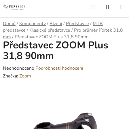
Přejít
Hledat
NÁKUP
na
KOŠÍK
obsah
Domů
/
Komponenty
/
Řízení
/
Představce
/
MTB
představce
/
Klasické představce
/
Pro průměr řídítek 31,8
mm
/
Představec ZOOM Plus 31,8 90mm
Představec ZOOM Plus
31,8 90mm
Průměrné
Neohodnoceno
Podrobnosti hodnocení
hodnocení
Značka:
Zoom
produktu
je
0,0
z
5
hvězdiček.