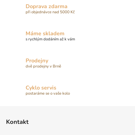
Doprava zdarma
při objednávce nad 5000 Kč
Máme skladem
s rychlým dodáním až k vám
Prodejny
dvě prodejny v Brně
Cyklo servis
postaráme se o vaše kolo
Z
á
Kontakt
p
a