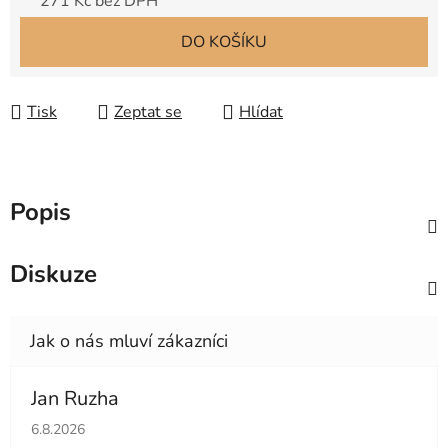
271 Kč bez DPH
Měrná cena:
DO KOŠÍKU
Tisk
Zeptat se
Hlídat
Popis
Diskuze
Jan Ruzha
Hodnocení obchodu je 5 z 5 hvězdiček.
6.8.2026