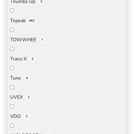
Thumbs Up
2
Topeak
462
TOWWHEE
7
Tranz-X
3
Tune
4
UVEX
1
VDO
3