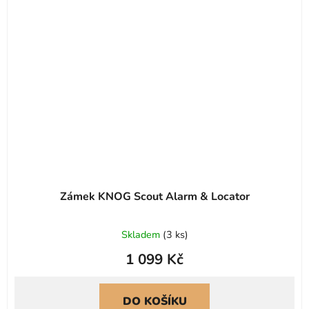
Zámek KNOG Scout Alarm & Locator
Průměrné
Skladem
(
3 ks
)
hodnocení
1 099 Kč
produktu
je
0,0
DO KOŠÍKU