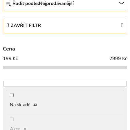
Řadit podle:
Nejprodávanější
a
z
e
ZAVŘÍT FILTR
n
í
p
Cena
r
o
199
Kč
2999
Kč
d
u
k
t
ů
Na skladě
23
Akce
0