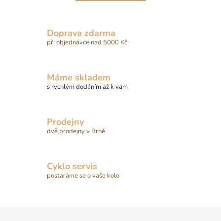
á
v
á
d
n
a
Doprava zdarma
í
c
při objednávce nad 5000 Kč
í
p
r
Máme skladem
v
s rychlým dodáním až k vám
k
y
v
Prodejny
ý
dvě prodejny v Brně
p
i
s
Cyklo servis
u
postaráme se o vaše kolo
Z