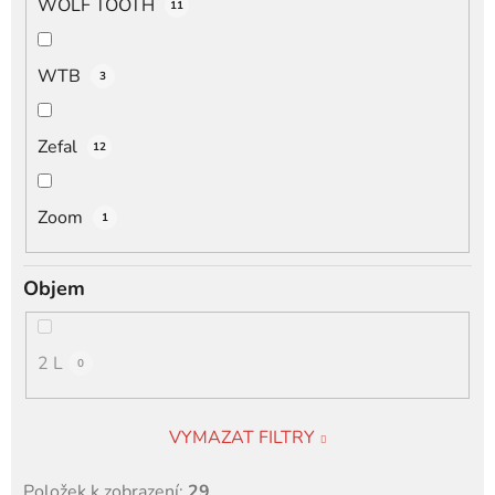
WOLF TOOTH
11
WTB
3
Zefal
12
Zoom
1
Objem
2 L
0
VYMAZAT FILTRY
Položek k zobrazení:
29