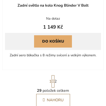
Zadní světlo na kolo Knog Blinder V Bolt
Na dotaz
1 149 Kč
DO KOŠÍKU
Zadní aero blikačka s 8 režimy svícení a velkým výkonem.
S
1
t
2
r
á
29
položek celkem
O
n
v
k
NAHORU
l
o