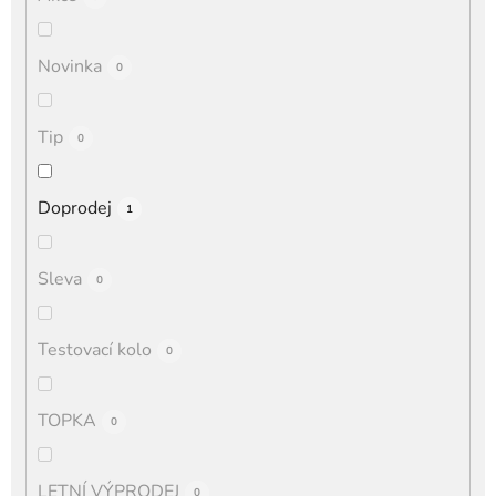
Novinka
0
Tip
0
Doprodej
1
Sleva
0
Testovací kolo
0
TOPKA
0
LETNÍ VÝPRODEJ
0