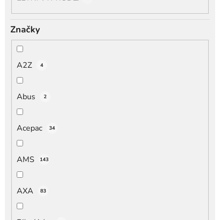
Značky
A2Z
4
Abus
2
Acepac
34
AMS
143
AXA
83