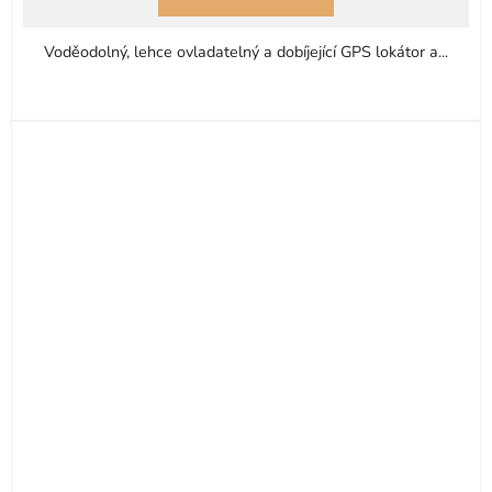
z
5
Voděodolný, lehce ovladatelný a dobíjející GPS lokátor a...
hvězdiček.