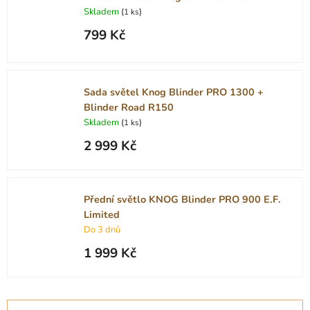
Skladem
(
)
1 ks
799 Kč
Sada světel Knog Blinder PRO 1300 +
Blinder Road R150
Skladem
(
)
1 ks
2 999 Kč
Přední světlo KNOG Blinder PRO 900 E.F.
Limited
Do 3 dnů
1 999 Kč
Ř