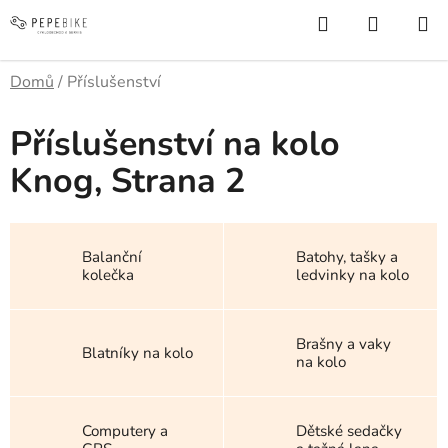
Přejít
Hledat
NÁKUP
na
KOŠÍK
obsah
Domů
/
Příslušenství
Příslušenství na kolo
Knog
, Strana 2
Balanční
Batohy, tašky a
kolečka
ledvinky na kolo
Brašny a vaky
Blatníky na kolo
na kolo
Computery a
Dětské sedačky