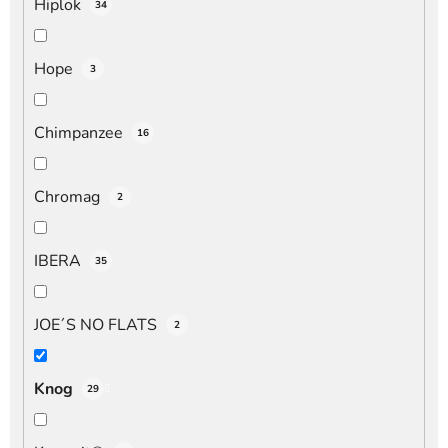
Hiplok
34
Hope
3
Chimpanzee
16
Chromag
2
IBERA
35
JOE´S NO FLATS
2
Knog
29