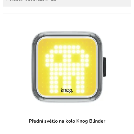
V
ý
p
i
s
p
r
o
d
u
k
t
ů
Přední světlo na kolo Knog Blinder