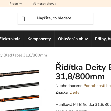
Prodejny
Věrnostní slevy pro vás
Na splátky
Hodno
Elektrokola
Komponenty
Oblečení a obuv
Přilby, b
ity Blacklabel 31,8/800mm
Řídítka Deity 
31,8/800mm
Průměrné
Neohodnoceno
Podrobnosti ho
hodnocení
Značka:
Deity
produktu
Hliníková MTB řídítka 31,8/80
je