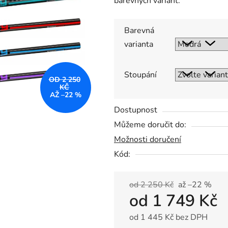
barevných variant.
0,0
z
5
Barevná
hvězdiček.
varianta
Stoupání
OD 2 250
KČ
AŽ –22 %
Dostupnost
Můžeme doručit do:
Možnosti doručení
Kód:
od 2 250 Kč
až –22 %
od
1 749 Kč
od
1 445 Kč
bez DPH