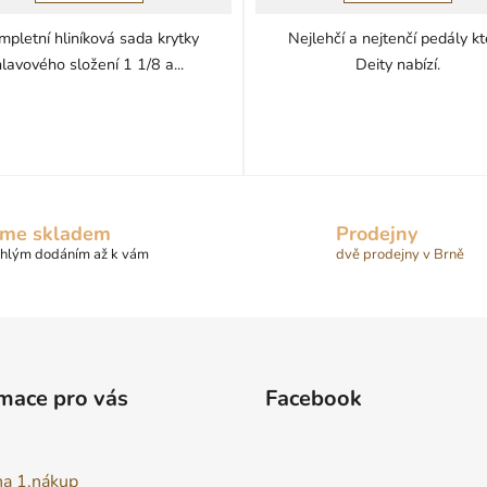
5
5
mpletní hliníková sada krytky
Nejlehčí a nejtenčí pedály k
hvězdiček.
hvězdiček.
hlavového složení 1 1/8 a...
Deity nabízí.
me skladem
Prodejny
chlým dodáním až k vám
dvě prodejny v Brně
mace pro vás
Facebook
na 1.nákup