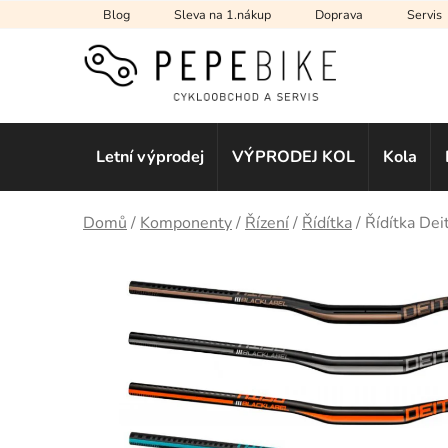
Přejít
Blog
Sleva na 1.nákup
Doprava
Servis
na
obsah
Letní výprodej
VÝPRODEJ KOL
Kola
Domů
/
Komponenty
/
Řízení
/
Řídítka
/
Řídítka De