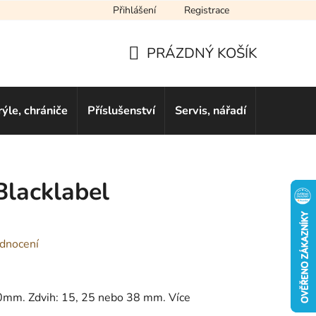
Přihlášení
Registrace
cení obchodu
Novinky
Obchodní podmínky
Podmínky ochra
PRÁZDNÝ KOŠÍK
NÁKUPNÍ
KOŠÍK
rýle, chrániče
Příslušenství
Servis, nářadí
Dárkové 
Blacklabel
dnocení
0mm. Zdvih: 15, 25 nebo 38 mm. Více