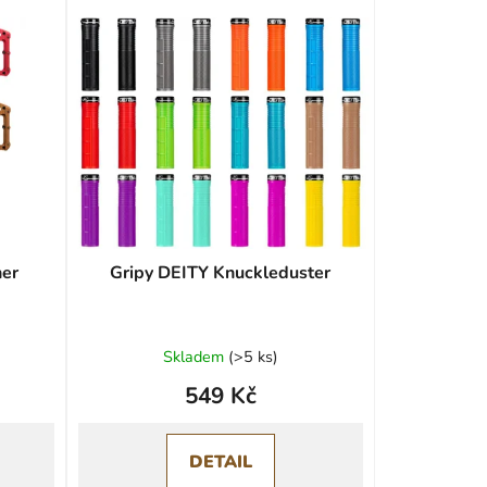
ner
Gripy DEITY Knuckleduster
Průměrné
Skladem
(
>5 ks
)
hodnocení
549 Kč
produktu
je
0,0
DETAIL
z