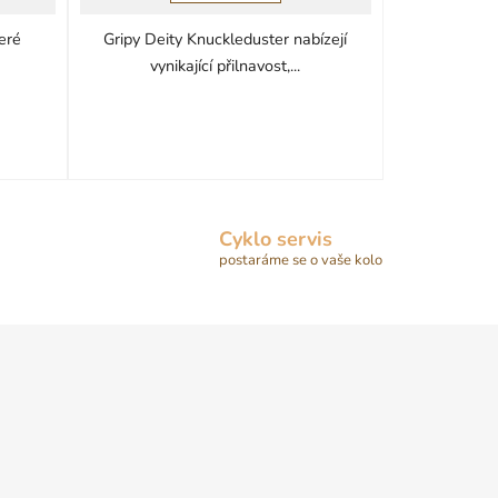
5
teré
Gripy Deity Knuckleduster nabízejí
hvězdiček.
vynikající přilnavost,...
Cyklo servis
postaráme se o vaše kolo