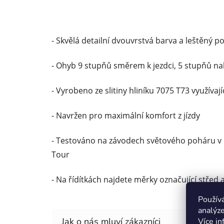
- Skvělá detailní dvouvrstvá barva a leštěný p
- Ohyb 9 stupňů směrem k jezdci, 5 stupňů n
- Vyrobeno ze slitiny hliníku 7075 T73 využívaj
- Navržen pro maximální komfort z jízdy
- Testováno na závodech světového poháru v
Tour
- Na řídítkách najdete měrky označující střed 
Použív
analýze
Více in