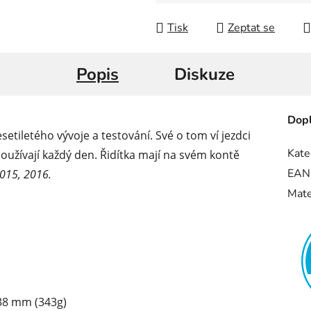
Měrná cena:
Tisk
Zeptat se
Popis
Diskuze
Dopl
etiletého vývoje a testování. Své o tom ví jezdci
Kate
používají každý den. Řidítka mají na svém kontě
EAN
2015, 2016.
Mate
 38 mm (343g)