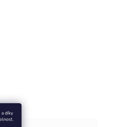
a díky
elnost.