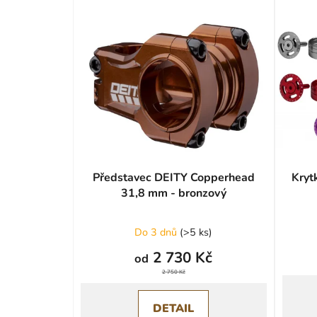
Představec DEITY Copperhead
Kryt
31,8 mm - bronzový
Průměrné
Do 3 dnů
(
>5 ks
)
hodnocení
2 730 Kč
od
produktu
2 750 Kč
je
0,0
DETAIL
z