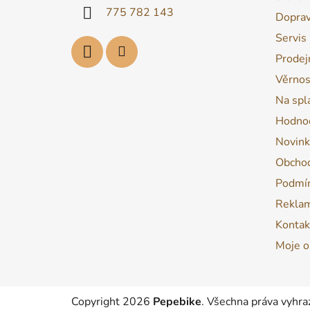
í
775 782 143
Dopra
Servis
Prodej
Věrnos
Na spl
Hodnoc
Novink
Obchod
Podmín
Reklam
Kontak
Moje o
Copyright 2026
Pepebike
. Všechna práva vyhra