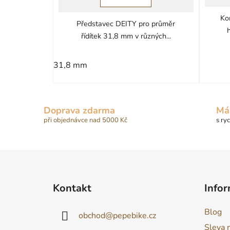
5
Ko
Představec DEITY pro průměr
hvězdiček.
řídítek 31,8 mm v různých...
31,8 mm
Doprava zdarma
Má
při objednávce nad 5000 Kč
s ry
Z
á
Kontakt
Infor
p
a
Blog
obchod
@
pepebike.cz
t
Sleva 