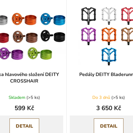
ka hlavového složení DEITY
Pedály DEITY Bladerun
CROSSHAIR
Průměrné
Průměrné
Skladem
(
>5 ks
)
Do 3 dnů
(
>5 ks
)
hodnocení
hodnocení
599 Kč
3 650 Kč
produktu
produktu
je
je
0,0
0,0
DETAIL
DETAIL
z
z