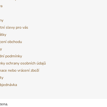
va
ny
tní slevy pro vás
átky
ení obchodu
y
ní podmínky
ky ochrany osobních údajů
ace nebo vrácení zboží
ty
bjednávka
zena.