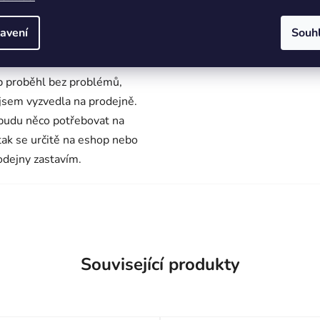
avení
Souh
na Vachulíková
Ludvík Franta
cení obchodu je 5 z 5 hvězdiček.
Hodnocení obchodu je 5 z 5 
26
4.8.2026
 proběhl bez problémů,
 jsem vyzvedla na prodejně.
budu něco potřebovat na
 tak se určitě na eshop nebo
odejny zastavím.
Související produkty