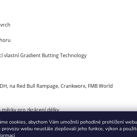
ovrch
ahoru
ící vlastní Gradient Butting Technology
 DH, na Red Bull Rampage, Crankworx, FMB World
a měrky pro zkrácení délky
áme cookies, abychom Vám umožnili pohodlné prohlížení webu 
 provozu webu neustále zlepšovali jeho funkce, výkon a použit
formací