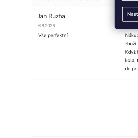
Nast
Jan Ruzha
Simo
Hodnocení obchodu je 5 z 5 hvězdiček.
Hodno
6.8.2026
5.8.20
Vše perfektní
Nákup
zboží
Když 
kola,
do pr