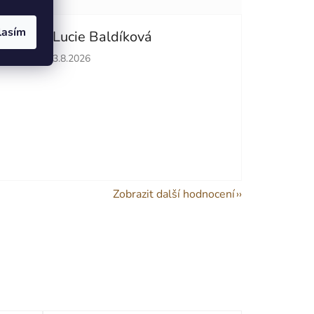
lasím
Lucie Baldíková
hvězdiček.
Hodnocení obchodu je 5 z 5 hvězdiček.
3.8.2026
Zobrazit další hodnocení