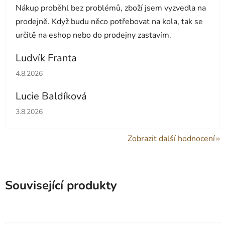
Nákup proběhl bez problémů, zboží jsem vyzvedla na
prodejně. Když budu něco potřebovat na kola, tak se
určitě na eshop nebo do prodejny zastavím.
Ludvík Franta
Hodnocení obchodu je 5 z 5 hvězdiček.
4.8.2026
Lucie Baldíková
Hodnocení obchodu je 5 z 5 hvězdiček.
3.8.2026
Zobrazit další hodnocení
Související produkty