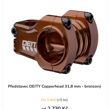
Představec DEITY Copperhead 31,8 mm - bronzový
Průměrné
Do 3 dnů
(
>5 ks
)
hodnocení
2 730 Kč
od