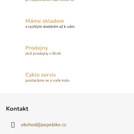
Máme skladem
s rychlým dodáním až k vám
Prodejny
dvě prodejny v Brně
Cyklo servis
postaráme se o vaše kolo
Z
á
Kontakt
p
a
obchod
@
pepebike.cz
t