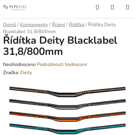
Přejít
Hledat
NÁKUP
na
KOŠÍK
obsah
Domů
/
Komponenty
/
Řízení
/
Řídítka
/
Řídítka Deity
Blacklabel 31,8/800mm
Řídítka Deity Blacklabel
31,8/800mm
Průměrné
Neohodnoceno
Podrobnosti hodnocení
hodnocení
Značka:
Deity
produktu
je
0,0
z
5
hvězdiček.