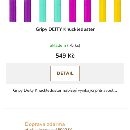
Gripy DEITY Knuckleduster
Průměrné
Skladem
(
>5 ks
)
hodnocení
549 Kč
produktu
je
0,0
DETAIL
z
5
Gripy Deity Knuckleduster nabízejí vynikající přilnavost,...
hvězdiček.
Doprava zdarma
při objednávce nad 5000 Kč