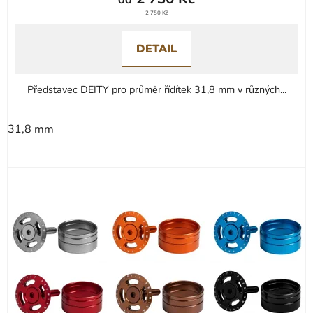
produktu
2 750 Kč
je
0,0
DETAIL
z
5
Představec DEITY pro průměr řídítek 31,8 mm v různých...
hvězdiček.
31,8 mm