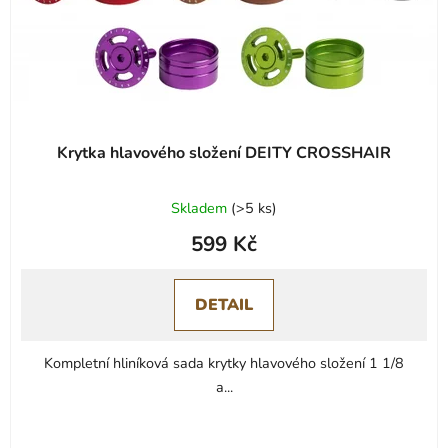
Krytka hlavového složení DEITY CROSSHAIR
Průměrné
Skladem
(
>5 ks
)
hodnocení
599 Kč
produktu
je
0,0
DETAIL
z
5
Kompletní hliníková sada krytky hlavového složení 1 1/8
hvězdiček.
a...