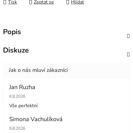
Tisk
Zeptat se
Hlídat
Popis
Diskuze
Jan Ruzha
Hodnocení obchodu je 5 z 5 hvězdiček.
6.8.2026
Vše perfektní
Simona Vachulíková
Hodnocení obchodu je 5 z 5 hvězdiček.
5.8.2026