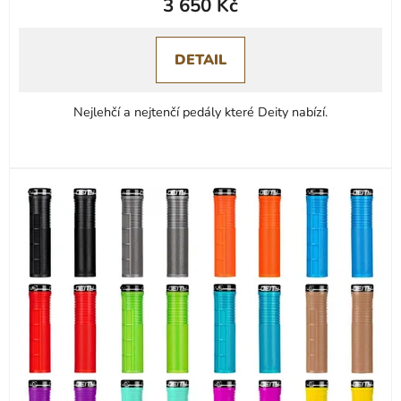
3 650 Kč
produktu
je
0,0
DETAIL
z
5
Nejlehčí a nejtenčí pedály které Deity nabízí.
hvězdiček.