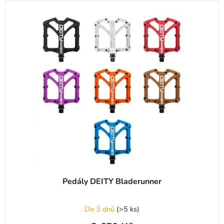
Pedály DEITY Bladerunner
Průměrné
Do 3 dnů
(
>5 ks
)
hodnocení