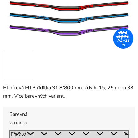
OD 2
250 KČ
AŽ –22
%
Hliníková MTB řídítka 31,8/800mm. Zdvih: 15, 25 nebo 38
mm. Více barevných variant.
Barevná
varianta