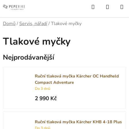
Přejít
Hledat
NÁKUP
na
KOŠÍK
obsah
Domů
/
Servis, nářadí
/
Tlakové myčky
Tlakové myčky
Nejprodávanější
Ruční tlaková myčka Kärcher OC Handheld
Compact Adventure
Do 3 dnů
2 990 Kč
Ruční tlaková myčka Kärcher KHB 4-18 Plus
Do 3 dnů