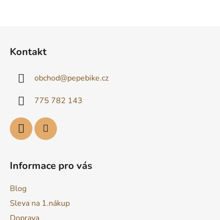
s
u
Z
á
Kontakt
p
a
obchod
@
pepebike.cz
t
í
775 782 143
Informace pro vás
Blog
Sleva na 1.nákup
Doprava