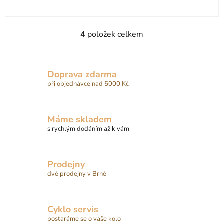
4
položek celkem
O
v
l
á
Doprava zdarma
d
při objednávce nad 5000 Kč
a
c
í
Máme skladem
p
s rychlým dodáním až k vám
r
v
k
Prodejny
y
dvě prodejny v Brně
v
ý
p
Cyklo servis
i
postaráme se o vaše kolo