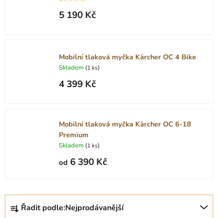
5 190 Kč
Mobilní tlaková myčka Kärcher OC 4 Bike
Skladem
(
)
1 ks
4 399 Kč
Mobilní tlaková myčka Kärcher OC 6-18
Premium
Skladem
(
)
1 ks
6 390 Kč
od
Ř
Řadit podle:
Nejprodávanější
a