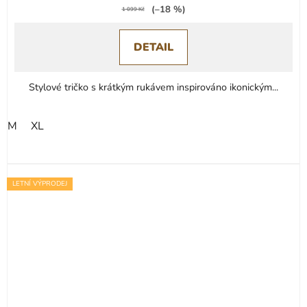
(–18 %)
1 099 Kč
DETAIL
Stylové tričko s krátkým rukávem inspirováno ikonickým...
M
XL
LETNÍ VÝPRODEJ