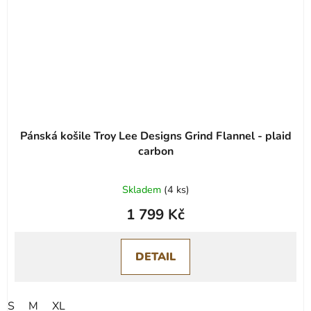
Pánská košile Troy Lee Designs Grind Flannel - plaid
carbon
Skladem
(
4 ks
)
1 799 Kč
DETAIL
S
M
XL