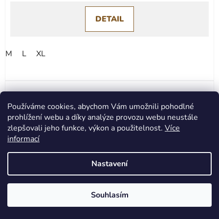
DETAIL
M
L
XL
Používáme cookies, abychom Vám umožnili pohodlné
prohlížení webu a díky analýze provozu webu neustále
zlepšovali jeho funkce, výkon a použitelnost.
Více
informací
Nastavení
Souhlasím