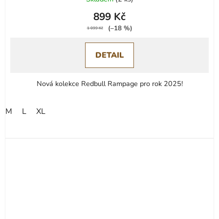
899 Kč
(–18 %)
1 099 Kč
DETAIL
Nová kolekce Redbull Rampage pro rok 2025!
M
L
XL