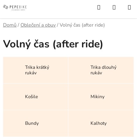
Přejít
Hledat
NÁKUP
na
KOŠÍK
obsah
Domů
/
Oblečení a obuv
/
Volný čas (after ride)
Volný čas (after ride)
Trika krátký
Trika dlouhý
rukáv
rukáv
Košile
Mikiny
Bundy
Kalhoty