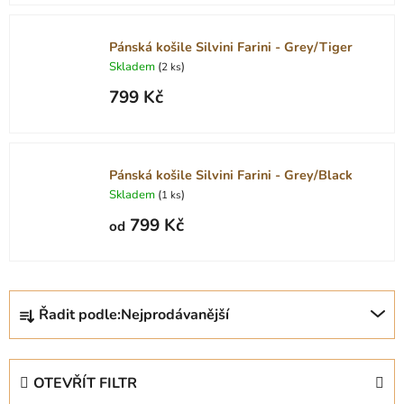
Pánská košile Silvini Farini - Grey/Tiger
Skladem
(
)
2 ks
799 Kč
Pánská košile Silvini Farini - Grey/Black
Skladem
(
)
1 ks
799 Kč
od
Ř
Řadit podle:
Nejprodávanější
a
z
e
OTEVŘÍT FILTR
n