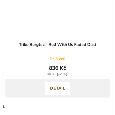
Triko Burgtec - Roll With Us Faded Dust
Do 3 dnů
836 Kč
(–7 %)
899 Kč
DETAIL
L