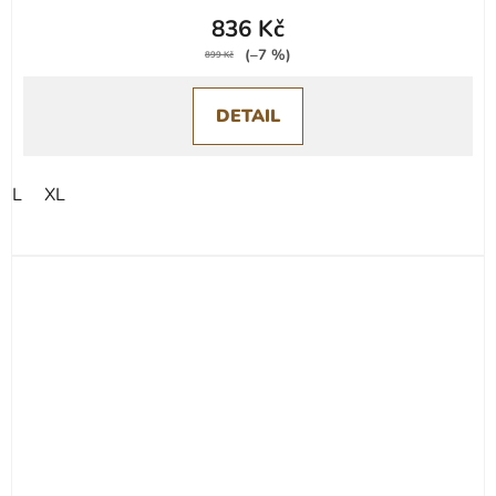
836 Kč
(–7 %)
899 Kč
DETAIL
L
XL