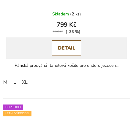
Skladem
(
2 ks
)
799 Kč
(–33 %)
1 199 Kč
DETAIL
Pánská prodyšná flanelová košile pro enduro jezdce i...
M
L
XL
DOPRODEJ
LETNÍ VÝPRODEJ