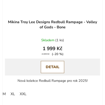
Mikina Troy Lee Designs Redbull Rampage - Valley
of Gods - Bone
Skladem
(
1 ks
)
1 999 Kč
(–20 %)
2 499 Kč
DETAIL
Nová kolekce Redbull Rampage pro rok 2025!
M
XL
XXL