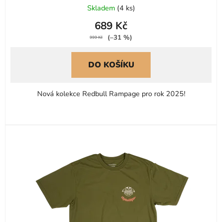
Skladem
(
4 ks
)
hodnocení
689 Kč
produktu
(–31 %)
je
999 Kč
5,0
DO KOŠÍKU
z
5
hvězdiček.
Nová kolekce Redbull Rampage pro rok 2025!