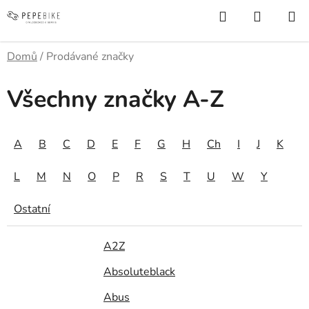
Přejít
Hledat
NÁKUP
na
KOŠÍK
obsah
Domů
/
Prodávané značky
Všechny značky A-Z
A
B
C
D
E
F
G
H
Ch
I
J
K
L
M
N
O
P
R
S
T
U
W
Y
Ostatní
A2Z
Absoluteblack
Abus