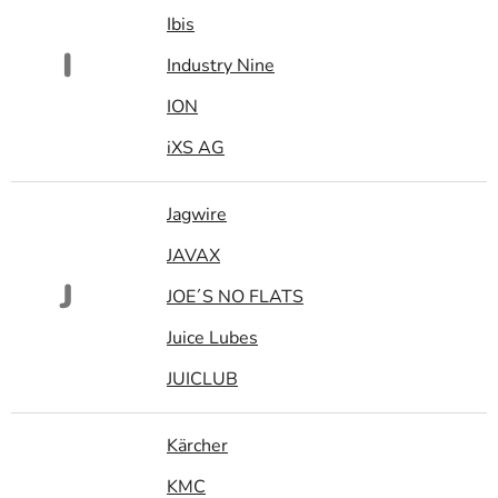
Ibis
I
Industry Nine
ION
iXS AG
Jagwire
JAVAX
J
JOE´S NO FLATS
Juice Lubes
JUICLUB
Kärcher
KMC