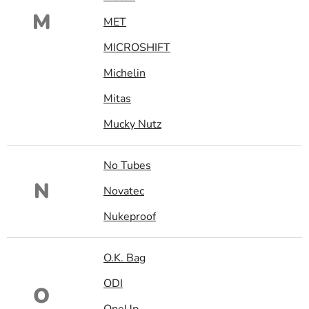
M
MET
MICROSHIFT
Michelin
Mitas
Mucky Nutz
No Tubes
N
Novatec
Nukeproof
O.K. Bag
ODI
O
OneUp