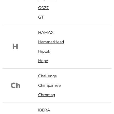
GS27
GT
HAMAX
HammerHead
H
Hiplok
Hope
Challenge
Ch
Chimpanzee
Chromag
IBERA