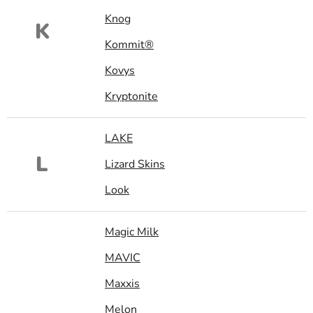
Knog
K
Kommit®
Kovys
Kryptonite
LAKE
L
Lizard Skins
Look
Magic Milk
MAVIC
Maxxis
Melon