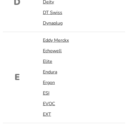
D
Deity
DT Swiss
Dynaplug
Eddy Merckx
Echowell
Elite
Endura
E
Ergon
ESI
EVOC
EXT