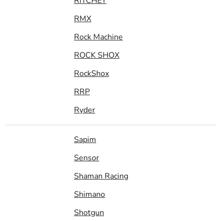
RITCHEY
RMX
Rock Machine
ROCK SHOX
RockShox
RRP
Ryder
Sapim
Sensor
Shaman Racing
Shimano
Shotgun