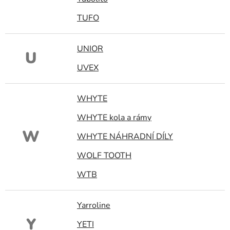
TUFO
UNIOR
U
UVEX
WHYTE
WHYTE kola a rámy
W
WHYTE NÁHRADNÍ DÍLY
WOLF TOOTH
WTB
Yarroline
Y
YETI