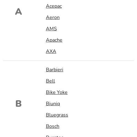
Acepac
A
Aeron
AMS
Apache
AXA
Barbieri
Bell
Bike Yoke
B
Biuniq
Bluegrass
Bosch