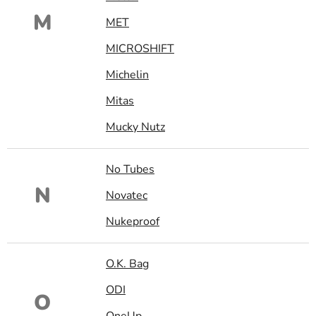
M
MET
MICROSHIFT
Michelin
Mitas
Mucky Nutz
No Tubes
N
Novatec
Nukeproof
O.K. Bag
ODI
O
OneUp