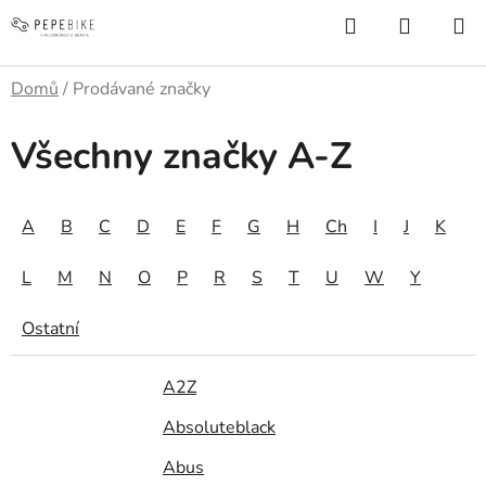
Přejít
Hledat
NÁKUP
na
KOŠÍK
obsah
Domů
/
Prodávané značky
Všechny značky A-Z
A
B
C
D
E
F
G
H
Ch
I
J
K
L
M
N
O
P
R
S
T
U
W
Y
Ostatní
A2Z
Absoluteblack
Abus