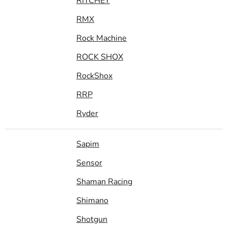
RITCHEY
RMX
Rock Machine
ROCK SHOX
RockShox
RRP
Ryder
Sapim
Sensor
Shaman Racing
Shimano
Shotgun