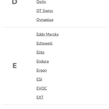
D
Deity
DT Swiss
Dynaplug
Eddy Merckx
Echowell
Elite
Endura
E
Ergon
ESI
EVOC
EXT