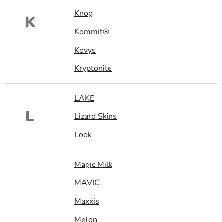
Knog
K
Kommit®
Kovys
Kryptonite
LAKE
L
Lizard Skins
Look
Magic Milk
MAVIC
Maxxis
Melon