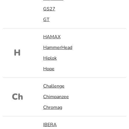
GS27
GT
HAMAX
HammerHead
H
Hiplok
Hope
Challenge
Ch
Chimpanzee
Chromag
IBERA