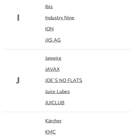
Ibis
I
Industry Nine
ION
iXS AG
Jagwire
JAVAX
J
JOE´S NO FLATS
Juice Lubes
JUICLUB
Kärcher
KMC