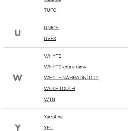
TUFO
UNIOR
U
UVEX
WHYTE
WHYTE kola a rámy
W
WHYTE NÁHRADNÍ DÍLY
WOLF TOOTH
WTB
Yarroline
Y
YETI