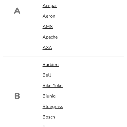
Acepac
A
Aeron
AMS
Apache
AXA
Barbieri
Bell
Bike Yoke
B
Biuniq
Bluegrass
Bosch