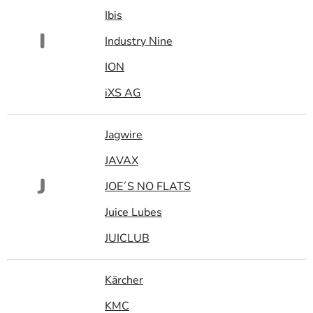
Ibis
I
Industry Nine
ION
iXS AG
Jagwire
JAVAX
J
JOE´S NO FLATS
Juice Lubes
JUICLUB
Kärcher
KMC