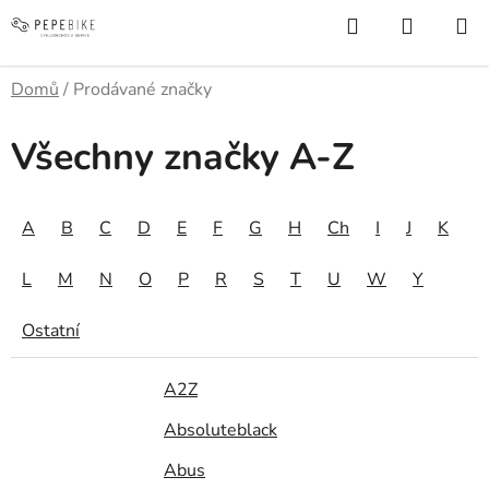
Přejít
Hledat
NÁKUP
na
KOŠÍK
obsah
Domů
/
Prodávané značky
Všechny značky A-Z
A
B
C
D
E
F
G
H
Ch
I
J
K
L
M
N
O
P
R
S
T
U
W
Y
Ostatní
A2Z
Absoluteblack
Abus