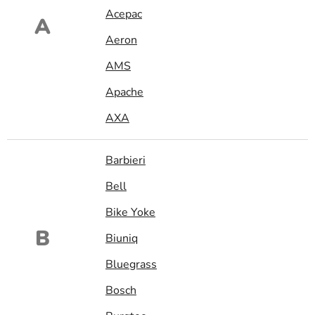
Acepac
A
Aeron
AMS
Apache
AXA
Barbieri
Bell
Bike Yoke
B
Biuniq
Bluegrass
Bosch