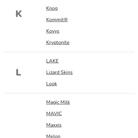
Knog
K
Kommit®
Kovys
Kryptonite
LAKE
L
Lizard Skins
Look
Magic Milk
MAVIC
Maxxis
Melon