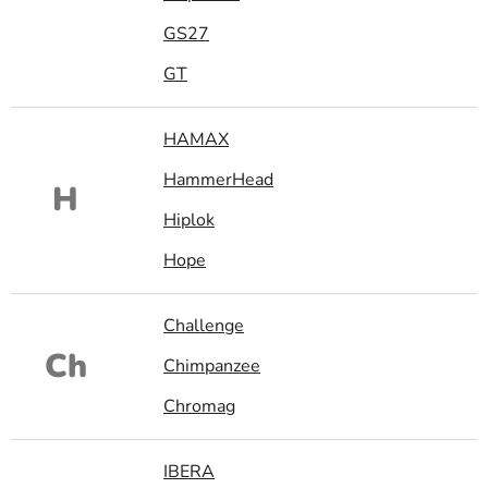
GS27
GT
HAMAX
HammerHead
H
Hiplok
Hope
Challenge
Ch
Chimpanzee
Chromag
IBERA