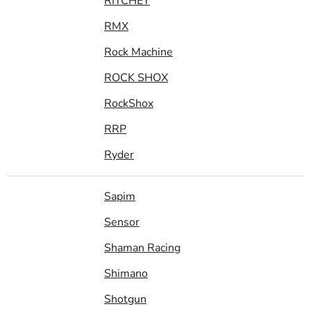
RITCHEY
RMX
Rock Machine
ROCK SHOX
RockShox
RRP
Ryder
Sapim
Sensor
Shaman Racing
Shimano
Shotgun