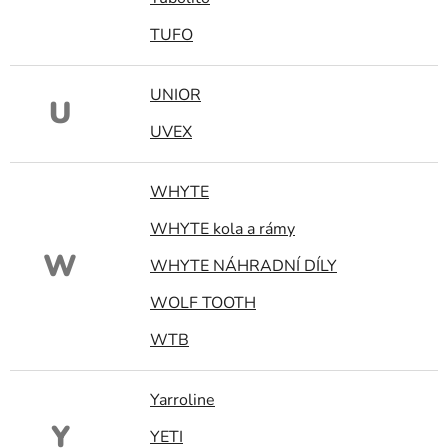
TUFO
UNIOR
U
UVEX
WHYTE
WHYTE kola a rámy
W
WHYTE NÁHRADNÍ DÍLY
WOLF TOOTH
WTB
Yarroline
Y
YETI