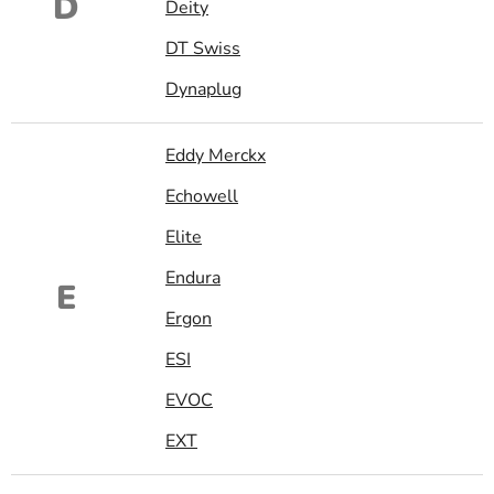
D
Deity
DT Swiss
Dynaplug
Eddy Merckx
Echowell
Elite
Endura
E
Ergon
ESI
EVOC
EXT