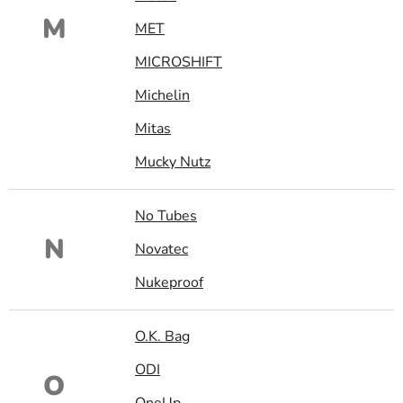
M
MET
MICROSHIFT
Michelin
Mitas
Mucky Nutz
No Tubes
N
Novatec
Nukeproof
O.K. Bag
ODI
O
OneUp