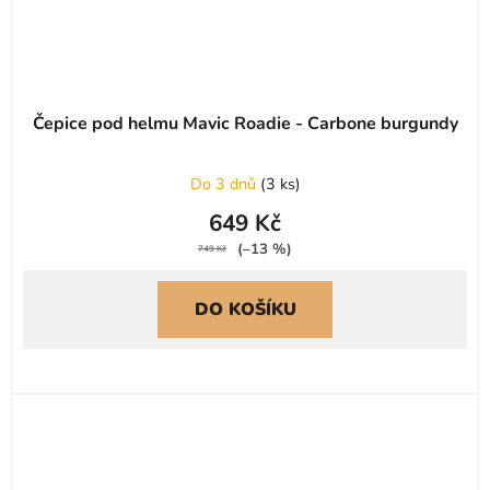
Čepice pod helmu Mavic Roadie - Carbone burgundy
Do 3 dnů
(
3 ks
)
649 Kč
(–13 %)
749 Kč
DO KOŠÍKU