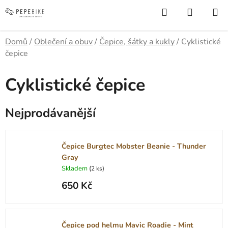
Přejít
Hledat
NÁKUP
na
KOŠÍK
obsah
Domů
/
Oblečení a obuv
/
Čepice, šátky a kukly
/
Cyklistické
čepice
Cyklistické čepice
Nejprodávanější
Čepice Burgtec Mobster Beanie - Thunder
Gray
Skladem
(
)
2 ks
650 Kč
Čepice pod helmu Mavic Roadie - Mint