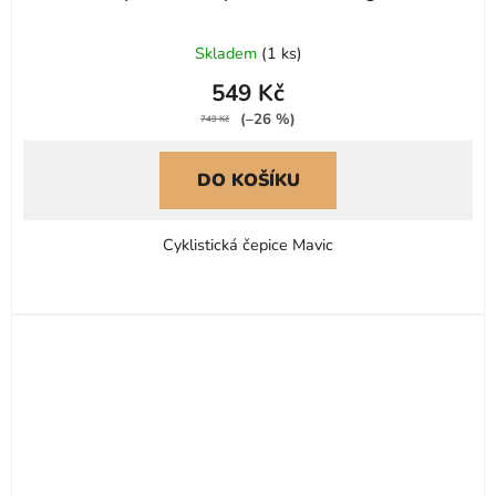
Skladem
(
1 ks
)
549 Kč
(–26 %)
749 Kč
DO KOŠÍKU
Cyklistická čepice Mavic