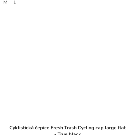
M
L
Cyklistická čepice Fresh Trash Cycling cap large flat
- True black