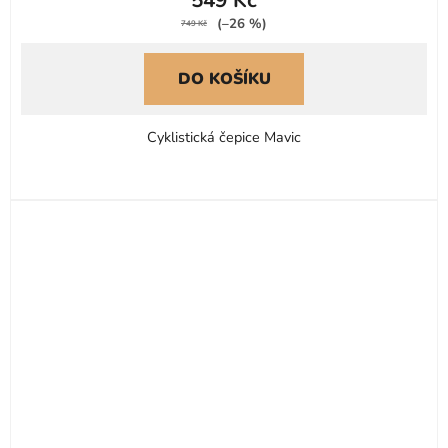
(–26 %)
749 Kč
DO KOŠÍKU
Cyklistická čepice Mavic