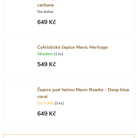
carbone
Na dotaz
649 Kč
Cyklistická čepice Mavic Heritage
Skladem
(
)
1 ks
549 Kč
Čepice pod helmu Mavic Roadie - Deep blue
coral
Do 3 dnů
(
)
3 ks
649 Kč
Ř