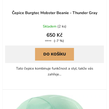
ů
Čepice Burgtec Mobster Beanie - Thunder Gray
Skladem
(
2 ks
)
650 Kč
(–7 %)
699 Kč
DO KOŠÍKU
Tato čepice kombinuje funkčnost a styl, takže vás
zahřeje...