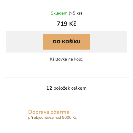
Skladem
(
>5 ks
)
719 Kč
DO KOŠÍKU
Kšiltovka na kolo.
12
položek celkem
O
v
l
á
Doprava zdarma
d
při objednávce nad 5000 Kč
a
c