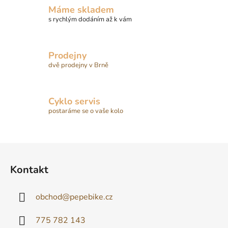
í
Máme skladem
p
s rychlým dodáním až k vám
r
v
k
Prodejny
y
dvě prodejny v Brně
v
ý
p
Cyklo servis
i
postaráme se o vaše kolo
s
u
Z
á
Kontakt
p
a
obchod
@
pepebike.cz
t
í
775 782 143