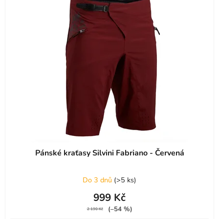
Pánské kraťasy Silvini Fabriano - Červená
Do 3 dnů
(
>5 ks
)
999 Kč
(–54 %)
2 190 Kč