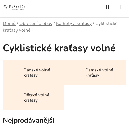
Přejít
Hledat
NÁKUP
na
KOŠÍK
obsah
Domů
/
Oblečení a obuv
/
Kalhoty a kraťasy
/
Cyklistické
kraťasy volné
Cyklistické kraťasy volné
Pánské volné
Dámské volné
kraťasy
kraťasy
Dětské volné
kraťasy
Nejprodávanější