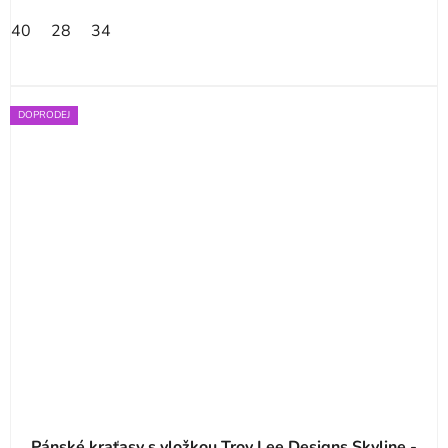
40
28
34
DOPRODEJ
Pánské kraťasy s vložkou Troy Lee Designs Skyline -