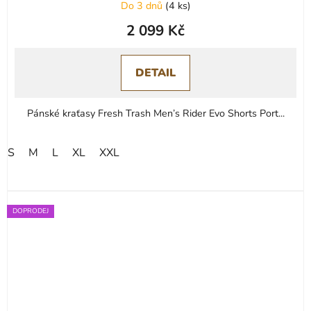
Do 3 dnů
(
4 ks
)
2 099 Kč
DETAIL
Pánské kraťasy Fresh Trash Men’s Rider Evo Shorts Port...
S
M
L
XL
XXL
DOPRODEJ