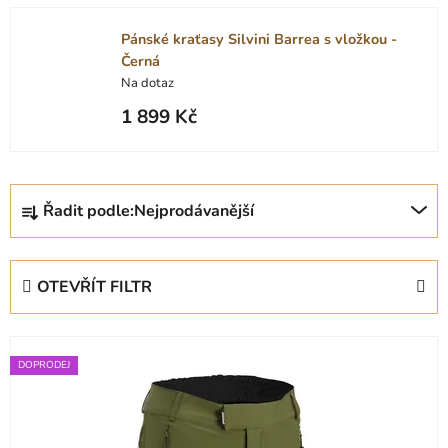
Pánské kraťasy Silvini Barrea s vložkou -
Černá
Na dotaz
1 899 Kč
Ř
Řadit podle:
Nejprodávanější
a
z
e
OTEVŘÍT FILTR
n
í
V
p
ý
DOPRODEJ
r
p
o
i
d