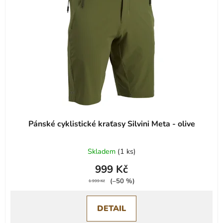
s
u
p
k
r
t
o
ů
d
u
k
t
ů
Pánské cyklistické kraťasy Silvini Meta - olive
Skladem
(
1 ks
)
999 Kč
(–50 %)
1 999 Kč
DETAIL