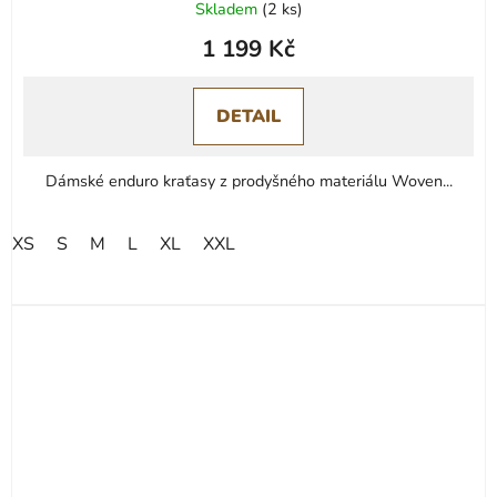
Skladem
(
2 ks
)
1 199 Kč
DETAIL
Dámské enduro kraťasy z prodyšného materiálu Woven...
XS
S
M
L
XL
XXL