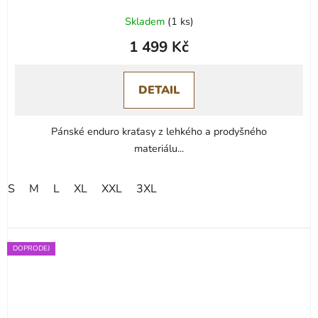
Skladem
(
1 ks
)
1 499 Kč
DETAIL
Pánské enduro kraťasy z lehkého a prodyšného
materiálu...
S
M
L
XL
XXL
3XL
DOPRODEJ