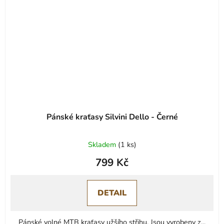
Pánské kraťasy Silvini Dello - Černé
Skladem
(
1 ks
)
799 Kč
DETAIL
Pánské volné MTB kraťasy užšího střihu. Jsou vyrobeny z...